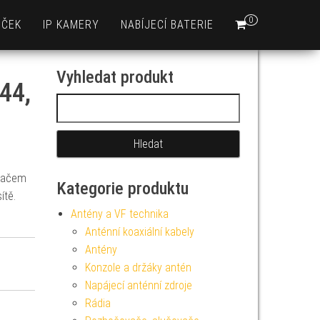
0
EČEK
IP KAMERY
NABÍJECÍ BATERIE
Vyhledat produkt
44,
Vyhledávání
ínačem
Kategorie produktu
ítě.
Antény a VF technika
Anténní koaxiální kabely
Antény
Konzole a držáky antén
Napájecí anténní zdroje
Rádia