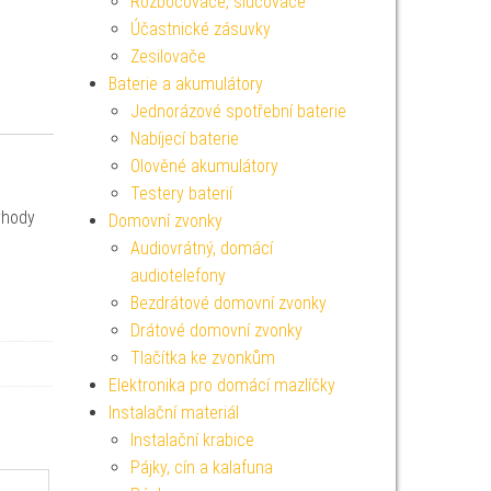
Rozbočovače, slučovače
Účastnické zásuvky
Zesilovače
Baterie a akumulátory
Jednorázové spotřební baterie
Nabíjecí baterie
Olověné akumulátory
Testery baterií
ýhody
Domovní zvonky
Audiovrátný, domácí
audiotelefony
Bezdrátové domovní zvonky
Drátové domovní zvonky
Tlačítka ke zvonkům
Elektronika pro domácí mazlíčky
Instalační materiál
Instalační krabice
Pájky, cín a kalafuna