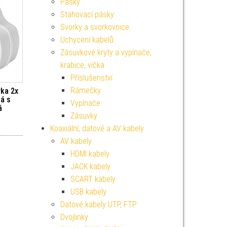
Pásky
Stahovací pásky
Svorky a svorkovnice
Uchycení kabelů
Zásuvkové kryty a vypínače,
krabice, víčka
Příslušenství
Rámečky
ka 2x
tá s
Vypínače
á
Zásuvky
Koaxiální, datové a AV kabely
AV kabely
HDMI kabely
JACK kabely
SCART kabely
USB kabely
Datové kabely UTP, FTP
Dvojlinky