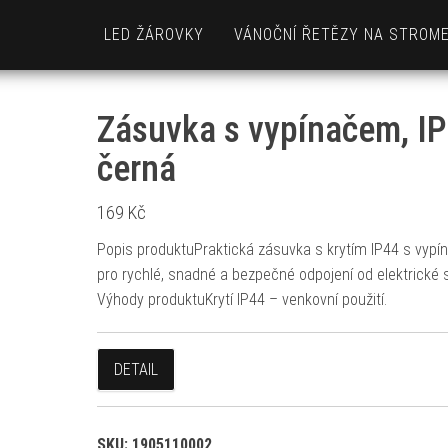
LED ŽÁROVKY
VÁNOČNÍ ŘETĚZY NA STROM
Zásuvka s vypínačem, IP
černá
169
Kč
Popis produktuPraktická zásuvka s krytím IP44 s vyp
pro rychlé, snadné a bezpečné odpojení od elektrické s
Výhody produktuKrytí IP44 – venkovní použití.
DETAIL
SKU:
1905110002