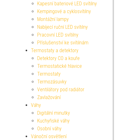
Kapesní bateriové LED svítilny
Kempingové a cyklosvítilny
Montážní lampy
Nabíjecí ruční LED svítilny
Pracovní LED svítilny
Příslušenství ke svítilnám
Termostaty a detektory
Detektory CO a kouře
Termostatické hlavice
Termostaty
Termozásuvky
Ventilátory pod radiátor
Zavlažování
Váhy
Digitální minutky
Kuchyňské váhy
Osobní váhy
Vánoční osvětlení