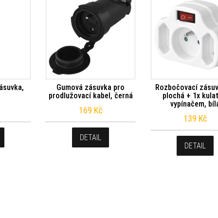
ásuvka,
Gumová zásuvka pro
Rozbočovací zásuv
prodlužovací kabel, černá
plochá + 1x kula
vypínačem, bíl
169
Kč
139
Kč
DETAIL
DETAIL