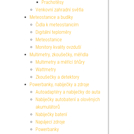
Prachotěsy
Venkovní zahradní světla
Meteostanice a budíky
Čidla k meteostanicím
Digitální teploměry
Meteostanice
Monitory kvality ovzduší
Multimetry, zkoušečky, měřidla
Multimetry a měřící šňůry
Wattmetry
Zkoušečky a detektory
Powerbanky, nabíječky a zdroje
Autoadaptéry a nabíječky do auta
Nabíječky autobaterií a olověných
akumulátorů
Nabíječky baterií
Napájecí zdroje
Powerbanky