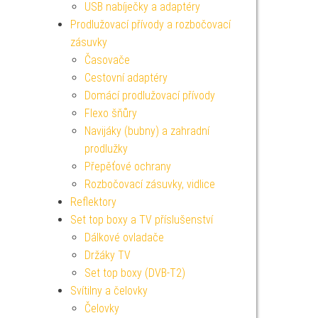
USB nabíječky a adaptéry
Prodlužovací přívody a rozbočovací
zásuvky
Časovače
Cestovní adaptéry
Domácí prodlužovací přívody
Flexo šňůry
Navijáky (bubny) a zahradní
prodlužky
Přepěťové ochrany
Rozbočovací zásuvky, vidlice
Reflektory
Set top boxy a TV příslušenství
Dálkové ovladače
Držáky TV
Set top boxy (DVB-T2)
Svítilny a čelovky
Čelovky