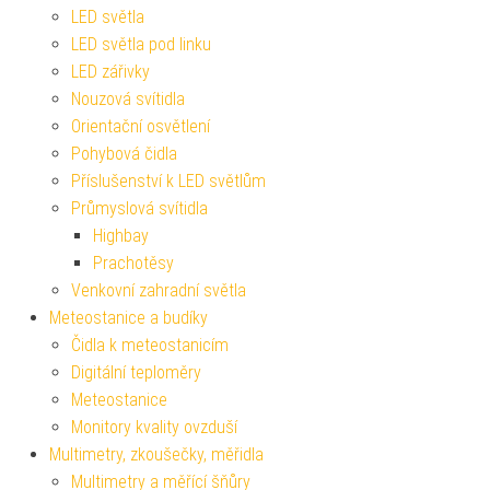
LED světla
LED světla pod linku
LED zářivky
Nouzová svítidla
Orientační osvětlení
Pohybová čidla
Příslušenství k LED světlům
Průmyslová svítidla
Highbay
Prachotěsy
Venkovní zahradní světla
Meteostanice a budíky
Čidla k meteostanicím
Digitální teploměry
Meteostanice
Monitory kvality ovzduší
Multimetry, zkoušečky, měřidla
Multimetry a měřící šňůry