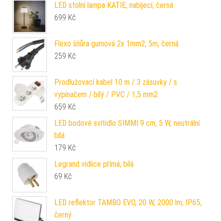
LED stolní lampa KATIE, nabíjecí, černá
699
Kč
Flexo šňůra gumová 2x 1mm2, 5m, černá
259
Kč
Prodlužovací kabel 10 m / 3 zásuvky / s
vypínačem / bílý / PVC / 1,5 mm2
659
Kč
LED bodové svítidlo SIMMI 9 cm, 5 W, neutrální
bílá
179
Kč
Legrand vidlice přímá, bílá
69
Kč
LED reflektor TAMBO EVO, 20 W, 2000 lm, IP65,
černý