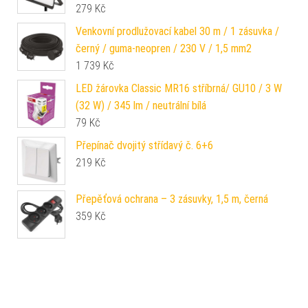
279
Kč
Venkovní prodlužovací kabel 30 m / 1 zásuvka /
černý / guma-neopren / 230 V / 1,5 mm2
1 739
Kč
LED žárovka Classic MR16 stříbrná/ GU10 / 3 W
(32 W) / 345 lm / neutrální bílá
79
Kč
Přepínač dvojitý střídavý č. 6+6
219
Kč
Přepěťová ochrana – 3 zásuvky, 1,5 m, černá
359
Kč