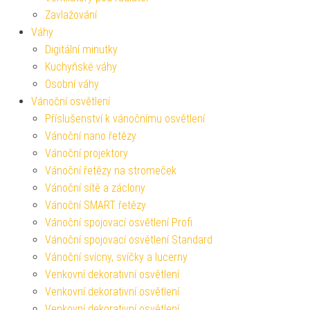
Zavlažování
Váhy
Digitální minutky
Kuchyňské váhy
Osobní váhy
Vánoční osvětlení
Příslušenství k vánočnímu osvětlení
Vánoční nano řetězy
Vánoční projektory
Vánoční řetězy na stromeček
Vánoční sítě a záclony
Vánoční SMART řetězy
Vánoční spojovací osvětlení Profi
Vánoční spojovací osvětlení Standard
Vánoční svícny, svíčky a lucerny
Venkovní dekorativní osvětlení
Venkovní dekorativní osvětlení
Venkovní dekorativní osvětlení