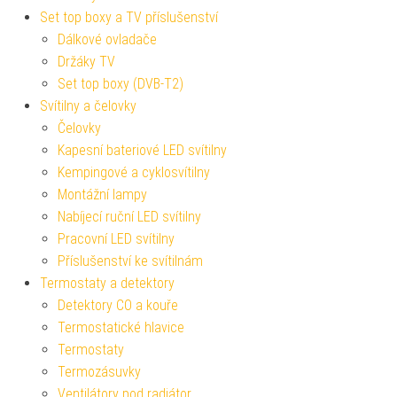
Set top boxy a TV příslušenství
Dálkové ovladače
Držáky TV
Set top boxy (DVB-T2)
Svítilny a čelovky
Čelovky
Kapesní bateriové LED svítilny
Kempingové a cyklosvítilny
Montážní lampy
Nabíjecí ruční LED svítilny
Pracovní LED svítilny
Příslušenství ke svítilnám
Termostaty a detektory
Detektory CO a kouře
Termostatické hlavice
Termostaty
Termozásuvky
Ventilátory pod radiátor