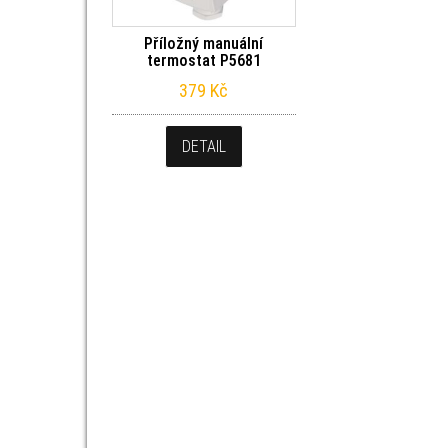
Příložný manuální
termostat P5681
379
Kč
DETAIL