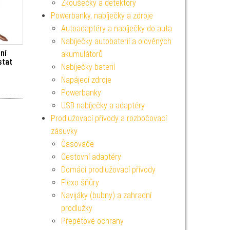
Zkoušečky a detektory
Powerbanky, nabíječky a zdroje
Autoadaptéry a nabíječky do auta
Nabíječky autobaterií a olověných
ní
akumulátorů
stat
Nabíječky baterií
Napájecí zdroje
Powerbanky
USB nabíječky a adaptéry
Prodlužovací přívody a rozbočovací
zásuvky
Časovače
Cestovní adaptéry
Domácí prodlužovací přívody
Flexo šňůry
Navijáky (bubny) a zahradní
prodlužky
Přepěťové ochrany