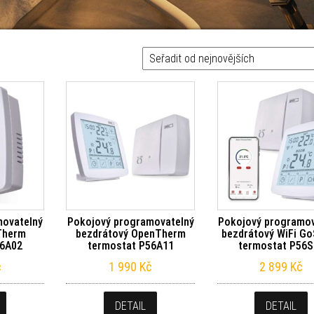
movatelný
Pokojový programovatelný
Pokojový programov
Therm
bezdrátový OpenTherm
bezdrátový WiFi G
56A02
termostat P56A11
termostat P56S
č
1 990
Kč
2 899
Kč
DETAIL
DETAIL