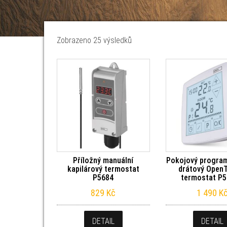
Seřazeno od nejnovějších
Zobrazeno 25 výsledků
Příložný manuální
Pokojový progra
kapilárový termostat
drátový Open
P5684
termostat P
829
Kč
1 490
K
DETAIL
DETAIL