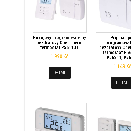
Pokojový programovatelný
Příjímač p
bezdrátový OpenTherm
programovat
termostat P5611OT
bezdrátový Op
termostat P5
1 990
Kč
P56S11, P5
1 149
K
DETAIL
DETAIL