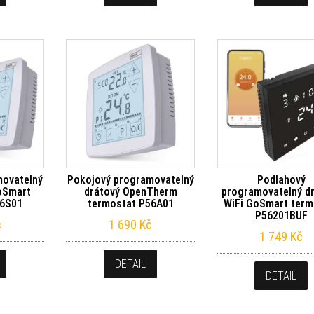
movatelný
Pokojový programovatelný
Podlahový
GoSmart
drátový OpenTherm
programovatelný d
56S01
termostat P56A01
WiFi GoSmart term
P56201BUF
č
1 690
Kč
1 749
Kč
DETAIL
DETAIL