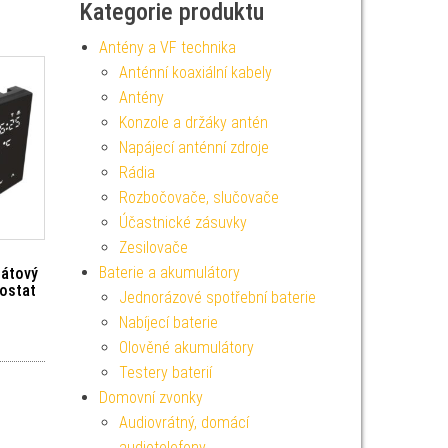
Kategorie produktu
Antény a VF technika
Anténní koaxiální kabely
Antény
Konzole a držáky antén
Napájecí anténní zdroje
Rádia
Rozbočovače, slučovače
Účastnické zásuvky
Zesilovače
Baterie a akumulátory
rátový
ostat
Jednorázové spotřební baterie
Nabíjecí baterie
Olověné akumulátory
Testery baterií
Domovní zvonky
Audiovrátný, domácí
audiotelefony