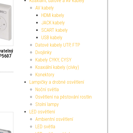
Koaxiální, datové a AV kabely
AV kabely
HDMI kabely
JACK kabely
SCART kabely
USB kabely
Datové kabely UTP, FTP
atelný
Dvojlinky
 P5607
Kabely CYKY, CYSY
Koaxiální kabely (cívky)
Konektory
Lampičky a drobné osvětlení
Noční světla
Osvětlení na pěstování rostlin
Stolní lampy
LED osvětlení
Ambientní osvětlení
LED světla