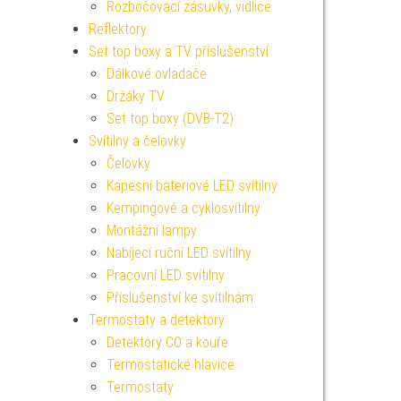
Rozbočovací zásuvky, vidlice
Reflektory
Set top boxy a TV příslušenství
Dálkové ovladače
Držáky TV
Set top boxy (DVB-T2)
Svítilny a čelovky
Čelovky
Kapesní bateriové LED svítilny
Kempingové a cyklosvítilny
Montážní lampy
Nabíjecí ruční LED svítilny
Pracovní LED svítilny
Příslušenství ke svítilnám
Termostaty a detektory
Detektory CO a kouře
Termostatické hlavice
Termostaty