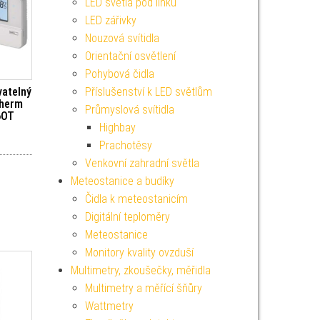
LED světla pod linku
LED zářivky
Nouzová svítidla
Orientační osvětlení
Pohybová čidla
Příslušenství k LED světlům
atelný
Therm
Průmyslová svítidla
6OT
Highbay
Prachotěsy
Venkovní zahradní světla
Meteostanice a budíky
Čidla k meteostanicím
Digitální teploměry
Meteostanice
Monitory kvality ovzduší
Multimetry, zkoušečky, měřidla
Multimetry a měřící šňůry
Wattmetry