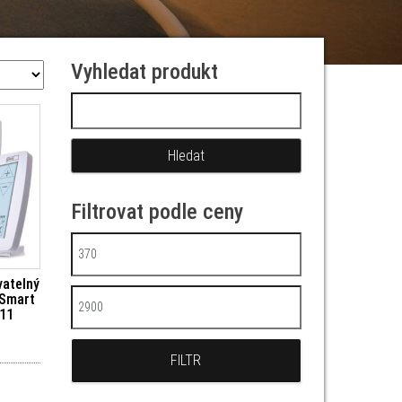
Vyhledat produkt
Vyhledávání
Filtrovat podle ceny
Minimální cena
atelný
oSmart
Maximální cena
11
FILTR