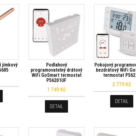
í jímkový
Podlahový
Pokojový programov
5685
programovatelný drátový
bezdrátový WiFi G
WiFi GoSmart termostat
termostat P562
P56201UF
2 779
Kč
1 749
Kč
DETAIL
DETAIL