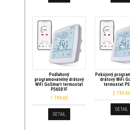
Podlahový
Pokojový progra
programovatelný drátový
drátový WiFi 
WiFi GoSmart termostat
termostat P
P56S01F
2 199
K
1 799
Kč
DETAIL
DETAIL