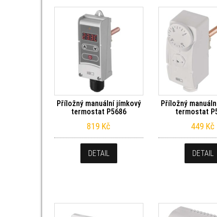
Příložný manuální jímkový
Příložný manuáln
termostat P5686
termostat P
819
Kč
449
Kč
DETAIL
DETAIL