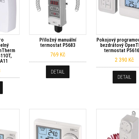
ro
Příložný manuální
Pokojový programov
elný
termostat P5683
bezdrátový Open
enTherm
termostat P561
769
Kč
611OT,
2 390
Kč
6A11
č
DETAIL
DETAIL