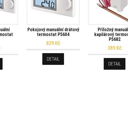
uální
Pokojový manuální drátový
Příložný manuál
rmostat
termostat P5604
kapilárový termo
P5682
829
Kč
č
389
Kč
DETAIL
DETAIL