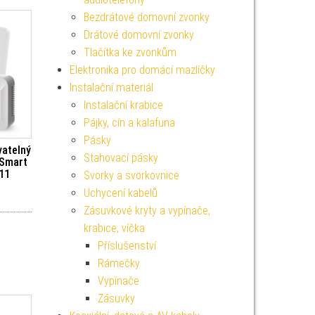
Bezdrátové domovní zvonky
Drátové domovní zvonky
Tlačítka ke zvonkům
Elektronika pro domácí mazlíčky
Instalační materiál
Instalační krabice
Pájky, cín a kalafuna
Pásky
atelný
Stahovací pásky
oSmart
11
Svorky a svorkovnice
Uchycení kabelů
Zásuvkové kryty a vypínače,
krabice, víčka
Příslušenství
Rámečky
Vypínače
Zásuvky