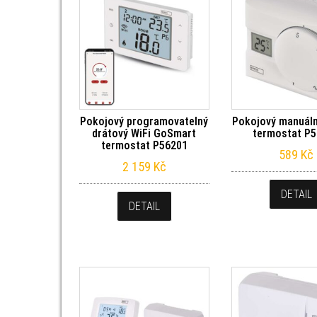
Pokojový programovatelný
Pokojový manuáln
drátový WiFi GoSmart
termostat P
termostat P56201
589
Kč
2 159
Kč
DETAIL
DETAIL