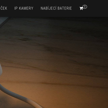
0
EČEK
IP KAMERY
NABÍJECÍ BATERIE