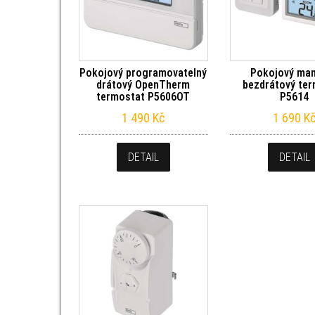
Pokojový programovatelný
Pokojový man
drátový OpenTherm
bezdrátový te
termostat P5606OT
P5614
1 490
Kč
1 690
K
DETAIL
DETAIL