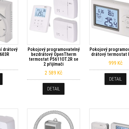
í drátový
Pokojový programovatelný
Pokojový programov
5603R
bezdrátový OpenTherm
drátový termostat
termostat P5611OT.2R se
999
Kč
2 přijímači
2 589
Kč
DETAIL
DETAIL