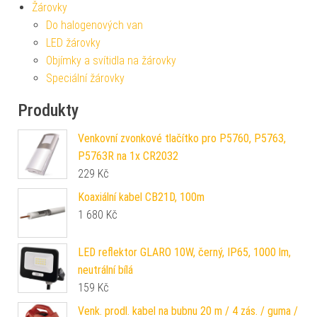
Žárovky
Do halogenových van
LED žárovky
Objímky a svítidla na žárovky
Speciální žárovky
Produkty
Venkovní zvonkové tlačítko pro P5760, P5763,
P5763R na 1x CR2032
229
Kč
Koaxiální kabel CB21D, 100m
1 680
Kč
LED reflektor GLARO 10W, černý, IP65, 1000 lm,
neutrální bílá
159
Kč
Venk. prodl. kabel na bubnu 20 m / 4 zás. / guma /