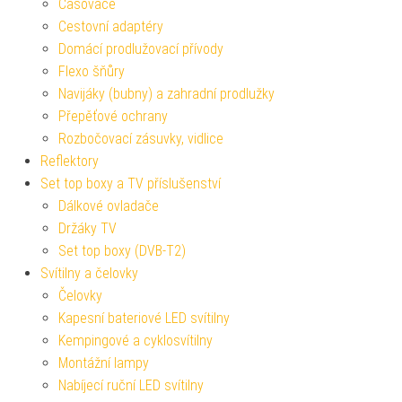
Časovače
Cestovní adaptéry
Domácí prodlužovací přívody
Flexo šňůry
Navijáky (bubny) a zahradní prodlužky
Přepěťové ochrany
Rozbočovací zásuvky, vidlice
Reflektory
Set top boxy a TV příslušenství
Dálkové ovladače
Držáky TV
Set top boxy (DVB-T2)
Svítilny a čelovky
Čelovky
Kapesní bateriové LED svítilny
Kempingové a cyklosvítilny
Montážní lampy
Nabíjecí ruční LED svítilny