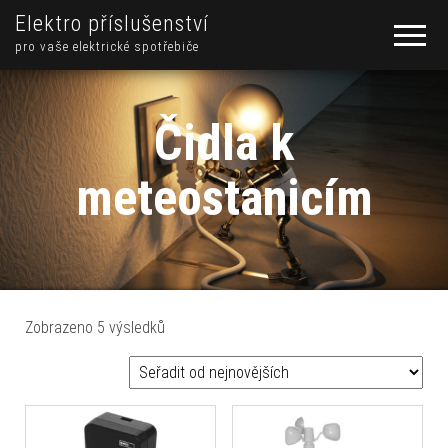
Elektro příslušenství
pro vaše elektrické spotřebiče
Čidla k
meteostanicím
Seřazeno od nejnovějších
Zobrazeno 5 výsledků