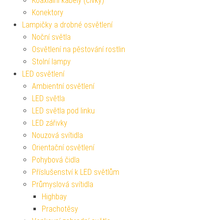
Koaxiální kabely (cívky)
Konektory
Lampičky a drobné osvětlení
Noční světla
Osvětlení na pěstování rostlin
Stolní lampy
LED osvětlení
Ambientní osvětlení
LED světla
LED světla pod linku
LED zářivky
Nouzová svítidla
Orientační osvětlení
Pohybová čidla
Příslušenství k LED světlům
Průmyslová svítidla
Highbay
Prachotěsy