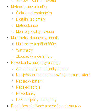
Venkovní zahradní světla
Meteostanice a budíky
Čidla k meteostanicím
Digitální teploměry
Meteostanice
Monitory kvality ovzduší
Multimetry, zkoušečky, měřidla
Multimetry a měřící šňůry
Wattmetry
Zkoušečky a detektory
Powerbanky, nabíječky a zdroje
Autoadaptéry a nabíječky do auta
Nabíječky autobaterií a olověných akumulátorů
Nabíječky baterií
Napájecí zdroje
Powerbanky
USB nabíječky a adaptéry
Prodlužovací přívody a rozbočovací zásuvky