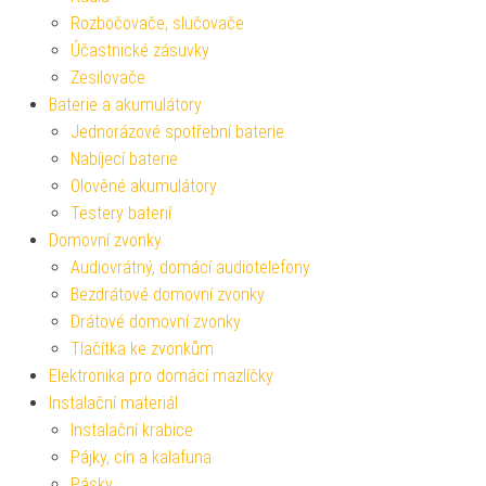
Rozbočovače, slučovače
Účastnické zásuvky
Zesilovače
Baterie a akumulátory
Jednorázové spotřební baterie
Nabíjecí baterie
Olověné akumulátory
Testery baterií
Domovní zvonky
Audiovrátný, domácí audiotelefony
Bezdrátové domovní zvonky
Drátové domovní zvonky
Tlačítka ke zvonkům
Elektronika pro domácí mazlíčky
Instalační materiál
Instalační krabice
Pájky, cín a kalafuna
Pásky