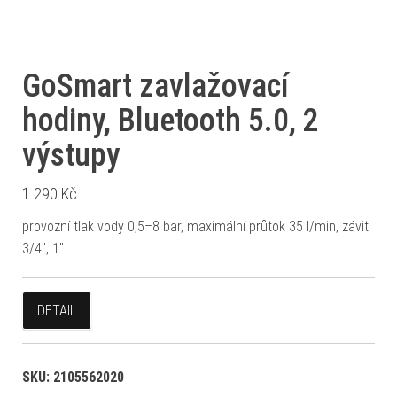
GoSmart zavlažovací
hodiny, Bluetooth 5.0, 2
výstupy
1 290
Kč
provozní tlak vody 0,5–8 bar, maximální průtok 35 l/min, závit
3/4", 1"
DETAIL
SKU:
2105562020