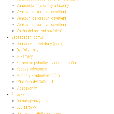
Vánoční svícny, svíčky a lucerny
Venkovní dekorativní osvětlení
Venkovní dekorativní osvětlení
Venkovní dekorativní osvětlení
Vnitřní dekorativní osvětlení
Zabezpečení domu
Domácí videotelefony (sady)
Dveřní zámky
IP kamery
Kamerové jednotky k videotelefonům
Kódové klávesnice
Monitory k videotelefonům
Příslušenství GoSmart
Videozvonky
Žárovky
Do halogenových van
LED žárovky
Objímky a svítidla na žárovky