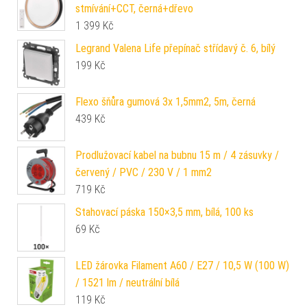
stmívání+CCT, černá+dřevo
1 399
Kč
Legrand Valena Life přepínač střídavý č. 6, bílý
199
Kč
Flexo šňůra gumová 3x 1,5mm2, 5m, černá
439
Kč
Prodlužovací kabel na bubnu 15 m / 4 zásuvky /
červený / PVC / 230 V / 1 mm2
719
Kč
Stahovací páska 150×3,5 mm, bílá, 100 ks
69
Kč
LED žárovka Filament A60 / E27 / 10,5 W (100 W)
/ 1521 lm / neutrální bílá
119
Kč