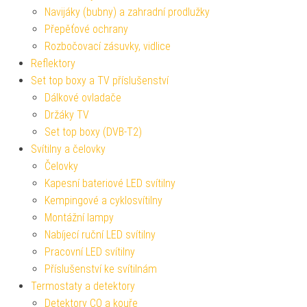
Navijáky (bubny) a zahradní prodlužky
Přepěťové ochrany
Rozbočovací zásuvky, vidlice
Reflektory
Set top boxy a TV příslušenství
Dálkové ovladače
Držáky TV
Set top boxy (DVB-T2)
Svítilny a čelovky
Čelovky
Kapesní bateriové LED svítilny
Kempingové a cyklosvítilny
Montážní lampy
Nabíjecí ruční LED svítilny
Pracovní LED svítilny
Příslušenství ke svítilnám
Termostaty a detektory
Detektory CO a kouře