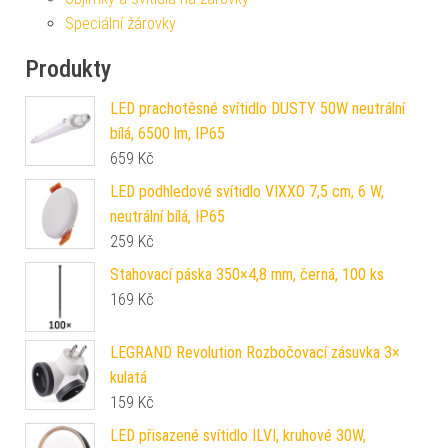
Speciální žárovky
Produkty
LED prachotěsné svítidlo DUSTY 50W neutrální
bílá, 6500 lm, IP65
659
Kč
LED podhledové svítidlo VIXXO 7,5 cm, 6 W,
neutrální bílá, IP65
259
Kč
Stahovací páska 350×4,8 mm, černá, 100 ks
169
Kč
LEGRAND Revolution Rozbočovací zásuvka 3×
kulatá
159
Kč
LED přisazené svítidlo ILVI, kruhové 30W,