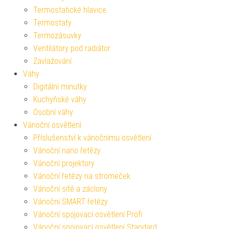
Termostatické hlavice
Termostaty
Termozásuvky
Ventilátory pod radiátor
Zavlažování
Váhy
Digitální minutky
Kuchyňské váhy
Osobní váhy
Vánoční osvětlení
Příslušenství k vánočnímu osvětlení
Vánoční nano řetězy
Vánoční projektory
Vánoční řetězy na stromeček
Vánoční sítě a záclony
Vánoční SMART řetězy
Vánoční spojovací osvětlení Profi
Vánoční spojovací osvětlení Standard