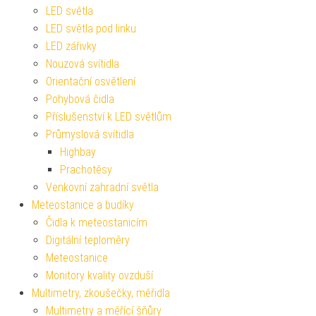
LED světla
LED světla pod linku
LED zářivky
Nouzová svítidla
Orientační osvětlení
Pohybová čidla
Příslušenství k LED světlům
Průmyslová svítidla
Highbay
Prachotěsy
Venkovní zahradní světla
Meteostanice a budíky
Čidla k meteostanicím
Digitální teploměry
Meteostanice
Monitory kvality ovzduší
Multimetry, zkoušečky, měřidla
Multimetry a měřící šňůry