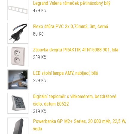
Legrand Valena rámeček pětinásobný bílý
479
Kč
Flexo šňůra PVC 2x 0,75mm2, 3m, černá
89
Kč
Zásuvka dvojitá PRAKTIK 4FN15088.901, bílá
239
Kč
LED stolní lampa AMY, nabíjecí, bílá
229
Kč
Digitální teploměr s vlhkoměrem, bezdrátové
čidlo, datum E0522
319
Kč
Powerbanka GP M2+ Series, 20 000 mAh, 22,5 W,
šedá