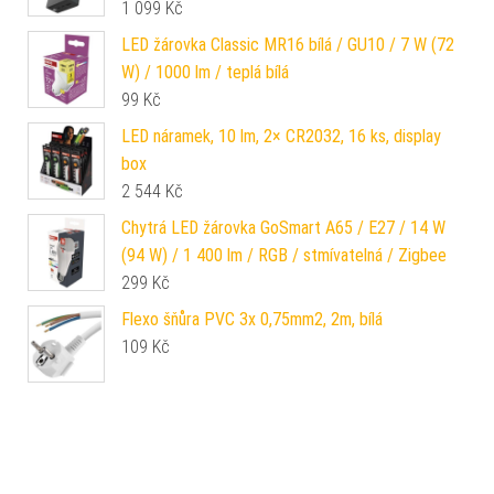
1 099
Kč
LED žárovka Classic MR16 bílá / GU10 / 7 W (72
W) / 1000 lm / teplá bílá
99
Kč
LED náramek, 10 lm, 2× CR2032, 16 ks, display
box
2 544
Kč
Chytrá LED žárovka GoSmart A65 / E27 / 14 W
(94 W) / 1 400 lm / RGB / stmívatelná / Zigbee
299
Kč
Flexo šňůra PVC 3x 0,75mm2, 2m, bílá
109
Kč