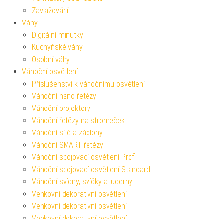
Zavlažování
Váhy
Digitální minutky
Kuchyňské váhy
Osobní váhy
Vánoční osvětlení
Příslušenství k vánočnímu osvětlení
Vánoční nano řetězy
Vánoční projektory
Vánoční řetězy na stromeček
Vánoční sítě a záclony
Vánoční SMART řetězy
Vánoční spojovací osvětlení Profi
Vánoční spojovací osvětlení Standard
Vánoční svícny, svíčky a lucerny
Venkovní dekorativní osvětlení
Venkovní dekorativní osvětlení
Venkovní dekorativní osvětlení