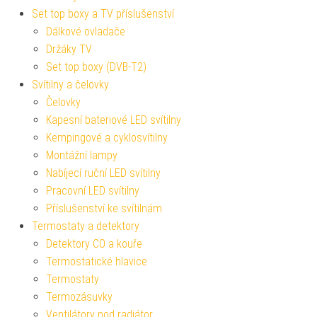
Set top boxy a TV příslušenství
Dálkové ovladače
Držáky TV
Set top boxy (DVB-T2)
Svítilny a čelovky
Čelovky
Kapesní bateriové LED svítilny
Kempingové a cyklosvítilny
Montážní lampy
Nabíjecí ruční LED svítilny
Pracovní LED svítilny
Příslušenství ke svítilnám
Termostaty a detektory
Detektory CO a kouře
Termostatické hlavice
Termostaty
Termozásuvky
Ventilátory pod radiátor