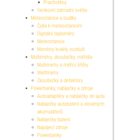
Prachotěsy
Venkovní zahradní světla
Meteostanice a budíky
Čidla k meteostanicím
Digitální teploměry
Meteostanice
Monitory kvality ovzduší
Multimetry, zkoušečky, měřidla
Multimetry a měřící šňůry
Wattmetry
Zkoušečky a detektory
Powerbanky, nabíječky a zdroje
Autoadaptéry a nabíječky do auta
Nabíječky autobaterií a olověných
akumulátorů
Nabíječky baterií
Napájecí zdroje
Powerbanky