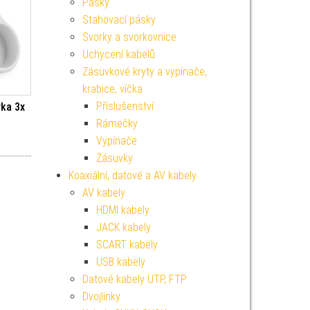
Pásky
Stahovací pásky
Svorky a svorkovnice
Uchycení kabelů
Zásuvkové kryty a vypínače,
krabice, víčka
Příslušenství
ka 3x
Rámečky
Vypínače
Zásuvky
Koaxiální, datové a AV kabely
AV kabely
HDMI kabely
JACK kabely
SCART kabely
USB kabely
Datové kabely UTP, FTP
Dvojlinky