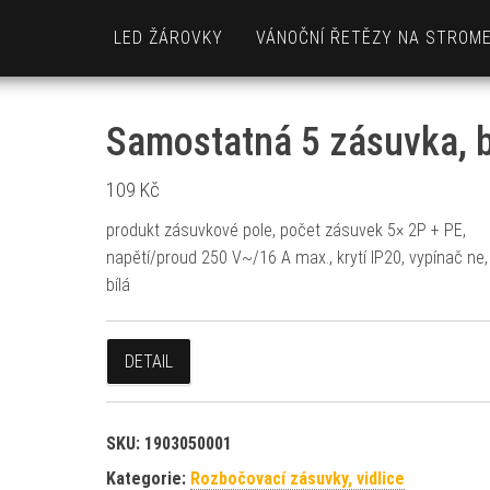
LED ŽÁROVKY
VÁNOČNÍ ŘETĚZY NA STROM
Samostatná 5 zásuvka, b
109
Kč
produkt zásuvkové pole, počet zásuvek 5× 2P + PE,
napětí/proud 250 V~/16 A max., krytí IP20, vypínač ne,
bílá
DETAIL
SKU:
1903050001
Kategorie:
Rozbočovací zásuvky, vidlice