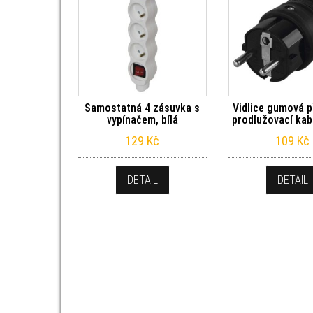
Samostatná 4 zásuvka s
Vidlice gumová p
vypínačem, bílá
prodlužovací kab
129
Kč
109
Kč
DETAIL
DETAIL