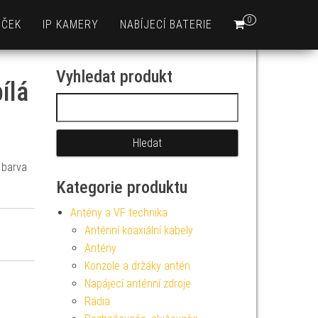
0
EČEK
IP KAMERY
NABÍJECÍ BATERIE
Vyhledat produkt
ílá
Vyhledávání
 barva
Kategorie produktu
Antény a VF technika
Anténní koaxiální kabely
Antény
Konzole a držáky antén
Napájecí anténní zdroje
Rádia