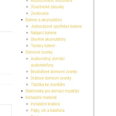
Rozbočovače, slučovače
Účastnické zásuvky
Zesilovače
Baterie a akumulátory
Jednorázové spotřební baterie
Nabíjecí baterie
Olověné akumulátory
Testery baterií
Domovní zvonky
Audiovrátný, domácí
audiotelefony
Bezdrátové domovní zvonky
Drátové domovní zvonky
Tlačítka ke zvonkům
Elektronika pro domácí mazlíčky
Instalační materiál
Instalační krabice
Pájky, cín a kalafuna