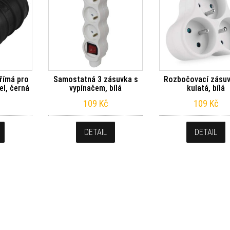
římá pro
Samostatná 3 zásuvka s
Rozbočovací zásuv
el, černá
vypínačem, bílá
kulatá, bílá
109
Kč
109
Kč
DETAIL
DETAIL