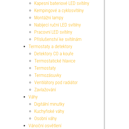
Kapesní bateriové LED svítilny
Kempingové a cyklosvítilny
Montážní lampy
Nabíjecí ruční LED svítilny
Pracovní LED svítilny
Příslušenství ke svítilnám
Termostaty a detektory
Detektory CO a kouře
Termostatické hlavice
Termostaty
Termozásuvky
Ventilátory pod radiátor
Zavlažování
Váhy
Digitální minutky
Kuchyňské váhy
Osobní váhy
Vánoční osvětlení