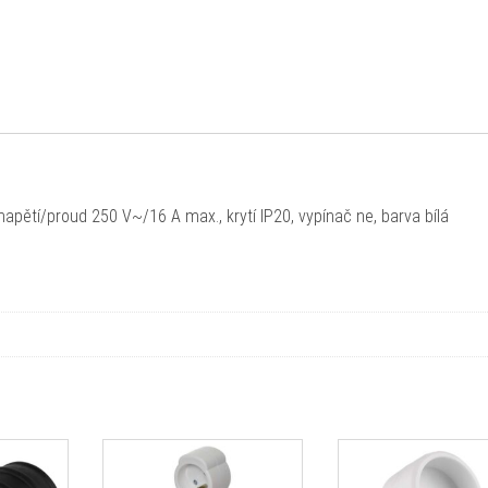
apětí/proud 250 V~/16 A max., krytí IP20, vypínač ne, barva bílá