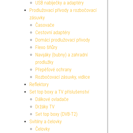
USB nabíječky a adaptéry
Prodlužovací přívody a rozbočovací
zásuvky
Časovače
Cestovní adaptéry
Domácí prodlužovací přívody
Flexo šňůry
Navijáky (bubny) a zahradní
prodlužky
Přepěťové ochrany
Rozbočovací zásuvky, vidlice
Reflektory
Set top boxy a TV příslušenství
Dálkové ovladače
Držáky TV
Set top boxy (DVB-T2)
Svítilny a čelovky
Čelovky