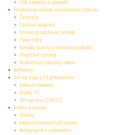
USB nabíječky a adaptéry
Prodlužovací přívody a rozbočovací zásuvky
Časovače
Cestovní adaptéry
Domácí prodlužovací přívody
Flexo šňůry
Navijáky (bubny) a zahradní prodlužky
Přepěťové ochrany
Rozbočovací zásuvky, vidlice
Reflektory
Set top boxy a TV příslušenství
Dálkové ovladače
Držáky TV
Set top boxy (DVB-T2)
Svítilny a čelovky
Čelovky
Kapesní bateriové LED svítilny
Kempingové a cyklosvítilny