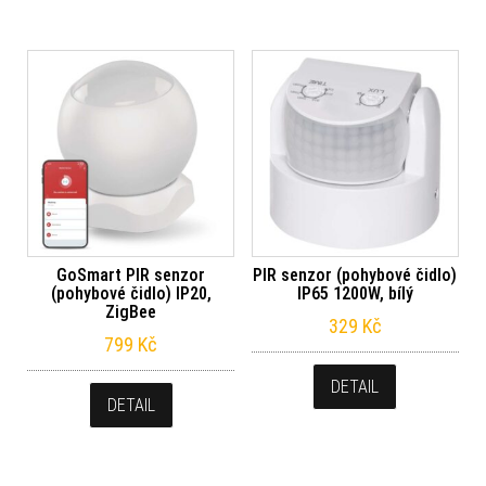
GoSmart PIR senzor
PIR senzor (pohybové čidlo)
(pohybové čidlo) IP20,
IP65 1200W, bílý
ZigBee
329
Kč
799
Kč
DETAIL
DETAIL