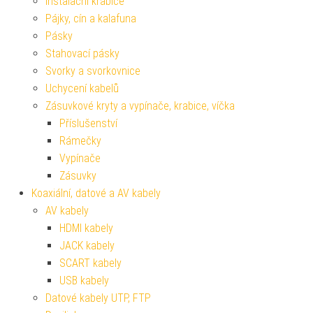
Instalační krabice
Pájky, cín a kalafuna
Pásky
Stahovací pásky
Svorky a svorkovnice
Uchycení kabelů
Zásuvkové kryty a vypínače, krabice, víčka
Příslušenství
Rámečky
Vypínače
Zásuvky
Koaxiální, datové a AV kabely
AV kabely
HDMI kabely
JACK kabely
SCART kabely
USB kabely
Datové kabely UTP, FTP