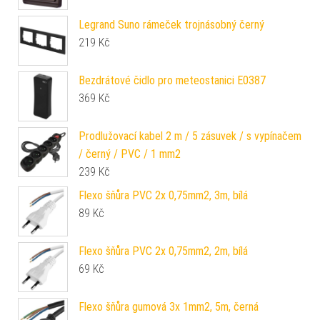
Legrand Suno rámeček trojnásobný černý
219
Kč
Bezdrátové čidlo pro meteostanici E0387
369
Kč
Prodlužovací kabel 2 m / 5 zásuvek / s vypínačem
/ černý / PVC / 1 mm2
239
Kč
Flexo šňůra PVC 2x 0,75mm2, 3m, bílá
89
Kč
Flexo šňůra PVC 2x 0,75mm2, 2m, bílá
69
Kč
Flexo šňůra gumová 3x 1mm2, 5m, černá