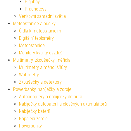
Highbay
Prachotěsy
Venkovní zahradní světla
Meteostanice a budíky
Čidla k meteostanicím
Digitální teploměry
Meteostanice
Monitory kvality ovzduší
Multimetry, zkoušečky, měřidla
Multimetry a měřící šňůry
Wattmetry
Zkoušečky a detektory
Powerbanky, nabíječky a zdroje
Autoadaptéry a nabíječky do auta
Nabíječky autobaterií a olověných akumulátorů
Nabíječky baterií
Napájecí zdroje
Powerbanky