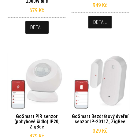
2000W bílé
949
Kč
679
Kč
DETAIL
DETAIL
GoSmart PIR senzor
GoSmart Bezdrátový dveřní
(pohybové čidlo) IP20,
senzor IP-2011Z, ZigBee
ZigBee
329
Kč
479
Kč