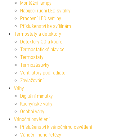
Montážní lampy
Nabíjecí ruční LED svítilny
Pracovní LED svítilny
Příslušenství ke svítilnám
Termostaty a detektory
Detektory CO a kouře
Termostatické hlavice
Termostaty
Termozásuvky
Ventilátory pod radiátor
Zavlažování
Váhy
Digitální minutky
Kuchyňské váhy
Osobní váhy
Vánoční osvětlení
Příslušenství k vánočnímu osvětlení
Vánoční nano řetězy