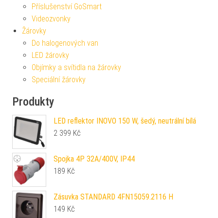
Příslušenství GoSmart
Videozvonky
Žárovky
Do halogenových van
LED žárovky
Objímky a svítidla na žárovky
Speciální žárovky
Produkty
LED reflektor INOVO 150 W, šedý, neutrální bílá
2 399
Kč
Spojka 4P 32A/400V, IP44
189
Kč
Zásuvka STANDARD 4FN15059.2116 H
149
Kč