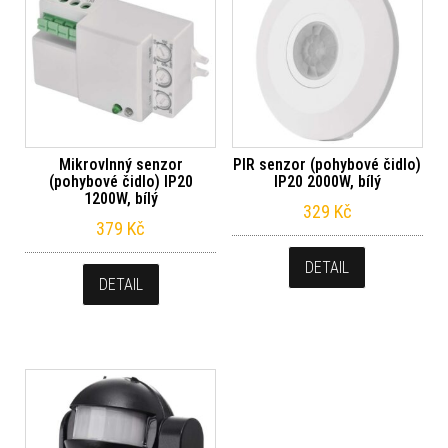
Mikrovlnný senzor
PIR senzor (pohybové čidlo)
(pohybové čidlo) IP20
IP20 2000W, bílý
1200W, bílý
329
Kč
379
Kč
DETAIL
DETAIL