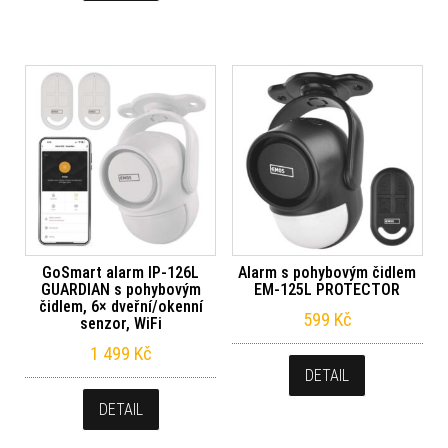
GoSmart alarm IP‑126L
Alarm s pohybovým čidlem
GUARDIAN s pohybovým
EM‑125L PROTECTOR
čidlem, 6× dveřní/okenní
599
Kč
senzor, WiFi
1 499
Kč
DETAIL
DETAIL