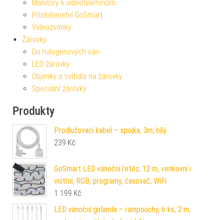
Monitory k videotelefonům
Příslušenství GoSmart
Videozvonky
Žárovky
Do halogenových van
LED žárovky
Objímky a svítidla na žárovky
Speciální žárovky
Produkty
Prodlužovací kabel – spojka, 3m, bílý
239
Kč
GoSmart LED vánoční řetěz, 12 m, venkovní i
vnitřní, RGB, programy, časovač, WiFi
1 199
Kč
LED vánoční girlanda – rampouchy, 6 ks, 2 m,