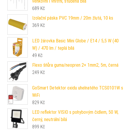
venkovní i vnitřní, studená bílá
689
Kč
Izolační páska PVC 19mm / 20m žlutá, 10 ks
369
Kč
LED žárovka Basic Mini Globe / E14 / 5,5 W (40
W) / 470 lm / teplá bílá
49
Kč
Flexo šňůra guma/neopren 2× 1mm2, 5m, černá
249
Kč
GoSmart Detektor oxidu uhelnatého TCS0101W s
WiFi
829
Kč
LED reflektor VISIO s pohybovým čidlem, 50 W,
černý, neutrální bílá
899
Kč