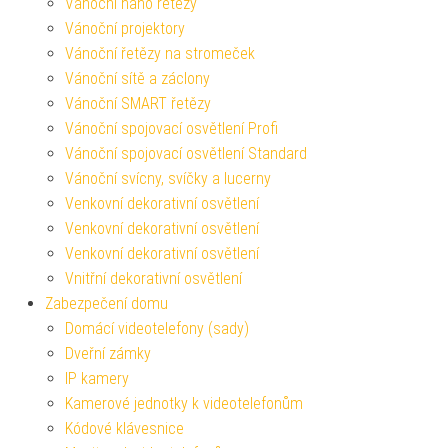
Vánoční nano řetězy
Vánoční projektory
Vánoční řetězy na stromeček
Vánoční sítě a záclony
Vánoční SMART řetězy
Vánoční spojovací osvětlení Profi
Vánoční spojovací osvětlení Standard
Vánoční svícny, svíčky a lucerny
Venkovní dekorativní osvětlení
Venkovní dekorativní osvětlení
Venkovní dekorativní osvětlení
Vnitřní dekorativní osvětlení
Zabezpečení domu
Domácí videotelefony (sady)
Dveřní zámky
IP kamery
Kamerové jednotky k videotelefonům
Kódové klávesnice