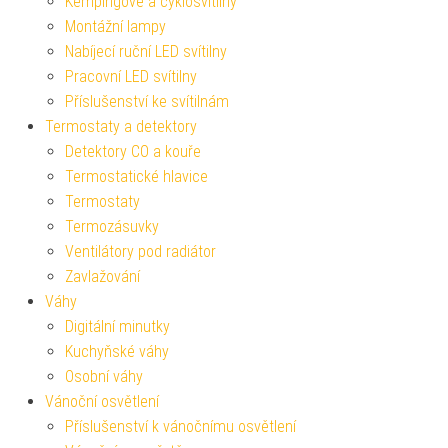
Kempingové a cyklosvítilny
Montážní lampy
Nabíjecí ruční LED svítilny
Pracovní LED svítilny
Příslušenství ke svítilnám
Termostaty a detektory
Detektory CO a kouře
Termostatické hlavice
Termostaty
Termozásuvky
Ventilátory pod radiátor
Zavlažování
Váhy
Digitální minutky
Kuchyňské váhy
Osobní váhy
Vánoční osvětlení
Příslušenství k vánočnímu osvětlení