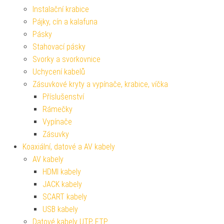
Instalační krabice
Pájky, cín a kalafuna
Pásky
Stahovací pásky
Svorky a svorkovnice
Uchycení kabelů
Zásuvkové kryty a vypínače, krabice, víčka
Příslušenství
Rámečky
Vypínače
Zásuvky
Koaxiální, datové a AV kabely
AV kabely
HDMI kabely
JACK kabely
SCART kabely
USB kabely
Datové kabely UTP, FTP