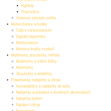
Highbay
Prachotěsy
Venkovní zahradní světla
Meteostanice a budíky
Čidla k meteostanicím
Digitální teploměry
Meteostanice
Monitory kvality ovzduší
Multimetry, zkoušečky, měřidla
Multimetry a měřící šňůry
Wattmetry
Zkoušečky a detektory
Powerbanky, nabíječky a zdroje
Autoadaptéry a nabíječky do auta
Nabíječky autobaterií a olověných akumulátorů
Nabíječky baterií
Napájecí zdroje
Powerbanky