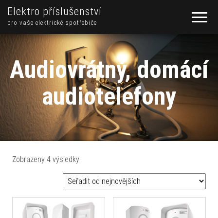
Elektro příslušenství
pro vaše elektrické spotřebiče
Audiovrátný, domácí
audiotelefony
Seřazeno od nejnovějších
Zobrazeny 4 výsledky