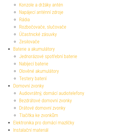
Konzole a držáky antén
Napájecí anténní zdroje
Rádia
Rozbočovače, slučovače
Účastnické zásuvky
Zesilovače
Baterie a akumulátory
Jednorázové spotřební baterie
Nabíjecí baterie
Olověné akumulátory
Testery baterií
Domovní zvonky
Audiovrátný, domácí audiotelefony
Bezdrátové domovní zvonky
Drátové domovní zvonky
Tlačítka ke zvonkům
Elektronika pro domácí mazlíčky
Instalační materiál