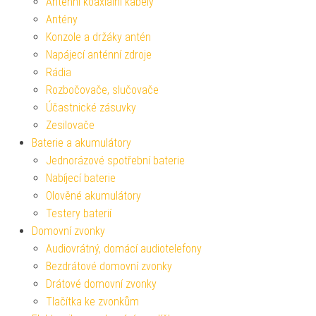
Anténní koaxiální kabely
Antény
Konzole a držáky antén
Napájecí anténní zdroje
Rádia
Rozbočovače, slučovače
Účastnické zásuvky
Zesilovače
Baterie a akumulátory
Jednorázové spotřební baterie
Nabíjecí baterie
Olověné akumulátory
Testery baterií
Domovní zvonky
Audiovrátný, domácí audiotelefony
Bezdrátové domovní zvonky
Drátové domovní zvonky
Tlačítka ke zvonkům