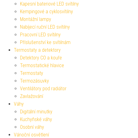
Kapesní bateriové LED svítilny
Kempingové a cyklosvítilny
Montážní lampy
Nabíjecí ruční LED svítilny
Pracovní LED svítilny
Příslušenství ke svítilnám
Termostaty a detektory
Detektory CO a kouře
Termostatické hlavice
Termostaty
Termozásuvky
Ventilátory pod radiátor
Zavlažování
Váhy
Digitální minutky
Kuchyňské váhy
Osobní váhy
Vánoční osvětlení