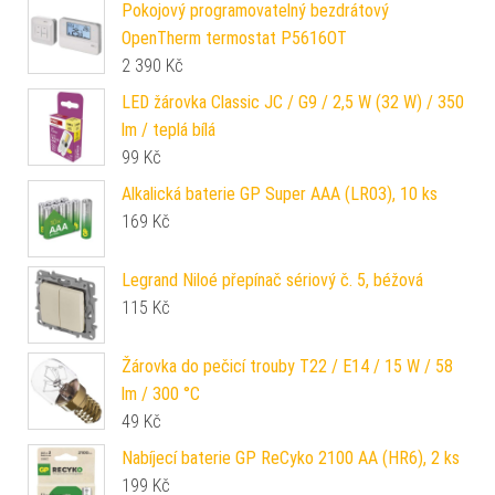
Pokojový programovatelný bezdrátový
OpenTherm termostat P5616OT
2 390
Kč
LED žárovka Classic JC / G9 / 2,5 W (32 W) / 350
lm / teplá bílá
99
Kč
Alkalická baterie GP Super AAA (LR03), 10 ks
169
Kč
Legrand Niloé přepínač sériový č. 5, béžová
115
Kč
Žárovka do pečicí trouby T22 / E14 / 15 W / 58
lm / 300 °C
49
Kč
Nabíjecí baterie GP ReCyko 2100 AA (HR6), 2 ks
199
Kč