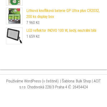
Lithiová knoflíková baterie GP Ultra plus CR2032,
200 ks display box
7 960
Kč
LED reflektor INOVO 100 W, šedý, neutrální bílá
1 659
Kč
Používáme WordPress (v češtině).
|
Šablona: Bulk Shop
| ACIT
s.r.o. Chodovská 228/3 Praha 4 IČ: 26454424