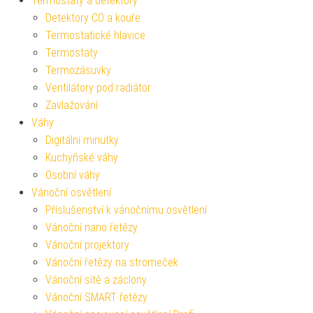
Termostaty a detektory
Detektory CO a kouře
Termostatické hlavice
Termostaty
Termozásuvky
Ventilátory pod radiátor
Zavlažování
Váhy
Digitální minutky
Kuchyňské váhy
Osobní váhy
Vánoční osvětlení
Příslušenství k vánočnímu osvětlení
Vánoční nano řetězy
Vánoční projektory
Vánoční řetězy na stromeček
Vánoční sítě a záclony
Vánoční SMART řetězy