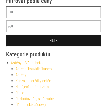
Filtrovat podle ceny
Minimální cena
Maximální cena
FILTR
Kategorie produktu
Antény a VF technika
Anténní koaxiální kabely
Antény
Konzole a držáky antén
Napájecí anténní zdroje
Rádia
Rozbočovače, slučovače
Účastnické zásuvky