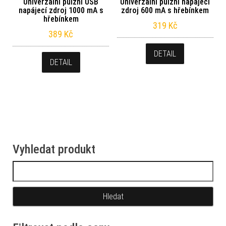
Univerzální pulzní USB
Univerzální pulzní napájecí
napájecí zdroj 1000 mA s
zdroj 600 mA s hřebínkem
hřebínkem
319
Kč
389
Kč
DETAIL
DETAIL
Vyhledat produkt
Vyhledávání