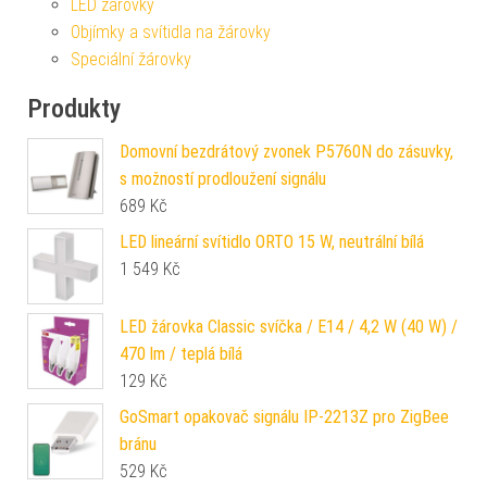
LED žárovky
Objímky a svítidla na žárovky
Speciální žárovky
Produkty
Domovní bezdrátový zvonek P5760N do zásuvky,
s možností prodloužení signálu
689
Kč
LED lineární svítidlo ORTO 15 W, neutrální bílá
1 549
Kč
LED žárovka Classic svíčka / E14 / 4,2 W (40 W) /
470 lm / teplá bílá
129
Kč
GoSmart opakovač signálu IP-2213Z pro ZigBee
bránu
529
Kč