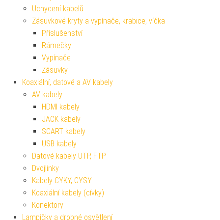
Uchycení kabelů
Zásuvkové kryty a vypínače, krabice, víčka
Příslušenství
Rámečky
Vypínače
Zásuvky
Koaxiální, datové a AV kabely
AV kabely
HDMI kabely
JACK kabely
SCART kabely
USB kabely
Datové kabely UTP, FTP
Dvojlinky
Kabely CYKY, CYSY
Koaxiální kabely (cívky)
Konektory
Lampičky a drobné osvětlení