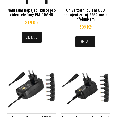
Náhradní napájecí zdroj pro
Univerzální pulzní USB
videotelefony EM-10AHD
napájecí zdroj 2250 mA s
hřebínkem
319
Kč
509
Kč
DETAIL
DETAIL