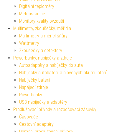
Digitální teploměry
Meteostanice
Monitory kvality ovzduší
Multimetry, zkoušečky, měřidla
Multimetry a měřící šňůry
Wattmetry
Zkoušečky a detektory
Powerbanky, nabíječky a zdroje
Autoadaptéry a nabíječky do auta
Nabíječky autobaterií a olověných akumulátorů
Nabíječky baterií
Napájecí zdroje
Powerbanky
USB nabíječky a adaptéry
Prodlužovací přívody a rozbočovací zásuvky
Časovače
Cestovní adaptéry
Domácí prodlužovací přívody