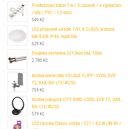
Prodlužovací kabel 7 m / 5 zásuvek / s vypínačem
/ bílý / PVC / 1,5 mm2
549
Kč
LED přisazené svítidlo TIVI, B CLASS, kruhové
bílé 8,6W, IP44, teplá bílá
629
Kč
Dvojlinka nestíněná 2x1,0mm bílá, 100m
2 780
Kč
Anténa univerzální VILLAGE FLIPP–V200, DVB-
T2, DAB, filtr LTE/4G/5G
759
Kč
Anténa pokojová CITY RING–C500, DVB-T2, DAB,
filtr LTE/4G/5G
579
Kč
LED žárovka Classic svíčka / E27 / 4,2 W (40 W) /