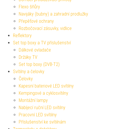
Flexo šňůry
Navijáky (bubny) a zahradní prodlužky
Přepěťové ochrany
Rozbočovací zásuvky, vidlice
Reflektory
Set top boxy a TV příslušenství
Dálkové ovladače
Držáky TV
Set top boxy (DVB-T2)
Svítilny a čelovky
Čelovky
Kapesní bateriové LED svítilny
Kempingové a cyklosvítilny
Montážní lampy
Nabíjecí ruční LED svítilny
Pracovní LED svítilny
Příslušenství ke svítilnám