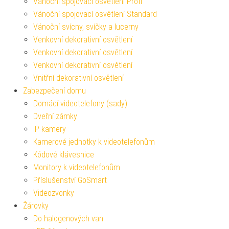
Vánoční spojovací osvětlení Profi
Vánoční spojovací osvětlení Standard
Vánoční svícny, svíčky a lucerny
Venkovní dekorativní osvětlení
Venkovní dekorativní osvětlení
Venkovní dekorativní osvětlení
Vnitřní dekorativní osvětlení
Zabezpečení domu
Domácí videotelefony (sady)
Dveřní zámky
IP kamery
Kamerové jednotky k videotelefonům
Kódové klávesnice
Monitory k videotelefonům
Příslušenství GoSmart
Videozvonky
Žárovky
Do halogenových van