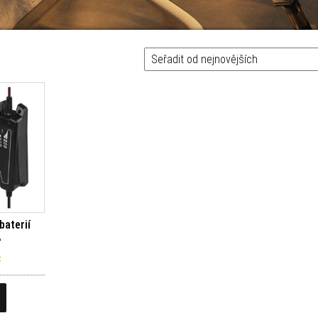
baterií
A
č