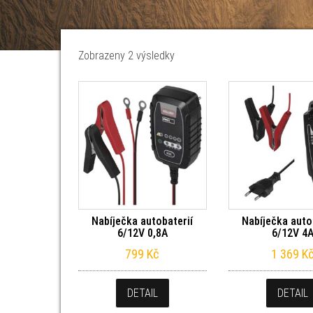
Seřazeno od nejnovějších
Zobrazeny 2 výsledky
Nabíječka autobaterií
Nabíječka auto
6/12V 0,8A
6/12V 4
799
Kč
1 369
K
DETAIL
DETAIL