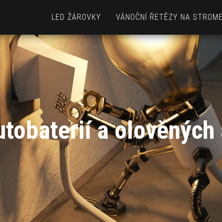
LED ŽÁROVKY
VÁNOČNÍ ŘETĚZY NA STROM
utobaterií a olověných