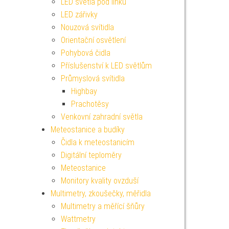
LED světla pod linku
LED zářivky
Nouzová svítidla
Orientační osvětlení
Pohybová čidla
Příslušenství k LED světlům
Průmyslová svítidla
Highbay
Prachotěsy
Venkovní zahradní světla
Meteostanice a budíky
Čidla k meteostanicím
Digitální teploměry
Meteostanice
Monitory kvality ovzduší
Multimetry, zkoušečky, měřidla
Multimetry a měřící šňůry
Wattmetry