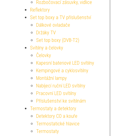
Rozbočovací zásuvky, vidlice
Reflektory
Set top boxy a TV příslušenství
Dálkové ovladače
Držáky TV
Set top boxy (DVB-T2)
Svítilny a čelovky
Čelovky
Kapesní bateriové LED svítilny
Kempingové a cyklosvítilny
Montážní lampy
Nabíjecí ruční LED svítilny
Pracovní LED svítilny
Příslušenství ke svítilnám
Termostaty a detektory
Detektory CO a kouře
Termostatické hlavice
Termostaty