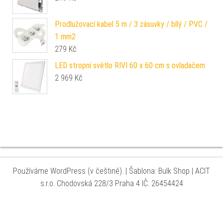
Prodlužovací kabel 5 m / 3 zásuvky / bílý / PVC /
1 mm2
279
Kč
LED stropní světlo RIVI 60 x 60 cm s ovladačem
2 969
Kč
Používáme WordPress (v češtině).
|
Šablona: Bulk Shop
| ACIT
s.r.o. Chodovská 228/3 Praha 4 IČ: 26454424