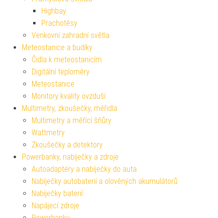
Highbay
Prachotěsy
Venkovní zahradní světla
Meteostanice a budíky
Čidla k meteostanicím
Digitální teploměry
Meteostanice
Monitory kvality ovzduší
Multimetry, zkoušečky, měřidla
Multimetry a měřící šňůry
Wattmetry
Zkoušečky a detektory
Powerbanky, nabíječky a zdroje
Autoadaptéry a nabíječky do auta
Nabíječky autobaterií a olověných akumulátorů
Nabíječky baterií
Napájecí zdroje
Powerbanky