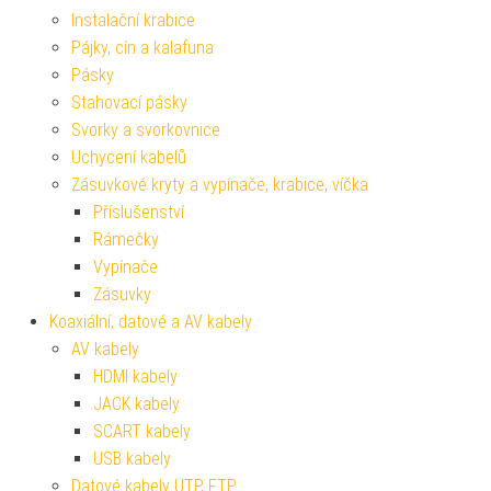
Instalační krabice
Pájky, cín a kalafuna
Pásky
Stahovací pásky
Svorky a svorkovnice
Uchycení kabelů
Zásuvkové kryty a vypínače, krabice, víčka
Příslušenství
Rámečky
Vypínače
Zásuvky
Koaxiální, datové a AV kabely
AV kabely
HDMI kabely
JACK kabely
SCART kabely
USB kabely
Datové kabely UTP, FTP