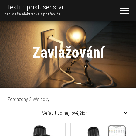
Elektro příslušenství
pro vaše elektrické spotřebiče
Zavlažování
Seřazeno od nejnovějších
Zobrazeny 3 výsledky