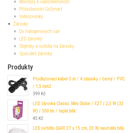
Monitory k videotelefonům
Příslušenství GoSmart
Videozvonky
Žárovky
Do halogenových van
LED žárovky
Objímky a svítidla na žárovky
Speciální žárovky
Produkty
Prodlužovací kabel 5 m / 4 zásuvky / černý / PVC
/ 1,5 mm2
399
Kč
LED žárovka Classic Mini Globe / E27 / 2,5 W (32
W) / 350 lm / teplá bílá
45
Kč
LED svítidlo QARI 27 x 15 cm, 20 W, neutrální bílá,