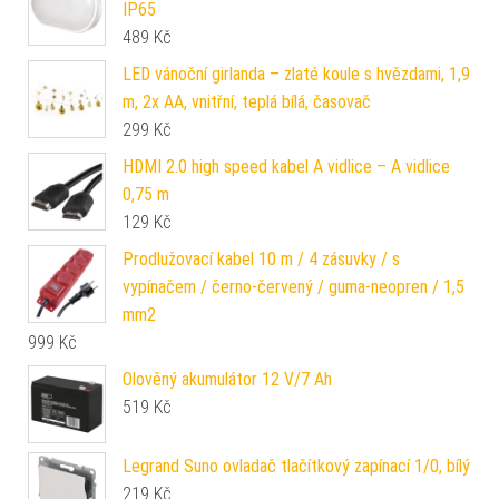
IP65
489
Kč
LED vánoční girlanda – zlaté koule s hvězdami, 1,9
m, 2x AA, vnitřní, teplá bílá, časovač
299
Kč
HDMI 2.0 high speed kabel A vidlice – A vidlice
0,75 m
129
Kč
Prodlužovací kabel 10 m / 4 zásuvky / s
vypínačem / černo-červený / guma-neopren / 1,5
mm2
999
Kč
Olověný akumulátor 12 V/7 Ah
519
Kč
Legrand Suno ovladač tlačítkový zapínací 1/0, bílý
219
Kč