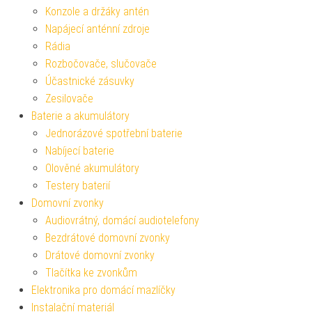
Konzole a držáky antén
Napájecí anténní zdroje
Rádia
Rozbočovače, slučovače
Účastnické zásuvky
Zesilovače
Baterie a akumulátory
Jednorázové spotřební baterie
Nabíjecí baterie
Olověné akumulátory
Testery baterií
Domovní zvonky
Audiovrátný, domácí audiotelefony
Bezdrátové domovní zvonky
Drátové domovní zvonky
Tlačítka ke zvonkům
Elektronika pro domácí mazlíčky
Instalační materiál