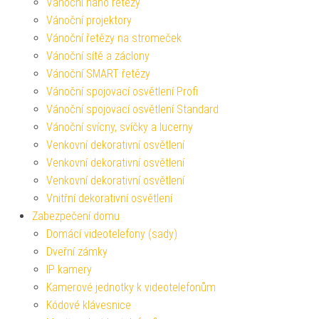
Vánoční nano řetězy
Vánoční projektory
Vánoční řetězy na stromeček
Vánoční sítě a záclony
Vánoční SMART řetězy
Vánoční spojovací osvětlení Profi
Vánoční spojovací osvětlení Standard
Vánoční svícny, svíčky a lucerny
Venkovní dekorativní osvětlení
Venkovní dekorativní osvětlení
Venkovní dekorativní osvětlení
Vnitřní dekorativní osvětlení
Zabezpečení domu
Domácí videotelefony (sady)
Dveřní zámky
IP kamery
Kamerové jednotky k videotelefonům
Kódové klávesnice