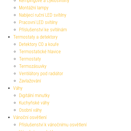
Kempingové a cyklosvítilny
Montážní lampy
Nabíjecí ruční LED svítilny
Pracovní LED svítilny
Příslušenství ke svítilnám
Termostaty a detektory
Detektory CO a kouře
Termostatické hlavice
Termostaty
Termozásuvky
Ventilátory pod radiátor
Zavlažování
Váhy
Digitální minutky
Kuchyňské váhy
Osobní váhy
Vánoční osvětlení
Příslušenství k vánočnímu osvětlení