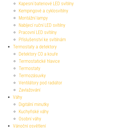
Kapesní bateriové LED svítilny
Kempingové a cyklosvítilny
Montážní lampy
Nabíjecí ruční LED svítilny
Pracovní LED svítilny
Příslušenství ke svítilnám
Termostaty a detektory
Detektory CO a kouře
Termostatické hlavice
Termostaty
Termozásuvky
Ventilátory pod radiátor
Zavlažování
Váhy
Digitální minutky
Kuchyňské váhy
Osobní váhy
Vánoční osvětlení