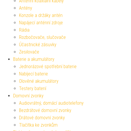
Anténní koaxiální kabely
Antény
Konzole a držáky antén
Napájecí anténní zdroje
Rádia
Rozbočovače, slučovače
Účastnické zásuvky
Zesilovače
Baterie a akumulátory
Jednorázové spotřební baterie
Nabíjecí baterie
Olověné akumulátory
Testery baterií
Domovní zvonky
Audiovrátný, domácí audiotelefony
Bezdrátové domovní zvonky
Drátové domovní zvonky
Tlačítka ke zvonkům