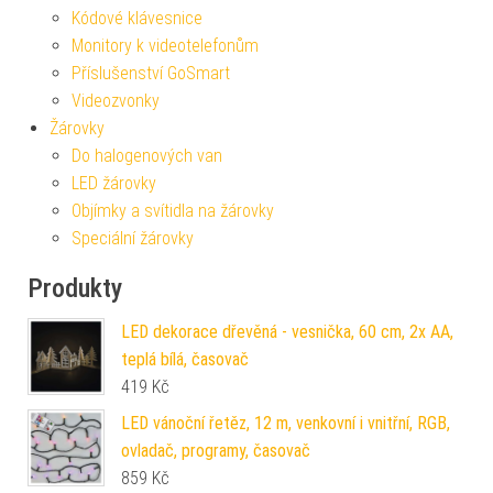
Kódové klávesnice
Monitory k videotelefonům
Příslušenství GoSmart
Videozvonky
Žárovky
Do halogenových van
LED žárovky
Objímky a svítidla na žárovky
Speciální žárovky
Produkty
LED dekorace dřevěná - vesnička, 60 cm, 2x AA,
teplá bílá, časovač
419
Kč
LED vánoční řetěz, 12 m, venkovní i vnitřní, RGB,
ovladač, programy, časovač
859
Kč