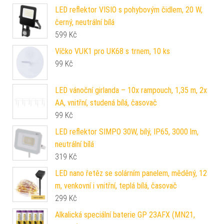
LED reflektor VISIO s pohybovým čidlem, 20 W,
černý, neutrální bílá
599
Kč
Víčko VUK1 pro UK68 s trnem, 10 ks
99
Kč
LED vánoční girlanda – 10x rampouch, 1,35 m, 2x
AA, vnitřní, studená bílá, časovač
99
Kč
LED reflektor SIMPO 30W, bílý, IP65, 3000 lm,
neutrální bílá
319
Kč
LED nano řetěz se solárním panelem, měděný, 12
m, venkovní i vnitřní, teplá bílá, časovač
299
Kč
Alkalická speciální baterie GP 23AFX (MN21,