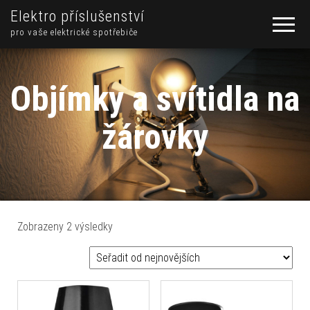
Elektro příslušenství
pro vaše elektrické spotřebiče
Objímky a svítidla na
žárovky
Seřazeno od nejnovějších
Zobrazeny 2 výsledky