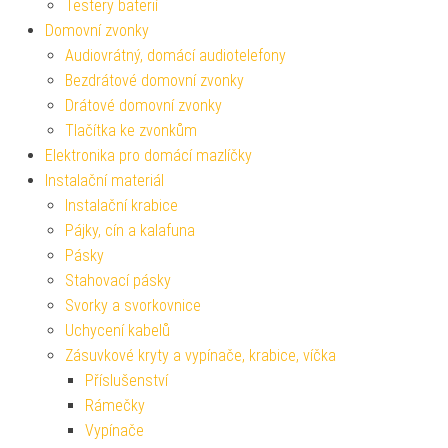
Testery baterií
Domovní zvonky
Audiovrátný, domácí audiotelefony
Bezdrátové domovní zvonky
Drátové domovní zvonky
Tlačítka ke zvonkům
Elektronika pro domácí mazlíčky
Instalační materiál
Instalační krabice
Pájky, cín a kalafuna
Pásky
Stahovací pásky
Svorky a svorkovnice
Uchycení kabelů
Zásuvkové kryty a vypínače, krabice, víčka
Příslušenství
Rámečky
Vypínače