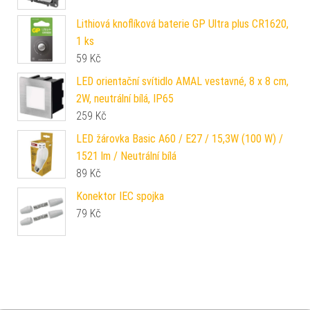
Lithiová knoflíková baterie GP Ultra plus CR1620,
1 ks
59
Kč
LED orientační svítidlo AMAL vestavné, 8 x 8 cm,
2W, neutrální bílá, IP65
259
Kč
LED žárovka Basic A60 / E27 / 15,3W (100 W) /
1521 lm / Neutrální bílá
89
Kč
Konektor IEC spojka
79
Kč