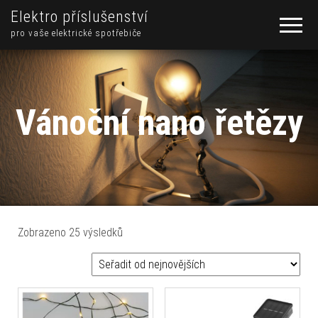
Elektro příslušenství
pro vaše elektrické spotřebiče
Vánoční nano řetězy
Seřazeno od nejnovějších
Zobrazeno 25 výsledků