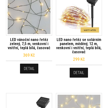
LED vánoční nano řetěz
LED nano řetěz se solárním
zelený, 7,5 m, venkovní i
panelem, měděný, 12 m,
vnitřní, teplá bílá, časovač
venkovní i vnitřní, teplá bílá,
časovač
369
Kč
299
Kč
DETAIL
DETAIL