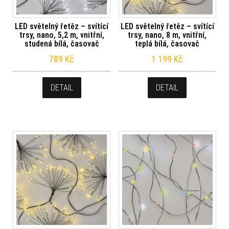
LED světelný řetěz – svítící
LED světelný řetěz – svítící
trsy, nano, 5,2 m, vnitřní,
trsy, nano, 8 m, vnitřní,
studená bílá, časovač
teplá bílá, časovač
789
Kč
1 199
Kč
DETAIL
DETAIL