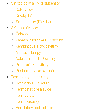
Set top boxy a TV příslušenství
Dálkové ovladače
Držáky TV
Set top boxy (DVB-T2)
Svítilny a čelovky
Čelovky
Kapesní bateriové LED svítilny
Kempingové a cyklosvítilny
Montážní lampy
Nabíjecí ruční LED svítilny
Pracovní LED svítilny
Příslušenství ke svítilnám
Termostaty a detektory
Detektory CO a kouře
Termostatické hlavice
Termostaty
Termozásuvky
Ventilátory pod radiátor