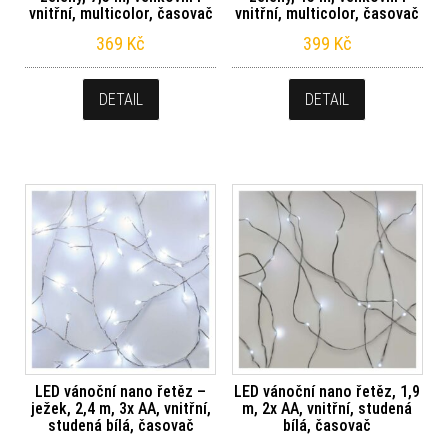
vnitřní, multicolor, časovač
vnitřní, multicolor, časovač
369
Kč
399
Kč
DETAIL
DETAIL
LED vánoční nano řetěz –
LED vánoční nano řetěz, 1,9
ježek, 2,4 m, 3x AA, vnitřní,
m, 2x AA, vnitřní, studená
studená bílá, časovač
bílá, časovač