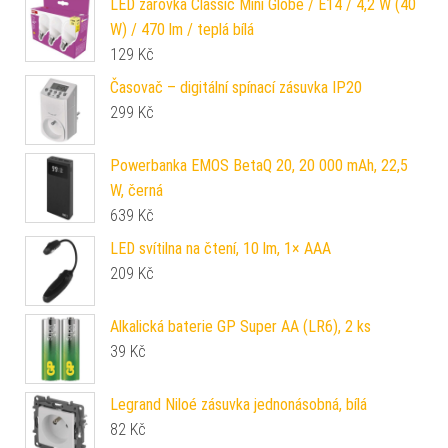
LED žárovka Classic Mini Globe / E14 / 4,2 W (40
W) / 470 lm / teplá bílá
129
Kč
Časovač – digitální spínací zásuvka IP20
299
Kč
Powerbanka EMOS BetaQ 20, 20 000 mAh, 22,5
W, černá
639
Kč
LED svítilna na čtení, 10 lm, 1× AAA
209
Kč
Alkalická baterie GP Super AA (LR6), 2 ks
39
Kč
Legrand Niloé zásuvka jednonásobná, bílá
82
Kč