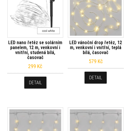
LED nano řetěz se solárním
LED vánoční drop řetěz, 12
panelem, 12 m, venkovní i
m, venkovní i vnitřní, teplá
vnitřní, studená bílá,
bílá, časovač
časovač
579
Kč
299
Kč
DETAIL
DETAIL