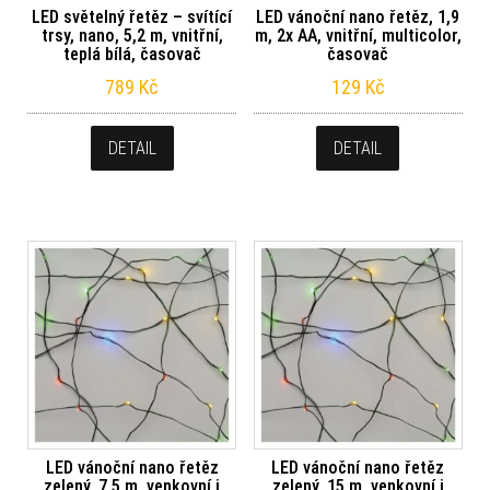
LED světelný řetěz – svítící
LED vánoční nano řetěz, 1,9
trsy, nano, 5,2 m, vnitřní,
m, 2x AA, vnitřní, multicolor,
teplá bílá, časovač
časovač
789
Kč
129
Kč
DETAIL
DETAIL
LED vánoční nano řetěz
LED vánoční nano řetěz
zelený, 7,5 m, venkovní i
zelený, 15 m, venkovní i