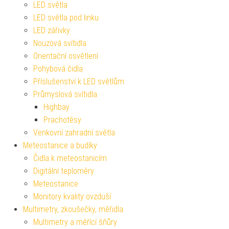
LED světla
LED světla pod linku
LED zářivky
Nouzová svítidla
Orientační osvětlení
Pohybová čidla
Příslušenství k LED světlům
Průmyslová svítidla
Highbay
Prachotěsy
Venkovní zahradní světla
Meteostanice a budíky
Čidla k meteostanicím
Digitální teploměry
Meteostanice
Monitory kvality ovzduší
Multimetry, zkoušečky, měřidla
Multimetry a měřící šňůry