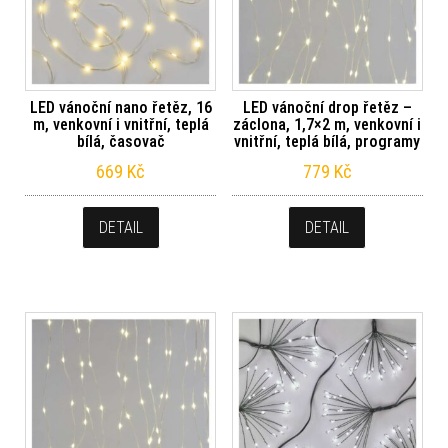
LED vánoční nano řetěz, 16
LED vánoční drop řetěz –
m, venkovní i vnitřní, teplá
záclona, 1,7×2 m, venkovní i
bílá, časovač
vnitřní, teplá bílá, programy
669
Kč
779
Kč
DETAIL
DETAIL