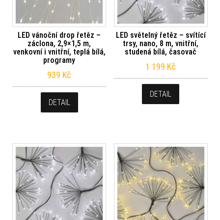
LED vánoční drop řetěz –
LED světelný řetěz – svítící
záclona, 2,9×1,5 m,
trsy, nano, 8 m, vnitřní,
venkovní i vnitřní, teplá bílá,
studená bílá, časovač
programy
1 199
Kč
939
Kč
DETAIL
DETAIL