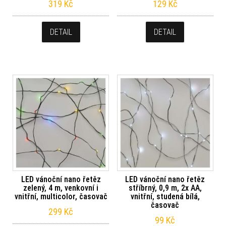
319
Kč
129
Kč
DETAIL
DETAIL
LED vánoční nano řetěz
LED vánoční nano řetěz
zelený, 4 m, venkovní i
stříbrný, 0,9 m, 2x AA,
vnitřní, multicolor, časovač
vnitřní, studená bílá,
časovač
299
Kč
99
Kč