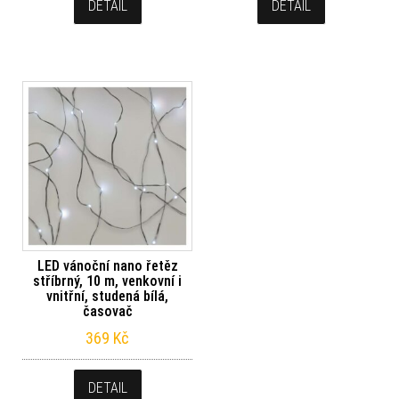
DETAIL
DETAIL
LED vánoční nano řetěz
stříbrný, 10 m, venkovní i
vnitřní, studená bílá,
časovač
369
Kč
DETAIL