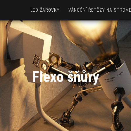
LED ŽÁROVKY
VÁNOČNÍ ŘETĚZY NA STROM
Flexo šňůry