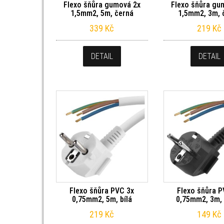
Flexo šňůra gumová 2x
Flexo šňůra gu
1,5mm2, 5m, černá
1,5mm2, 3m, 
339
Kč
219
Kč
DETAIL
DETAIL
Flexo šňůra PVC 3x
Flexo šňůra P
0,75mm2, 5m, bílá
0,75mm2, 3m,
219
Kč
149
Kč