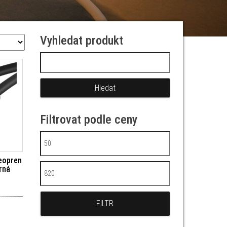
Vyhledat produkt
Vyhledávání
Filtrovat podle ceny
Minimální cena
eopren
rná
Maximální cena
FILTR