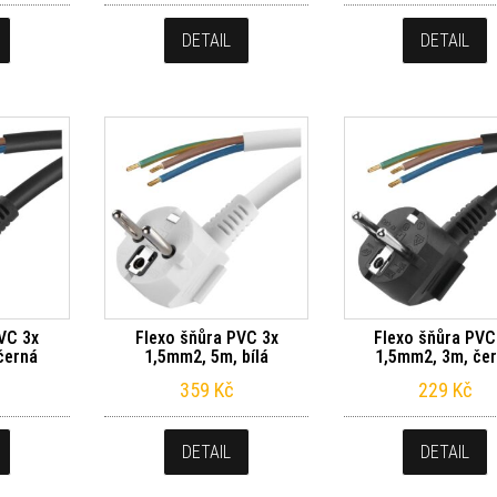
DETAIL
DETAIL
VC 3x
Flexo šňůra PVC 3x
Flexo šňůra PVC
černá
1,5mm2, 5m, bílá
1,5mm2, 3m, če
359
Kč
229
Kč
DETAIL
DETAIL