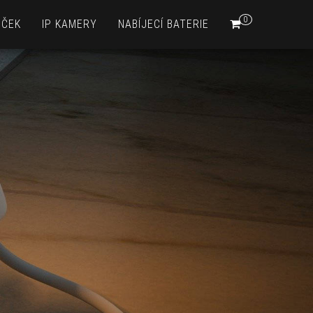
0
EČEK
IP KAMERY
NABÍJECÍ BATERIE