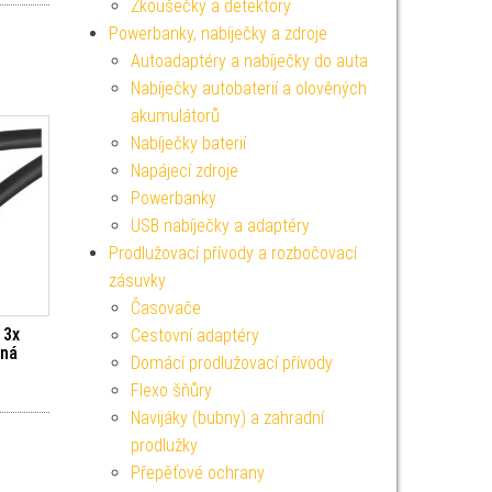
Zkoušečky a detektory
Powerbanky, nabíječky a zdroje
Autoadaptéry a nabíječky do auta
Nabíječky autobaterií a olověných
akumulátorů
Nabíječky baterií
Napájecí zdroje
Powerbanky
USB nabíječky a adaptéry
Prodlužovací přívody a rozbočovací
zásuvky
Časovače
 3x
Cestovní adaptéry
rná
Domácí prodlužovací přívody
Flexo šňůry
Navijáky (bubny) a zahradní
prodlužky
Přepěťové ochrany