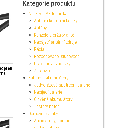
Kategorie produktu
Antény a VF technika
Anténní koaxiální kabely
Antény
Konzole a držáky antén
Napájecí anténní zdroje
Rádia
Rozbočovače, slučovače
Účastnické zásuvky
eopren
Zesilovače
rná
Baterie a akumulátory
Jednorázové spotřební baterie
Nabíjecí baterie
Olověné akumulátory
Testery baterií
Domovní zvonky
Audiovrátný, domácí
audiotelefony