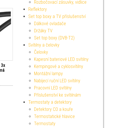
Rozbočovací zásuvky, vidlice
Reflektory
Set top boxy a TV příslušenství
Dálkové ovladače
Držáky TV
Set top boxy (DVB-T2)
Svítilny a čelovky
Čelovky
Kapesní bateriové LED svítilny
 3x
Kempingové a cyklosvítilny
rná
Montážní lampy
Nabíjecí ruční LED svítilny
Pracovní LED svítilny
Příslušenství ke svítilnám
Termostaty a detektory
Detektory CO a kouře
Termostatické hlavice
Termostaty