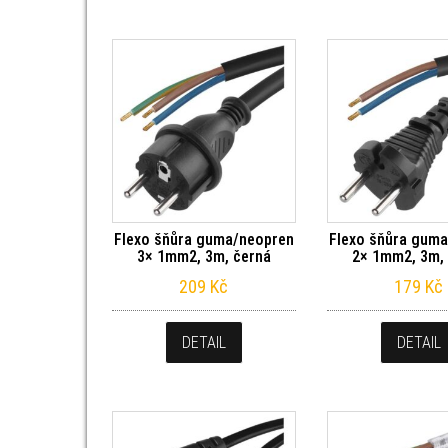
Flexo šňůra guma/neopren
Flexo šňůra gum
3× 1mm2, 3m, černá
2× 1mm2, 3m,
209
Kč
179
Kč
DETAIL
DETAIL