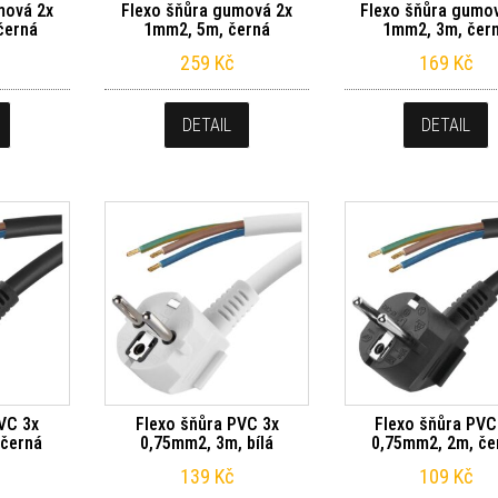
mová 2x
Flexo šňůra gumová 2x
Flexo šňůra gumo
černá
1mm2, 5m, černá
1mm2, 3m, čer
259
Kč
169
Kč
DETAIL
DETAIL
VC 3x
Flexo šňůra PVC 3x
Flexo šňůra PVC
 černá
0,75mm2, 3m, bílá
0,75mm2, 2m, če
139
Kč
109
Kč