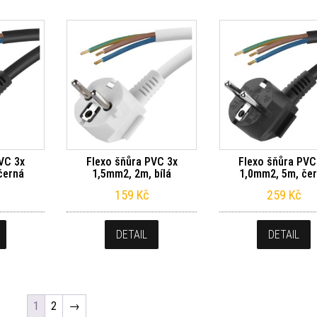
VC 3x
Flexo šňůra PVC 3x
Flexo šňůra PVC
černá
1,5mm2, 2m, bílá
1,0mm2, 5m, če
159
Kč
259
Kč
DETAIL
DETAIL
1
2
→