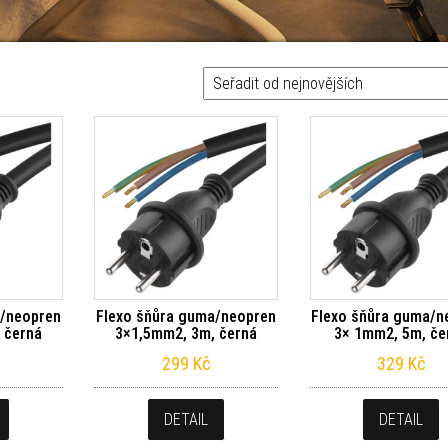
ějších
a/neopren
Flexo šňůra guma/neopren
Flexo šňůra guma/n
 černá
3×1,5mm2, 3m, černá
3× 1mm2, 5m, če
299
Kč
329
Kč
DETAIL
DETAIL