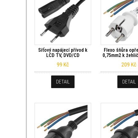
Síťový napájecí přívod k
Flexo šňůra opř
LCD TV, DVD/CD
0,75mm2 k žehlič
99
Kč
209
Kč
DETAIL
DETAIL