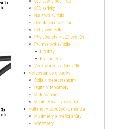
LED světla pod linku
vá 2x
ná
LED zářivky
Nouzová svítidla
Orientační osvětlení
Pohybová čidla
Příslušenství k LED světlům
Průmyslová svítidla
Highbay
Prachotěsy
Venkovní zahradní světla
Meteostanice a budíky
Čidla k meteostanicím
Digitální teploměry
Meteostanice
Monitory kvality ovzduší
Multimetry, zkoušečky, měřidla
 3x
rná
Multimetry a měřící šňůry
Wattmetry