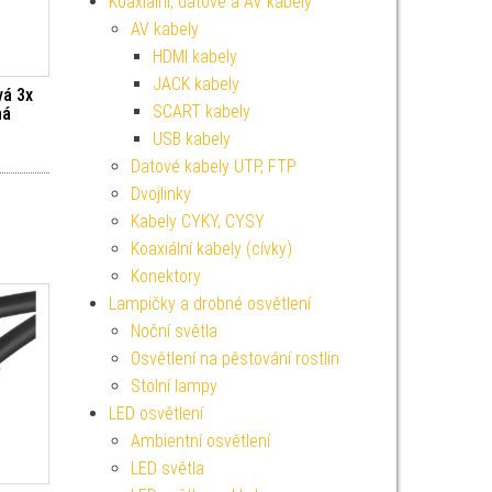
Koaxiální, datové a AV kabely
AV kabely
HDMI kabely
JACK kabely
vá 3x
SCART kabely
ná
USB kabely
Datové kabely UTP, FTP
Dvojlinky
Kabely CYKY, CYSY
Koaxiální kabely (cívky)
Konektory
Lampičky a drobné osvětlení
Noční světla
Osvětlení na pěstování rostlin
Stolní lampy
LED osvětlení
Ambientní osvětlení
LED světla