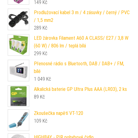
149
Kč
Prodlužovací kabel 3 m / 4 zásuvky / černý / PVC
/ 1,5 mm2
289
Kč
LED žárovka Filament A60 A CLASS/ E27 / 3,8 W
(60 W) / 806 lm / teplá bílá
299
Kč
Přenosné rádio s Bluetooth, DAB / DAB+ / FM,
bílé
1 049
Kč
Alkalická baterie GP Ultra Plus AAA (LR03), 2 ks
89
Kč
Zkoušečka napětí VT-120
109
Kč
HIGHBAY - PIR pohybové čidlo