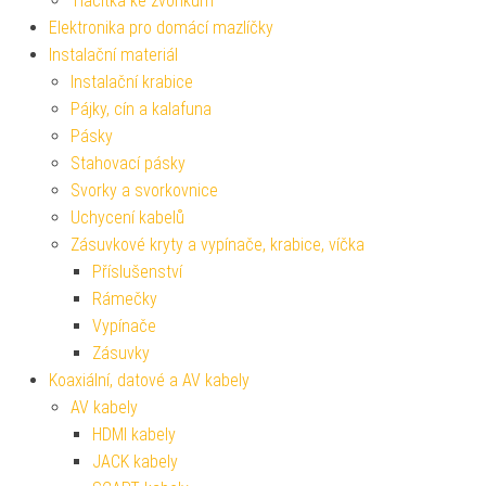
Tlačítka ke zvonkům
Elektronika pro domácí mazlíčky
Instalační materiál
Instalační krabice
Pájky, cín a kalafuna
Pásky
Stahovací pásky
Svorky a svorkovnice
Uchycení kabelů
Zásuvkové kryty a vypínače, krabice, víčka
Příslušenství
Rámečky
Vypínače
Zásuvky
Koaxiální, datové a AV kabely
AV kabely
HDMI kabely
JACK kabely