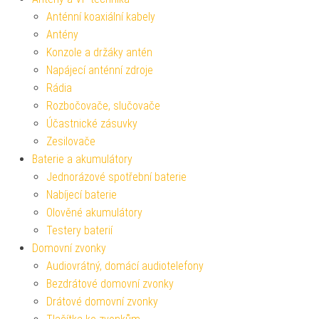
Anténní koaxiální kabely
Antény
Konzole a držáky antén
Napájecí anténní zdroje
Rádia
Rozbočovače, slučovače
Účastnické zásuvky
Zesilovače
Baterie a akumulátory
Jednorázové spotřební baterie
Nabíjecí baterie
Olověné akumulátory
Testery baterií
Domovní zvonky
Audiovrátný, domácí audiotelefony
Bezdrátové domovní zvonky
Drátové domovní zvonky