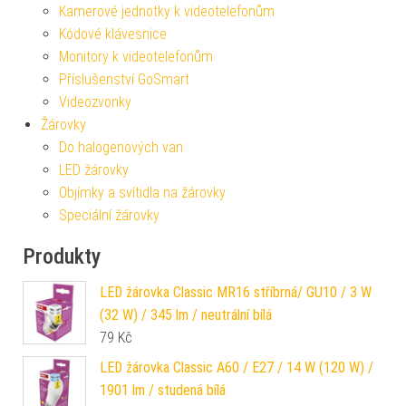
Kamerové jednotky k videotelefonům
Kódové klávesnice
Monitory k videotelefonům
Příslušenství GoSmart
Videozvonky
Žárovky
Do halogenových van
LED žárovky
Objímky a svítidla na žárovky
Speciální žárovky
Produkty
LED žárovka Classic MR16 stříbrná/ GU10 / 3 W
(32 W) / 345 lm / neutrální bílá
79
Kč
LED žárovka Classic A60 / E27 / 14 W (120 W) /
1901 lm / studená bílá