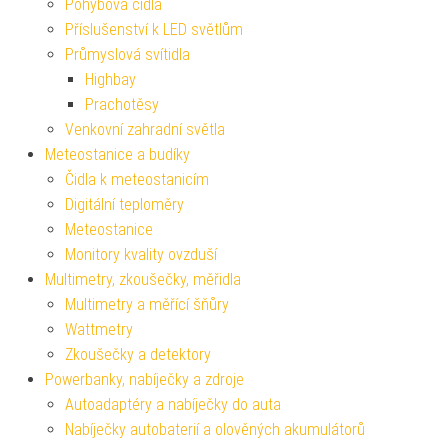
Pohybová čidla
Příslušenství k LED světlům
Průmyslová svítidla
Highbay
Prachotěsy
Venkovní zahradní světla
Meteostanice a budíky
Čidla k meteostanicím
Digitální teploměry
Meteostanice
Monitory kvality ovzduší
Multimetry, zkoušečky, měřidla
Multimetry a měřící šňůry
Wattmetry
Zkoušečky a detektory
Powerbanky, nabíječky a zdroje
Autoadaptéry a nabíječky do auta
Nabíječky autobaterií a olověných akumulátorů