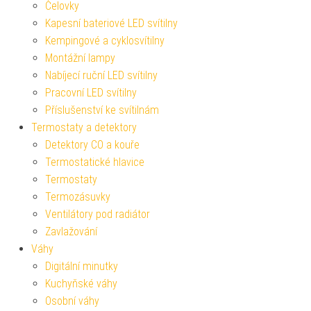
Čelovky
Kapesní bateriové LED svítilny
Kempingové a cyklosvítilny
Montážní lampy
Nabíjecí ruční LED svítilny
Pracovní LED svítilny
Příslušenství ke svítilnám
Termostaty a detektory
Detektory CO a kouře
Termostatické hlavice
Termostaty
Termozásuvky
Ventilátory pod radiátor
Zavlažování
Váhy
Digitální minutky
Kuchyňské váhy
Osobní váhy