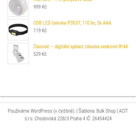
999
Kč
COB LED čelovka P3537, 110 lm, 3x AAA
119
Kč
Časovač – digitální spínací zásuvka venkovní IP44
529
Kč
Používáme WordPress (v češtině).
|
Šablona: Bulk Shop
| ACIT
s.r.o. Chodovská 228/3 Praha 4 IČ: 26454424