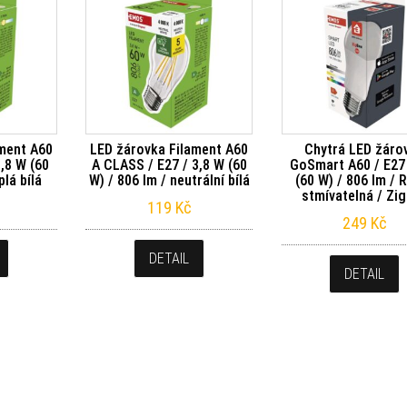
ment A60
LED žárovka Filament A60
Chytrá LED žáro
,8 W (60
A CLASS / E27 / 3,8 W (60
GoSmart A60 / E27 
plá bílá
W) / 806 lm / neutrální bílá
(60 W) / 806 lm / 
stmívatelná / Zi
119
Kč
249
Kč
DETAIL
DETAIL