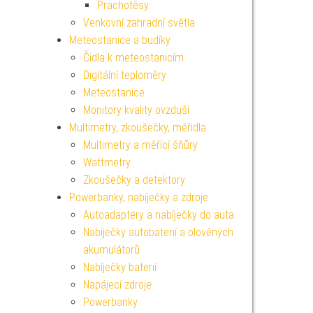
Prachotěsy
Venkovní zahradní světla
Meteostanice a budíky
Čidla k meteostanicím
Digitální teploměry
Meteostanice
Monitory kvality ovzduší
Multimetry, zkoušečky, měřidla
Multimetry a měřící šňůry
Wattmetry
Zkoušečky a detektory
Powerbanky, nabíječky a zdroje
Autoadaptéry a nabíječky do auta
Nabíječky autobaterií a olověných
akumulátorů
Nabíječky baterií
Napájecí zdroje
Powerbanky