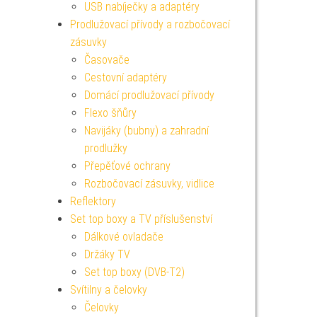
USB nabíječky a adaptéry
Prodlužovací přívody a rozbočovací
zásuvky
Časovače
Cestovní adaptéry
Domácí prodlužovací přívody
Flexo šňůry
Navijáky (bubny) a zahradní
prodlužky
Přepěťové ochrany
Rozbočovací zásuvky, vidlice
Reflektory
Set top boxy a TV příslušenství
Dálkové ovladače
Držáky TV
Set top boxy (DVB-T2)
Svítilny a čelovky
Čelovky