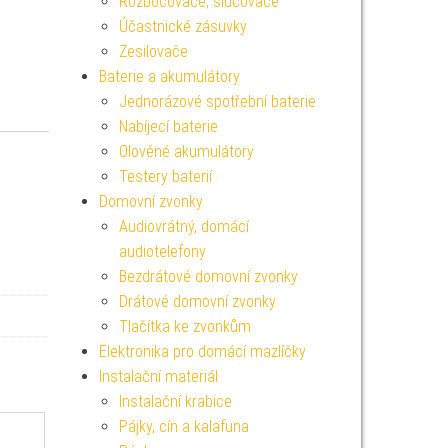
Rozbočovače, slučovače
Účastnické zásuvky
Zesilovače
Baterie a akumulátory
Jednorázové spotřební baterie
Nabíjecí baterie
Olověné akumulátory
Testery baterií
Domovní zvonky
Audiovrátný, domácí
audiotelefony
Bezdrátové domovní zvonky
Drátové domovní zvonky
Tlačítka ke zvonkům
Elektronika pro domácí mazlíčky
Instalační materiál
Instalační krabice
Pájky, cín a kalafuna