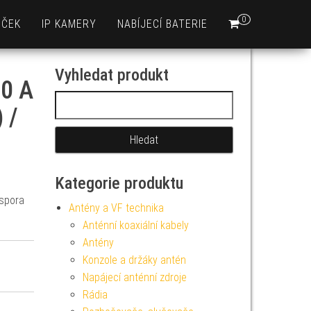
0
EČEK
IP KAMERY
NABÍJECÍ BATERIE
Vyhledat produkt
60 A
Vyhledávání
 /
Kategorie produktu
Úspora
Antény a VF technika
Anténní koaxiální kabely
Antény
Konzole a držáky antén
Napájecí anténní zdroje
Rádia