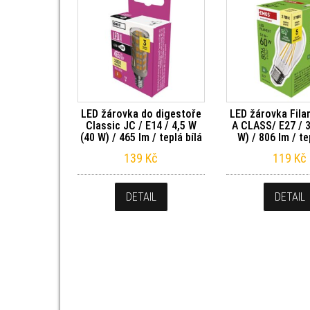
LED žárovka do digestoře
LED žárovka Fila
Classic JC / E14 / 4,5 W
A CLASS/ E27 / 3
(40 W) / 465 lm / teplá bílá
W) / 806 lm / te
139
Kč
119
Kč
DETAIL
DETAIL