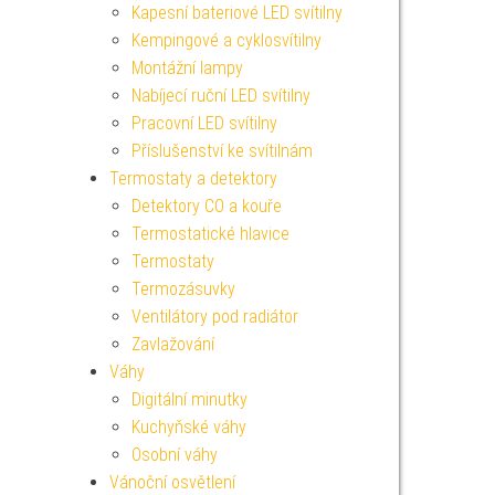
Kapesní bateriové LED svítilny
Kempingové a cyklosvítilny
Montážní lampy
Nabíjecí ruční LED svítilny
Pracovní LED svítilny
Příslušenství ke svítilnám
Termostaty a detektory
Detektory CO a kouře
Termostatické hlavice
Termostaty
Termozásuvky
Ventilátory pod radiátor
Zavlažování
Váhy
Digitální minutky
Kuchyňské váhy
Osobní váhy
Vánoční osvětlení