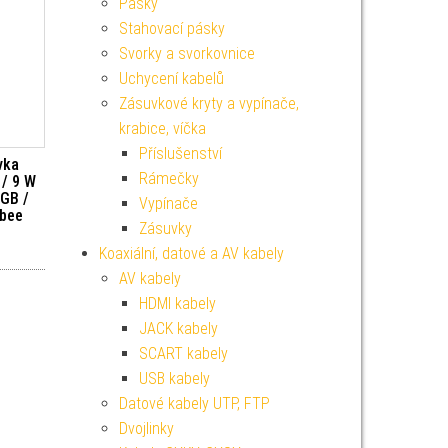
Pásky
Stahovací pásky
Svorky a svorkovnice
Uchycení kabelů
Zásuvkové kryty a vypínače,
krabice, víčka
Příslušenství
vka
Rámečky
/ 9 W
RGB /
Vypínače
gbee
Zásuvky
Koaxiální, datové a AV kabely
AV kabely
HDMI kabely
JACK kabely
SCART kabely
USB kabely
Datové kabely UTP, FTP
Dvojlinky