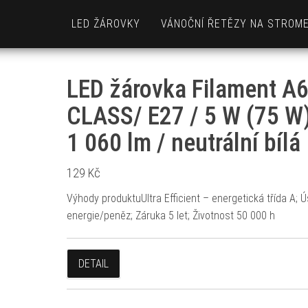
LED ŽÁROVKY
VÁNOČNÍ ŘETĚZY NA STROM
LED žárovka Filament A
CLASS/ E27 / 5 W (75 W)
1 060 lm / neutrální bílá
129
Kč
Výhody produktuUltra Efficient – energetická třída A; 
energie/peněz; Záruka 5 let; Životnost 50 000 h
DETAIL