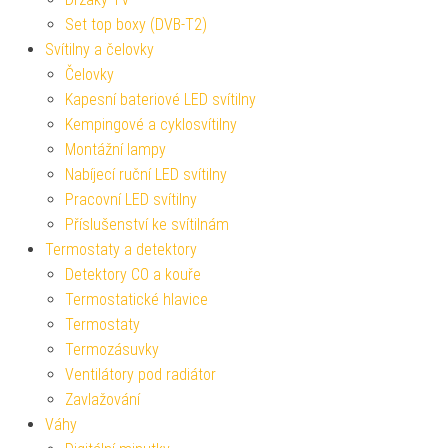
Set top boxy (DVB-T2)
Svítilny a čelovky
Čelovky
Kapesní bateriové LED svítilny
Kempingové a cyklosvítilny
Montážní lampy
Nabíjecí ruční LED svítilny
Pracovní LED svítilny
Příslušenství ke svítilnám
Termostaty a detektory
Detektory CO a kouře
Termostatické hlavice
Termostaty
Termozásuvky
Ventilátory pod radiátor
Zavlažování
Váhy