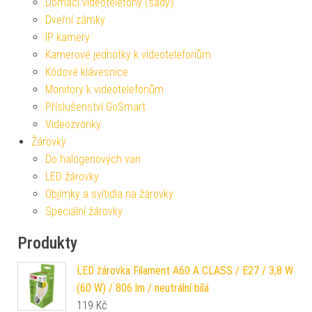
Domácí videotelefony (sady)
Dveřní zámky
IP kamery
Kamerové jednotky k videotelefonům
Kódové klávesnice
Monitory k videotelefonům
Příslušenství GoSmart
Videozvonky
Žárovky
Do halogenových van
LED žárovky
Objímky a svítidla na žárovky
Speciální žárovky
Produkty
LED žárovka Filament A60 A CLASS / E27 / 3,8 W
(60 W) / 806 lm / neutrální bílá
119
Kč