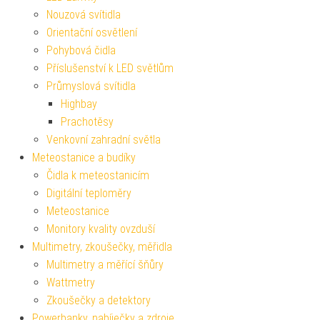
Nouzová svítidla
Orientační osvětlení
Pohybová čidla
Příslušenství k LED světlům
Průmyslová svítidla
Highbay
Prachotěsy
Venkovní zahradní světla
Meteostanice a budíky
Čidla k meteostanicím
Digitální teploměry
Meteostanice
Monitory kvality ovzduší
Multimetry, zkoušečky, měřidla
Multimetry a měřící šňůry
Wattmetry
Zkoušečky a detektory
Powerbanky, nabíječky a zdroje