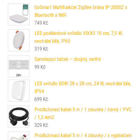
GoSmart Multifunkční ZigBee brána IP-2000Z s
Bluetooth a WiFi
749
Kč
LED podhledové svítidlo VIXXO 10 cm, 7,5 W,
neutrální bílá, IP65
319
Kč
Samolepicí háček – dvojitý, vnitřní
99
Kč
LED svítidlo DORI 28 x 28 cm, 24 W, neutrální bílá,
IP54
699
Kč
Prodlužovací kabel 5 m / 1 zásuvka / černý / PVC
/ 1,5 mm2
329
Kč
Prodlužovací kabel 5 m / 4 zásuvky / s vypínačem