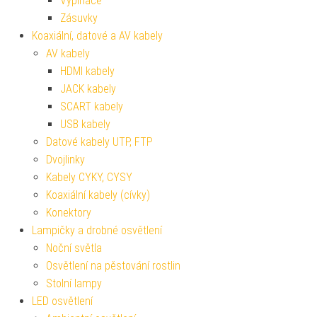
Vypínače
Zásuvky
Koaxiální, datové a AV kabely
AV kabely
HDMI kabely
JACK kabely
SCART kabely
USB kabely
Datové kabely UTP, FTP
Dvojlinky
Kabely CYKY, CYSY
Koaxiální kabely (cívky)
Konektory
Lampičky a drobné osvětlení
Noční světla
Osvětlení na pěstování rostlin
Stolní lampy
LED osvětlení