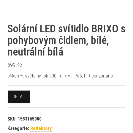
Solární LED svítidlo BRIXO s
pohybovým čidlem, bílé,
neutrální bílá
699
Kč
příkon –, světelný tok 900 lm, krytí IP65, PIR senzor ano
DETAIL
SKU:
1553165000
Kategorie:
Reflektory