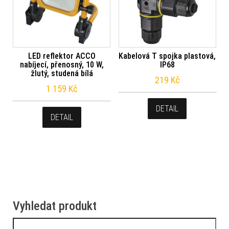
LED reflektor ACCO
Kabelová T spojka plastová,
nabíjecí, přenosný, 10 W,
IP68
žlutý, studená bílá
219
Kč
1 159
Kč
DETAIL
DETAIL
Vyhledat produkt
Vyhledávání