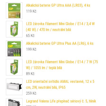
Alkalická baterie GP Ultra AAA (LR03), 4 ks
119
Kč
LED žárovka Filament Mini Globe / E14 / 3,4 W
(40 W) / 470 lm / neutrální bílá
65
Kč
Alkalická baterie GP Ultra Plus AA (LR6), 6 ks
199
Kč
LED žárovka Filament Mini Globe / E14 / 7 W (75
W) / 1055 lm / teplá bílá
89
Kč
LED orientační svítidlo AMAL vestavné, 12 x 5
cm, 2W, neutrální bílá, IP65
259
Kč
Legrand Valena Life přepínač sériový č. 5, hliník