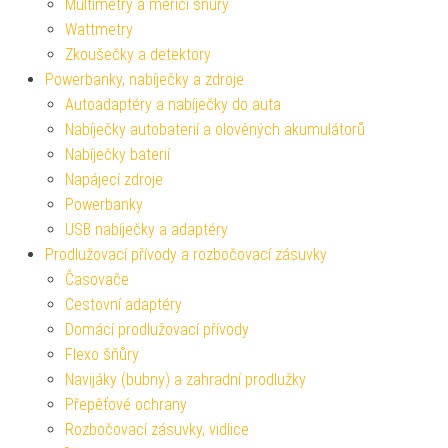
Multimetry a měřící šňůry
Wattmetry
Zkoušečky a detektory
Powerbanky, nabíječky a zdroje
Autoadaptéry a nabíječky do auta
Nabíječky autobaterií a olověných akumulátorů
Nabíječky baterií
Napájecí zdroje
Powerbanky
USB nabíječky a adaptéry
Prodlužovací přívody a rozbočovací zásuvky
Časovače
Cestovní adaptéry
Domácí prodlužovací přívody
Flexo šňůry
Navijáky (bubny) a zahradní prodlužky
Přepěťové ochrany
Rozbočovací zásuvky, vidlice