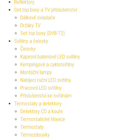
Reflektory
Set top boxy a TV příslušenství
Dálkové ovladače
Držáky TV
Set top boxy (DVB-T2)
Svítilny a čelovky
Čelovky
Kapesní bateriové LED svítilny
Kempingové a cyklosvítilny
Montážní lampy
Nabíjecí ruční LED svítilny
Pracovní LED svítilny
Příslušenství ke svítilnám
Termostaty a detektory
Detektory CO a kouře
Termostatické hlavice
Termostaty
Termozásuvky