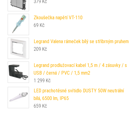
379
Kč
Zkoušečka napětí VT-110
69
Kč
Legrand Valena rámeček bílý se stříbrným pruhem
209
Kč
Legrand prodlužovací kabel 1,5 m / 4 zásuvky / s
USB / černá / PVC / 1,5 mm2
1 299
Kč
LED prachotěsné svítidlo DUSTY 50W neutrální
bílá, 6500 lm, IP65
659
Kč