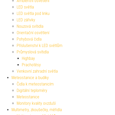
Ambientní osvětlení
LED světla
LED světla pod linku
LED zářivky
Nouzová svítidla
Orientační osvětlení
Pohybová čidla
Příslušenství k LED světlům
Průmyslová svítidla
Highbay
Prachotěsy
Venkovní zahradní světla
Meteostanice a budíky
Čidla k meteostanicím
Digitální teploměry
Meteostanice
Monitory kvality ovzduší
Multimetry, zkoušečky, měřidla