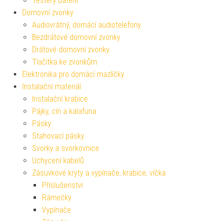
Testery baterií
Domovní zvonky
Audiovrátný, domácí audiotelefony
Bezdrátové domovní zvonky
Drátové domovní zvonky
Tlačítka ke zvonkům
Elektronika pro domácí mazlíčky
Instalační materiál
Instalační krabice
Pájky, cín a kalafuna
Pásky
Stahovací pásky
Svorky a svorkovnice
Uchycení kabelů
Zásuvkové kryty a vypínače, krabice, víčka
Příslušenství
Rámečky
Vypínače