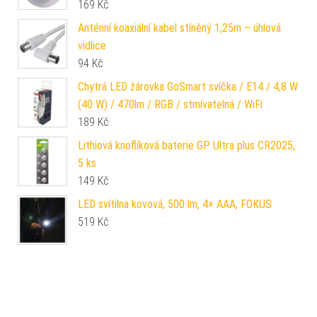
169
Kč
Anténní koaxiální kabel stíněný 1,25m – úhlová
vidlice
94
Kč
Chytrá LED žárovka GoSmart svíčka / E14 / 4,8 W
(40 W) / 470lm / RGB / stmívatelná / WiFi
189
Kč
Lithiová knoflíková baterie GP Ultra plus CR2025,
5 ks
149
Kč
LED svítilna kovová, 500 lm, 4× AAA, FOKUS
519
Kč