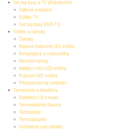
Set top boxy a TV příslušenství
Dálkové ovladače
Držáky TV
Set top boxy (DVB-T2)
Svítilny a čelovky
Čelovky
Kapesní bateriové LED svítilny
Kempingové a cyklosvítilny
Montážní lampy
Nabíjecí ruční LED svítilny
Pracovní LED svítilny
Příslušenství ke svítilnám
Termostaty a detektory
Detektory CO a kouře
Termostatické hlavice
Termostaty
Termozásuvky
Ventilátory pod radiátor