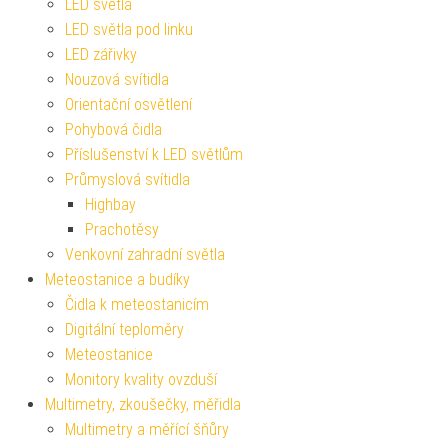
LED světla
LED světla pod linku
LED zářivky
Nouzová svítidla
Orientační osvětlení
Pohybová čidla
Příslušenství k LED světlům
Průmyslová svítidla
Highbay
Prachotěsy
Venkovní zahradní světla
Meteostanice a budíky
Čidla k meteostanicím
Digitální teploměry
Meteostanice
Monitory kvality ovzduší
Multimetry, zkoušečky, měřidla
Multimetry a měřící šňůry