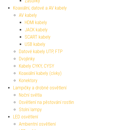
Zásuvky
Koaxiální, datové a AV kabely
AV kabely
HDMI kabely
JACK kabely
SCART kabely
USB kabely
Datové kabely UTP, FTP
Dvojlinky
Kabely CYKY, CYSY
Koaxiální kabely (cívky)
Konektory
Lampičky a drobné osvětlení
Noční světla
Osvětlení na pěstování rostlin
Stolní lampy
LED osvětlení
Ambientní osvětlení