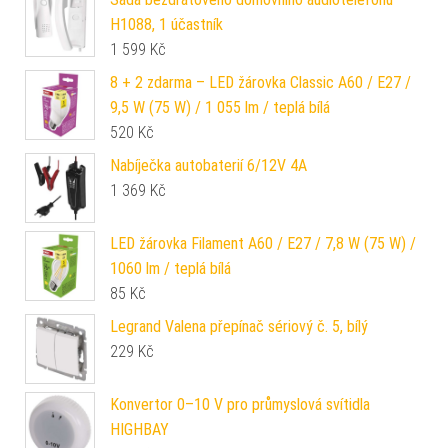
H1088, 1 účastník
1 599
Kč
8 + 2 zdarma – LED žárovka Classic A60 / E27 /
9,5 W (75 W) / 1 055 lm / teplá bílá
520
Kč
Nabíječka autobaterií 6/12V 4A
1 369
Kč
LED žárovka Filament A60 / E27 / 7,8 W (75 W) /
1060 lm / teplá bílá
85
Kč
Legrand Valena přepínač sériový č. 5, bílý
229
Kč
Konvertor 0–10 V pro průmyslová svítidla
HIGHBAY