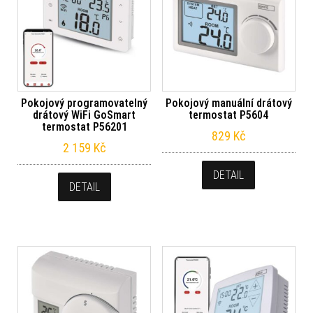
Pokojový programovatelný
Pokojový manuální drátový
drátový WiFi GoSmart
termostat P5604
termostat P56201
829
Kč
2 159
Kč
DETAIL
DETAIL