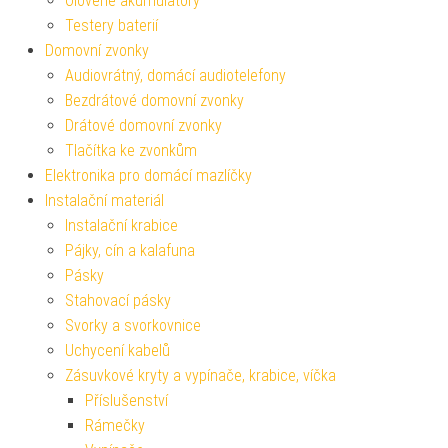
Olověné akumulátory
Testery baterií
Domovní zvonky
Audiovrátný, domácí audiotelefony
Bezdrátové domovní zvonky
Drátové domovní zvonky
Tlačítka ke zvonkům
Elektronika pro domácí mazlíčky
Instalační materiál
Instalační krabice
Pájky, cín a kalafuna
Pásky
Stahovací pásky
Svorky a svorkovnice
Uchycení kabelů
Zásuvkové kryty a vypínače, krabice, víčka
Příslušenství
Rámečky