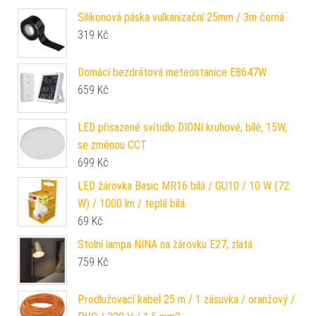
Silikonová páska vulkanizační 25mm / 3m černá
319
Kč
Domácí bezdrátová meteostanice E8647W
659
Kč
LED přisazené svítidlo DIONI kruhové, bílé, 15W,
se změnou CCT
699
Kč
LED žárovka Basic MR16 bílá / GU10 / 10 W (72
W) / 1000 lm / teplá bílá
69
Kč
Stolní lampa NINA na žárovku E27, zlatá
759
Kč
Prodlužovací kabel 25 m / 1 zásuvka / oranžový /