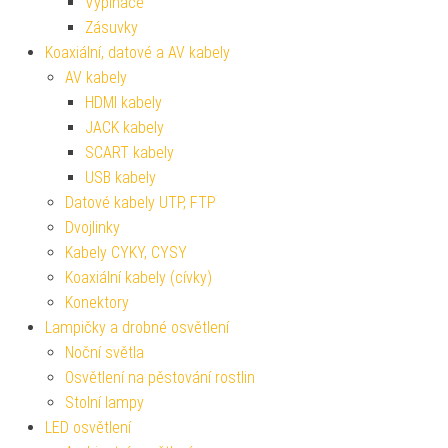
Vypínače
Zásuvky
Koaxiální, datové a AV kabely
AV kabely
HDMI kabely
JACK kabely
SCART kabely
USB kabely
Datové kabely UTP, FTP
Dvojlinky
Kabely CYKY, CYSY
Koaxiální kabely (cívky)
Konektory
Lampičky a drobné osvětlení
Noční světla
Osvětlení na pěstování rostlin
Stolní lampy
LED osvětlení