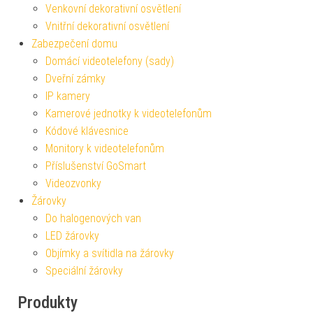
Venkovní dekorativní osvětlení
Vnitřní dekorativní osvětlení
Zabezpečení domu
Domácí videotelefony (sady)
Dveřní zámky
IP kamery
Kamerové jednotky k videotelefonům
Kódové klávesnice
Monitory k videotelefonům
Příslušenství GoSmart
Videozvonky
Žárovky
Do halogenových van
LED žárovky
Objímky a svítidla na žárovky
Speciální žárovky
Produkty