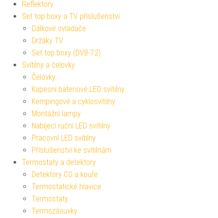
Reflektory
Set top boxy a TV příslušenství
Dálkové ovladače
Držáky TV
Set top boxy (DVB-T2)
Svítilny a čelovky
Čelovky
Kapesní bateriové LED svítilny
Kempingové a cyklosvítilny
Montážní lampy
Nabíjecí ruční LED svítilny
Pracovní LED svítilny
Příslušenství ke svítilnám
Termostaty a detektory
Detektory CO a kouře
Termostatické hlavice
Termostaty
Termozásuvky