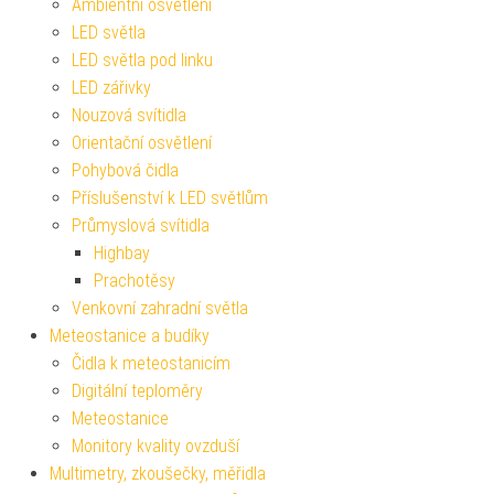
Ambientní osvětlení
LED světla
LED světla pod linku
LED zářivky
Nouzová svítidla
Orientační osvětlení
Pohybová čidla
Příslušenství k LED světlům
Průmyslová svítidla
Highbay
Prachotěsy
Venkovní zahradní světla
Meteostanice a budíky
Čidla k meteostanicím
Digitální teploměry
Meteostanice
Monitory kvality ovzduší
Multimetry, zkoušečky, měřidla