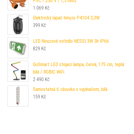
PVC / 230 V / 1,5 mm2
1 069
Kč
Elektrický lapač hmyzu P4104 3,3W
399
Kč
LED Nouzové svítidlo NESSI 3W 3h IP66
829
Kč
GoSmart LED stojací lampa, černá, 175 cm, teplá
bílá / RGBIC WiFi
2 490
Kč
Samostatná 6 zásuvka s vypínačem, bílá
159
Kč