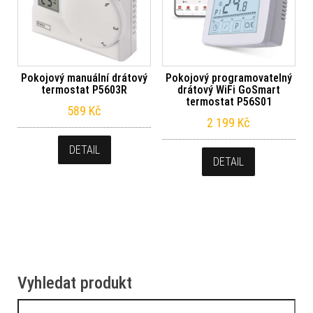
Pokojový manuální drátový
Pokojový programovatelný
termostat P5603R
drátový WiFi GoSmart
termostat P56S01
589
Kč
2 199
Kč
DETAIL
DETAIL
Vyhledat produkt
Vyhledávání