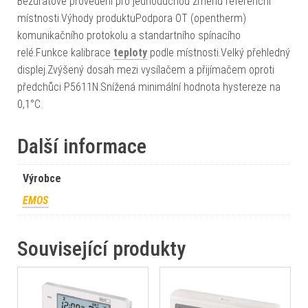
Bezdrátové provedení pro jednoduchou změnu referenční
místnosti.Výhody produktuPodpora OT (opentherm)
komunikačního protokolu a standartního spínacího
relé.Funkce kalibrace
teploty
podle místnosti.Velký přehledný
displej.Zvýšený dosah mezi vysílačem a přijímačem oproti
předchůci P5611N.Snížená minimální hodnota hystereze na
0,1°C.
Další informace
Výrobce
EMOS
Související produkty