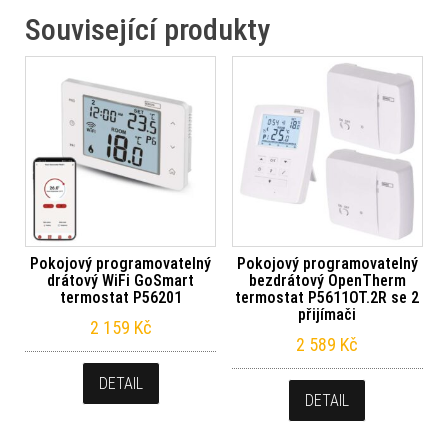
Související produkty
Pokojový programovatelný
Pokojový programovatelný
drátový WiFi GoSmart
bezdrátový OpenTherm
termostat P56201
termostat P5611OT.2R se 2
přijímači
2 159
Kč
2 589
Kč
DETAIL
DETAIL