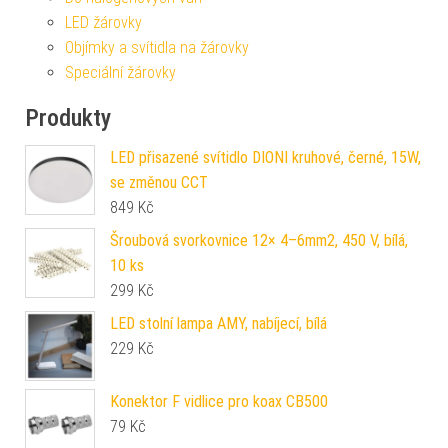
LED žárovky
Objímky a svítidla na žárovky
Speciální žárovky
Produkty
LED přisazené svítidlo DIONI kruhové, černé, 15W,
se změnou CCT
849
Kč
Šroubová svorkovnice 12× 4–6mm2, 450 V, bílá,
10 ks
299
Kč
LED stolní lampa AMY, nabíjecí, bílá
229
Kč
Konektor F vidlice pro koax CB500
79
Kč