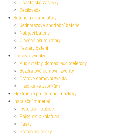
Účastnické zásuvky
Zesilovače
Baterie a akumulátory
Jednorázové spotřební baterie
Nabíjecí baterie
Olověné akumulátory
Testery baterií
Domovní zvonky
Audiovrátný, domácí audiotelefony
Bezdrátové domovní zvonky
Drátové domovní zvonky
Tlačítka ke zvonkům
Elektronika pro domácí mazlíčky
Instalační materiál
Instalační krabice
Pájky, cín a kalafuna
Pásky
Stahovací pásky