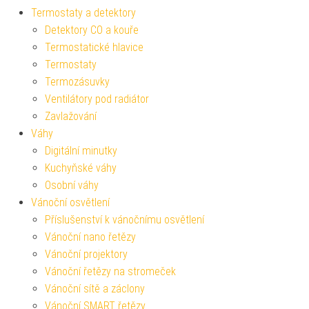
Termostaty a detektory
Detektory CO a kouře
Termostatické hlavice
Termostaty
Termozásuvky
Ventilátory pod radiátor
Zavlažování
Váhy
Digitální minutky
Kuchyňské váhy
Osobní váhy
Vánoční osvětlení
Příslušenství k vánočnímu osvětlení
Vánoční nano řetězy
Vánoční projektory
Vánoční řetězy na stromeček
Vánoční sítě a záclony
Vánoční SMART řetězy