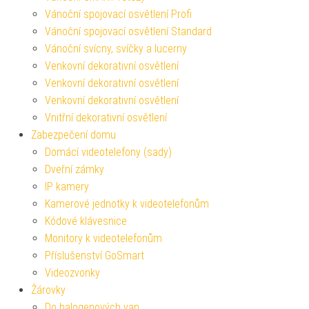
Vánoční spojovací osvětlení Profi
Vánoční spojovací osvětlení Standard
Vánoční svícny, svíčky a lucerny
Venkovní dekorativní osvětlení
Venkovní dekorativní osvětlení
Venkovní dekorativní osvětlení
Vnitřní dekorativní osvětlení
Zabezpečení domu
Domácí videotelefony (sady)
Dveřní zámky
IP kamery
Kamerové jednotky k videotelefonům
Kódové klávesnice
Monitory k videotelefonům
Příslušenství GoSmart
Videozvonky
Žárovky
Do halogenových van