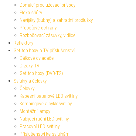
Domácí prodlužovací přívody
Flexo šňůry
Navijáky (bubny) a zahradní prodlužky
Přepěťové ochrany
Rozbočovací zásuvky, vidlice
Reflektory
Set top boxy a TV příslušenství
Dálkové ovladače
Držáky TV
Set top boxy (DVB-T2)
Svítilny a čelovky
Čelovky
Kapesní bateriové LED svítilny
Kempingové a cyklosvítilny
Montážní lampy
Nabíjecí ruční LED svítilny
Pracovní LED svítilny
Příslušenství ke svítilnám