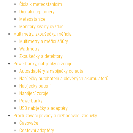
Čidla k meteostanicím
Digitální teploměry
Meteostanice
Monitory kvality ovzduší
Multimetry, zkoušečky, měřidla
Multimetry a měřící šňůry
Wattmetry
Zkoušečky a detektory
Powerbanky, nabíječky a zdroje
Autoadaptéry a nabíječky do auta
Nabíječky autobaterií a olověných akumulátorů
Nabíječky baterií
Napájecí zdroje
Powerbanky
USB nabíječky a adaptéry
Prodlužovací přívody a rozbočovací zásuvky
Časovače
Cestovní adaptéry