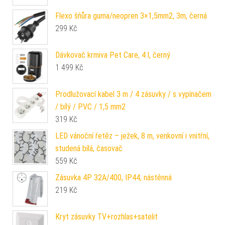
Flexo šňůra guma/neopren 3×1,5mm2, 3m, černá
299
Kč
Dávkovač krmiva Pet Care, 4 l, černý
1 499
Kč
Prodlužovací kabel 3 m / 4 zásuvky / s vypínačem
/ bílý / PVC / 1,5 mm2
319
Kč
LED vánoční řetěz – ježek, 8 m, venkovní i vnitřní,
studená bílá, časovač
559
Kč
Zásuvka 4P 32A/400, IP44, nástěnná
219
Kč
Kryt zásuvky TV+rozhlas+satelit