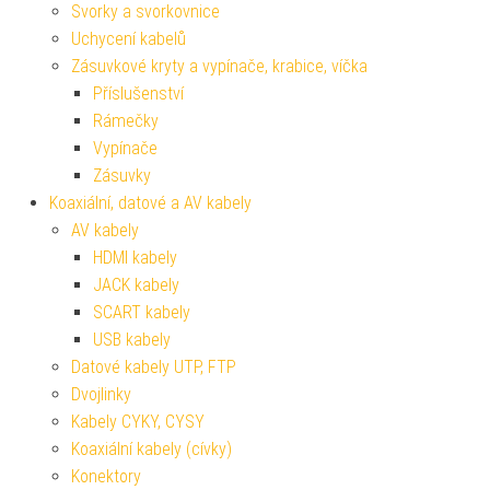
Svorky a svorkovnice
Uchycení kabelů
Zásuvkové kryty a vypínače, krabice, víčka
Příslušenství
Rámečky
Vypínače
Zásuvky
Koaxiální, datové a AV kabely
AV kabely
HDMI kabely
JACK kabely
SCART kabely
USB kabely
Datové kabely UTP, FTP
Dvojlinky
Kabely CYKY, CYSY
Koaxiální kabely (cívky)
Konektory