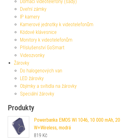
Domácí videotelefony (sady)
Dveřní zámky
IP kamery
Kamerové jednotky k videotelefonům
Kódové klávesnice
Monitory k videotelefonům
Příslušenství GoSmart
Videozvonky
Žárovky
Do halogenových van
LED žárovky
Objímky a svítidla na žárovky
Speciální žárovky
Produkty
Powerbanka EMOS WI 1046, 10 000 mAh, 20
W+Wireless, modrá
819
Kč