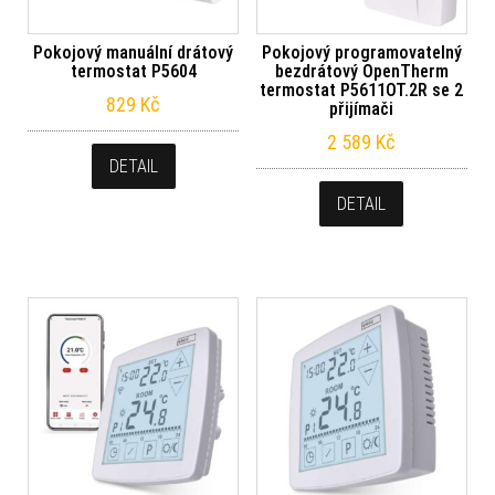
Pokojový manuální drátový
Pokojový programovatelný
termostat P5604
bezdrátový OpenTherm
termostat P5611OT.2R se 2
829
Kč
přijímači
2 589
Kč
DETAIL
DETAIL