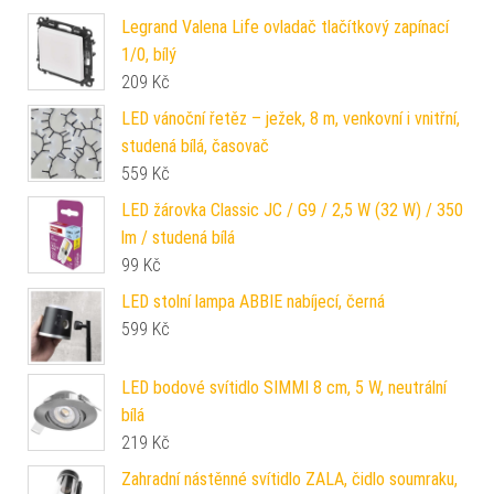
Legrand Valena Life ovladač tlačítkový zapínací
1/0, bílý
209
Kč
LED vánoční řetěz – ježek, 8 m, venkovní i vnitřní,
studená bílá, časovač
559
Kč
LED žárovka Classic JC / G9 / 2,5 W (32 W) / 350
lm / studená bílá
99
Kč
LED stolní lampa ABBIE nabíjecí, černá
599
Kč
LED bodové svítidlo SIMMI 8 cm, 5 W, neutrální
bílá
219
Kč
Zahradní nástěnné svítidlo ZALA, čidlo soumraku,