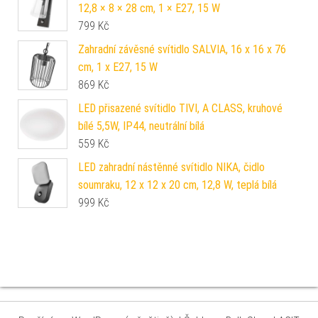
12,8 × 8 × 28 cm, 1 × E27, 15 W
799
Kč
Zahradní závěsné svítidlo SALVIA, 16 x 16 x 76
cm, 1 x E27, 15 W
869
Kč
LED přisazené svítidlo TIVI, A CLASS, kruhové
bílé 5,5W, IP44, neutrální bílá
559
Kč
LED zahradní nástěnné svítidlo NIKA, čidlo
soumraku, 12 x 12 x 20 cm, 12,8 W, teplá bílá
999
Kč