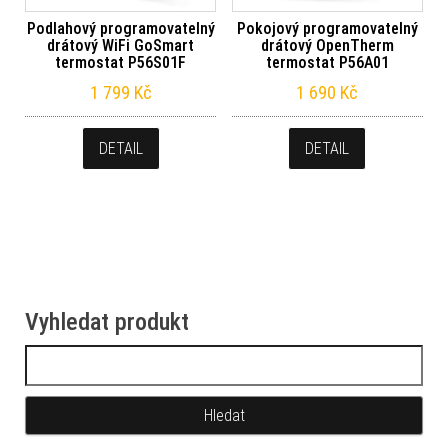
Podlahový programovatelný
Pokojový programovatelný
drátový WiFi GoSmart
drátový OpenTherm
termostat P56S01F
termostat P56A01
1 799
Kč
1 690
Kč
DETAIL
DETAIL
Vyhledat produkt
Vyhledávání