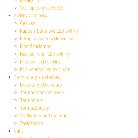
Držáky TV
Set top boxy (DVB-T2)
Svítilny a čelovky
Čelovky
Kapesní bateriové LED svítilny
Kempingové a cyklosvítilny
Montážní lampy
Nabíjecí ruční LED svítilny
Pracovní LED svítilny
Příslušenství ke svítilnám
Termostaty a detektory
Detektory CO a kouře
Termostatické hlavice
Termostaty
Termozásuvky
Ventilátory pod radiátor
Zavlažování
Váhy