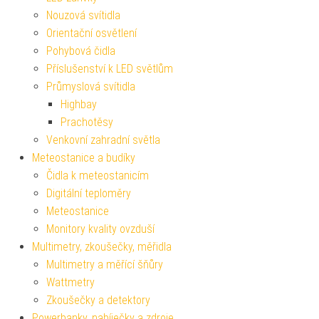
Nouzová svítidla
Orientační osvětlení
Pohybová čidla
Příslušenství k LED světlům
Průmyslová svítidla
Highbay
Prachotěsy
Venkovní zahradní světla
Meteostanice a budíky
Čidla k meteostanicím
Digitální teploměry
Meteostanice
Monitory kvality ovzduší
Multimetry, zkoušečky, měřidla
Multimetry a měřící šňůry
Wattmetry
Zkoušečky a detektory
Powerbanky, nabíječky a zdroje