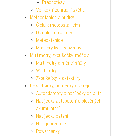
Prachotěsy
Venkovní zahradní světla
Meteostanice a budíky
Čidla k meteostanicím
Digitální teploměry
Meteostanice
Monitory kvality ovzduší
Multimetry, zkoušečky, měřidla
Multimetry a měřící šňůry
Wattmetry
Zkoušečky a detektory
Powerbanky, nabíječky a zdroje
Autoadaptéry a nabíječky do auta
Nabíječky autobaterií a olověných
akumulátorů
Nabíječky baterií
Napájecí zdroje
Powerbanky