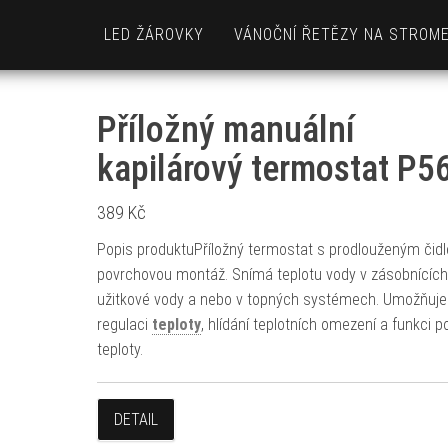
LED ŽÁROVKY
VÁNOČNÍ ŘETĚZY NA STROM
Příložný manuální
kapilárový termostat P5
389
Kč
Popis produktuPříložný termostat s prodlouženým čid
povrchovou montáž. Snímá teplotu vody v zásobnících
užitkové vody a nebo v topných systémech. Umožňuje
regulaci
teploty
, hlídání teplotních omezení a funkci p
teploty.
DETAIL