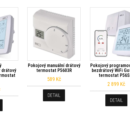
ý
Pokojový manuální drátový
Pokojový programov
 drátový
termostat P5603R
bezdrátový WiFi G
ermostat
termostat P56S
589
Kč
2 899
Kč
č
DETAIL
DETAIL