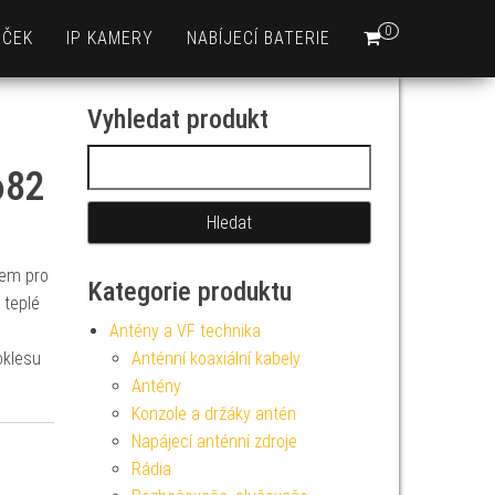
0
EČEK
IP KAMERY
NABÍJECÍ BATERIE
Vyhledat produkt
Vyhledávání
682
lem pro
Kategorie produktu
 teplé
Antény a VF technika
oklesu
Anténní koaxiální kabely
Antény
Konzole a držáky antén
Napájecí anténní zdroje
Rádia