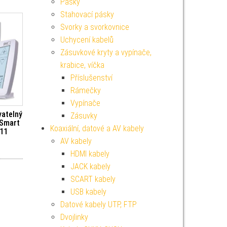
Pásky
Stahovací pásky
Svorky a svorkovnice
Uchycení kabelů
Zásuvkové kryty a vypínače,
krabice, víčka
Příslušenství
Rámečky
Vypínače
atelný
Zásuvky
oSmart
Koaxiální, datové a AV kabely
11
AV kabely
HDMI kabely
JACK kabely
SCART kabely
USB kabely
Datové kabely UTP, FTP
Dvojlinky