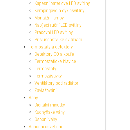
Kapesní bateriové LED svítilny
Kempingové a cyklosvítilny
Montážní lampy
Nabíjecí ruční LED svítilny
Pracovní LED svítilny
Příslušenství ke svítilnám
Termostaty a detektory
Detektory CO a kouře
Termostatické hlavice
Termostaty
Termozásuvky
Ventilátory pod radiátor
Zavlažování
Váhy
Digitální minutky
Kuchyňské váhy
Osobní váhy
Vánoční osvětlení