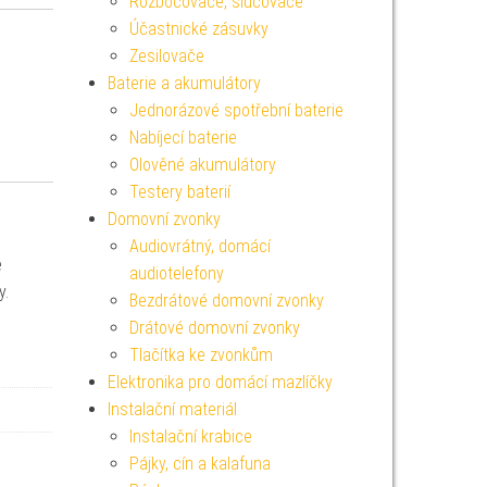
Rozbočovače, slučovače
Účastnické zásuvky
Zesilovače
Baterie a akumulátory
Jednorázové spotřební baterie
Nabíjecí baterie
Olověné akumulátory
Testery baterií
Domovní zvonky
Audiovrátný, domácí
é
audiotelefony
y.
Bezdrátové domovní zvonky
Drátové domovní zvonky
Tlačítka ke zvonkům
Elektronika pro domácí mazlíčky
Instalační materiál
Instalační krabice
Pájky, cín a kalafuna