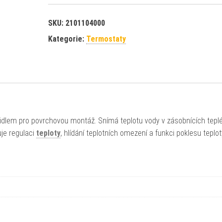
SKU:
2101104000
Kategorie:
Termostaty
idlem pro povrchovou montáž. Snímá teplotu vody v zásobnících tepl
je regulaci
teploty
, hlídání teplotních omezení a funkci poklesu teplot