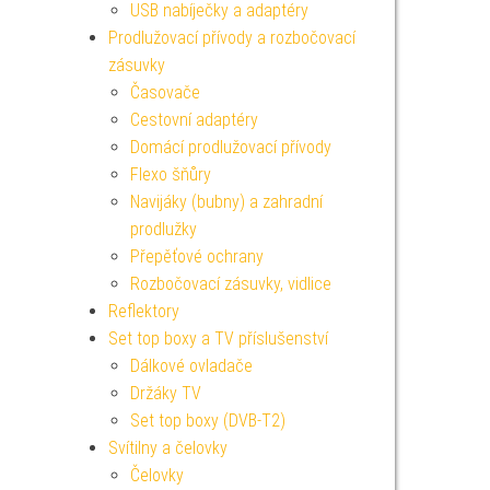
USB nabíječky a adaptéry
Prodlužovací přívody a rozbočovací
zásuvky
Časovače
Cestovní adaptéry
Domácí prodlužovací přívody
Flexo šňůry
Navijáky (bubny) a zahradní
prodlužky
Přepěťové ochrany
Rozbočovací zásuvky, vidlice
Reflektory
Set top boxy a TV příslušenství
Dálkové ovladače
Držáky TV
Set top boxy (DVB-T2)
Svítilny a čelovky
Čelovky