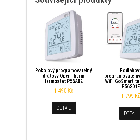
Pokojový programovatelný
Podlahov
drátový OpenTherm
programovatelný
termostat P56A02
WiFi GoSmart t
P56S01F
1 490
Kč
1 799
K
DETAIL
DETAIL