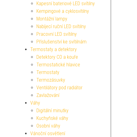
Kapesní bateriové LED svítilny
Kempingové a cyklosvítilny
Montážní lampy
Nabíjecí ruční LED svítilny
Pracovní LED svítilny
Příslušenství ke svítilnám
Termostaty a detektory
Detektory CO a kouře
Termostatické hlavice
Termostaty
Termozásuvky
Ventilátory pod radiátor
Zavlažování
Váhy
Digitální minutky
Kuchyňské váhy
Osobní váhy
Vánoční osvětlení