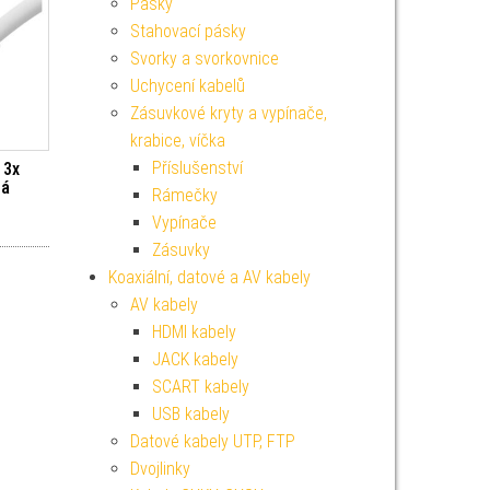
Pásky
Stahovací pásky
Svorky a svorkovnice
Uchycení kabelů
Zásuvkové kryty a vypínače,
krabice, víčka
Příslušenství
 3x
lá
Rámečky
Vypínače
Zásuvky
Koaxiální, datové a AV kabely
AV kabely
HDMI kabely
JACK kabely
SCART kabely
USB kabely
Datové kabely UTP, FTP
Dvojlinky