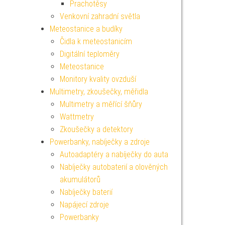
Prachotěsy
Venkovní zahradní světla
Meteostanice a budíky
Čidla k meteostanicím
Digitální teploměry
Meteostanice
Monitory kvality ovzduší
Multimetry, zkoušečky, měřidla
Multimetry a měřící šňůry
Wattmetry
Zkoušečky a detektory
Powerbanky, nabíječky a zdroje
Autoadaptéry a nabíječky do auta
Nabíječky autobaterií a olověných
akumulátorů
Nabíječky baterií
Napájecí zdroje
Powerbanky