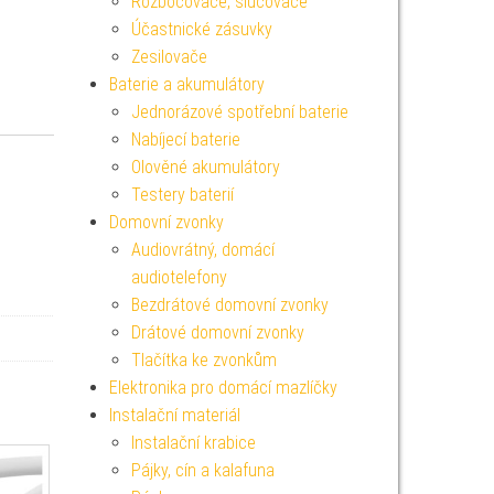
Rozbočovače, slučovače
Účastnické zásuvky
Zesilovače
Baterie a akumulátory
Jednorázové spotřební baterie
Nabíjecí baterie
Olověné akumulátory
Testery baterií
Domovní zvonky
Audiovrátný, domácí
audiotelefony
Bezdrátové domovní zvonky
Drátové domovní zvonky
Tlačítka ke zvonkům
Elektronika pro domácí mazlíčky
Instalační materiál
Instalační krabice
Pájky, cín a kalafuna