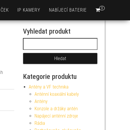
0
EČEK
IP KAMERY
NABÍJECÍ BATERIE
Vyhledat produkt
Vyhledávání
ch
Kategorie produktu
Antény a VF technika
Anténní koaxiální kabely
Antény
Konzole a držáky antén
Napájecí anténní zdroje
Rádia