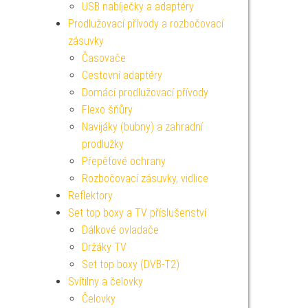
USB nabíječky a adaptéry
Prodlužovací přívody a rozbočovací
zásuvky
Časovače
Cestovní adaptéry
Domácí prodlužovací přívody
Flexo šňůry
Navijáky (bubny) a zahradní
prodlužky
Přepěťové ochrany
Rozbočovací zásuvky, vidlice
Reflektory
Set top boxy a TV příslušenství
Dálkové ovladače
Držáky TV
Set top boxy (DVB-T2)
Svítilny a čelovky
Čelovky