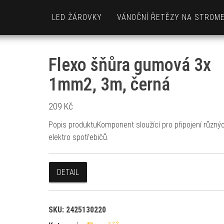
LED ŽÁROVKY
VÁNOČNÍ ŘETĚZY NA STROM
Flexo šňůra gumová 3x
1mm2, 3m, černá
209
Kč
Popis produktuKomponent sloužící pro připojení různý
elektro spotřebičů.
DETAIL
SKU:
2425130220