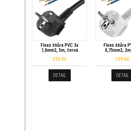
Flexo šňůra PVC 3x
Flexo šňůra P
1,0mm2, 5m, černá
0,75mm2, 2m,
259
Kč
109
Kč
DETAIL
DETAIL