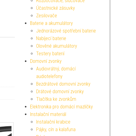
Rozbočovače, slučovače
Účastnické zásuvky
Zesilovače
Baterie a akumulátory
Jednorázové spotřební baterie
Nabíjecí baterie
Olověné akumulátory
Testery baterií
Domovní zvonky
Audiovrátný, domácí
audiotelefony
Bezdrátové domovní zvonky
Drátové domovní zvonky
Tlačítka ke zvonkům
Elektronika pro domácí mazlíčky
Instalační materiál
Instalační krabice
Pájky, cín a kalafuna