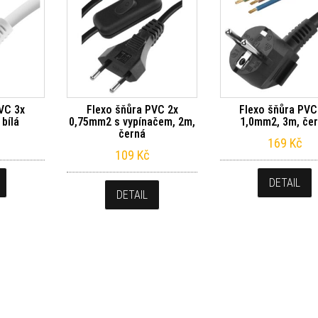
VC 3x
Flexo šňůra PVC 2x
Flexo šňůra PVC
bílá
0,75mm2 s vypínačem, 2m,
1,0mm2, 3m, če
černá
169
Kč
109
Kč
DETAIL
DETAIL