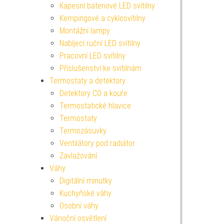
Kapesní bateriové LED svítilny
Kempingové a cyklosvítilny
Montážní lampy
Nabíjecí ruční LED svítilny
Pracovní LED svítilny
Příslušenství ke svítilnám
Termostaty a detektory
Detektory CO a kouře
Termostatické hlavice
Termostaty
Termozásuvky
Ventilátory pod radiátor
Zavlažování
Váhy
Digitální minutky
Kuchyňské váhy
Osobní váhy
Vánoční osvětlení