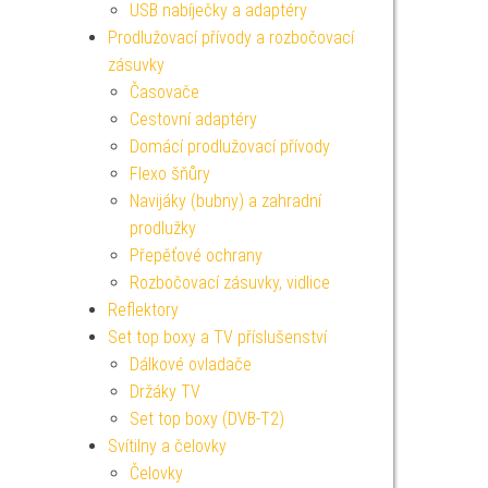
USB nabíječky a adaptéry
Prodlužovací přívody a rozbočovací
zásuvky
Časovače
Cestovní adaptéry
Domácí prodlužovací přívody
Flexo šňůry
Navijáky (bubny) a zahradní
prodlužky
Přepěťové ochrany
Rozbočovací zásuvky, vidlice
Reflektory
Set top boxy a TV příslušenství
Dálkové ovladače
Držáky TV
Set top boxy (DVB-T2)
Svítilny a čelovky
Čelovky