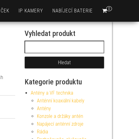
0
EČEK
IP KAMERY
NABÍJECÍ BATERIE
Vyhledat produkt
Vyhledávání
ch
Kategorie produktu
Antény a VF technika
Anténní koaxiální kabely
Antény
Konzole a držáky antén
Napájecí anténní zdroje
Rádia