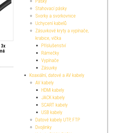
Pásky
Stahovací pásky
Svorky a svorkovnice
Uchycení kabelů
Zásuvkové kryty a vypínače,
krabice, víčka
Příslušenství
 3x
rná
Rámečky
Vypínače
Zásuvky
Koaxiální, datové a AV kabely
AV kabely
HDMI kabely
JACK kabely
SCART kabely
USB kabely
Datové kabely UTP, FTP
Dvojlinky