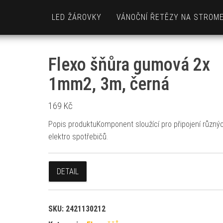
LED ŽÁROVKY
VÁNOČNÍ ŘETĚZY NA STROM
Flexo šňůra gumová 2x
1mm2, 3m, černá
169
Kč
Popis produktuKomponent sloužící pro připojení různý
elektro spotřebičů.
DETAIL
SKU:
2421130212