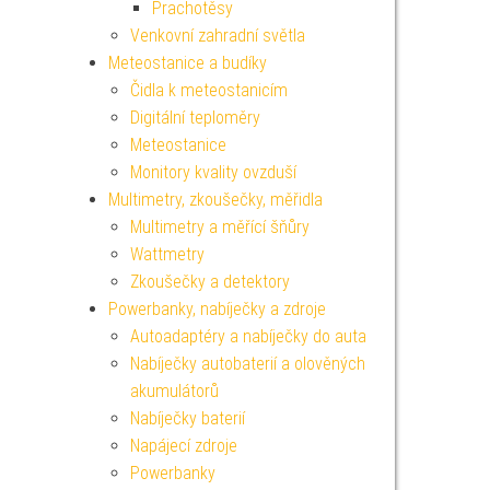
Prachotěsy
Venkovní zahradní světla
Meteostanice a budíky
Čidla k meteostanicím
Digitální teploměry
Meteostanice
Monitory kvality ovzduší
Multimetry, zkoušečky, měřidla
Multimetry a měřící šňůry
Wattmetry
Zkoušečky a detektory
Powerbanky, nabíječky a zdroje
Autoadaptéry a nabíječky do auta
Nabíječky autobaterií a olověných
akumulátorů
Nabíječky baterií
Napájecí zdroje
Powerbanky