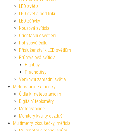
LED světla
LED světla pod linku
LED zářivky
Nouzová svítidla
Orientační osvětlení
Pohybová čidla
Příslušenství k LED světlům
Průmyslová svítidla
Highbay
Prachotěsy
Venkovní zahradní světla
Meteostanice a budíky
Čidla k meteostanicím
Digitální teploměry
Meteostanice
Monitory kvality ovzduší
Multimetry, zkoušečky, měřidla
Multimetry a měřící šňůry