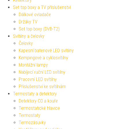
Reflektory
Set top boxy a TV příslušenství
Dálkové ovladače
Držáky TV
Set top boxy (DVB-T2)
Svítilny a čelovky
Čelovky
Kapesní bateriové LED svítilny
Kempingové a cyklosvítilny
Montážní lampy
Nabíjecí ruční LED svítilny
Pracovní LED svítilny
Příslušenství ke svítilnám
Termostaty a detektory
Detektory CO a kouře
Termostatické hlavice
Termostaty
Termozásuvky