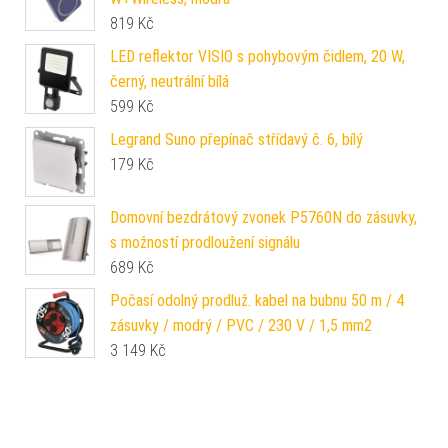
819
Kč
LED reflektor VISIO s pohybovým čidlem, 20 W,
černý, neutrální bílá
599
Kč
Legrand Suno přepínač střídavý č. 6, bílý
179
Kč
Domovní bezdrátový zvonek P5760N do zásuvky,
s možností prodloužení signálu
689
Kč
Počasí odolný prodluž. kabel na bubnu 50 m / 4
zásuvky / modrý / PVC / 230 V / 1,5 mm2
3 149
Kč