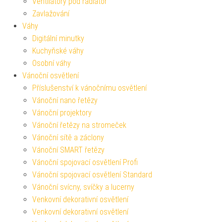
Ventilátory pod radiátor
Zavlažování
Váhy
Digitální minutky
Kuchyňské váhy
Osobní váhy
Vánoční osvětlení
Příslušenství k vánočnímu osvětlení
Vánoční nano řetězy
Vánoční projektory
Vánoční řetězy na stromeček
Vánoční sítě a záclony
Vánoční SMART řetězy
Vánoční spojovací osvětlení Profi
Vánoční spojovací osvětlení Standard
Vánoční svícny, svíčky a lucerny
Venkovní dekorativní osvětlení
Venkovní dekorativní osvětlení