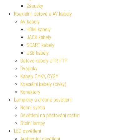
Zásuvky
Koaxiální, datové a AV kabely
AV kabely
HDMI kabely
JACK kabely
SCART kabely
USB kabely
Datové kabely UTP, FTP
Dvojlinky
Kabely CYKY, CYSY
Koaxiální kabely (cívky)
Konektory
Lampičky a drobné osvětlení
Noční světla
Osvětlení na pěstování rostlin
Stolní lampy
LED osvětlení
Ambientní osvětlení