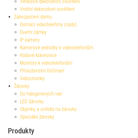
Venkovní dekorativní osvětlení
Vnitřní dekorativní osvětlení
Zabezpečení domu
Domácí videotelefony (sady)
Dveřní zámky
IP kamery
Kamerové jednotky k videotelefonům
Kódové klávesnice
Monitory k videotelefonům
Příslušenství GoSmart
Videozvonky
Žárovky
Do halogenových van
LED žárovky
Objímky a svítidla na žárovky
Speciální žárovky
Produkty