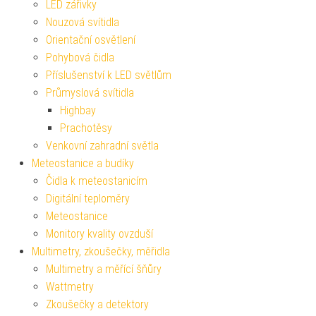
LED zářivky
Nouzová svítidla
Orientační osvětlení
Pohybová čidla
Příslušenství k LED světlům
Průmyslová svítidla
Highbay
Prachotěsy
Venkovní zahradní světla
Meteostanice a budíky
Čidla k meteostanicím
Digitální teploměry
Meteostanice
Monitory kvality ovzduší
Multimetry, zkoušečky, měřidla
Multimetry a měřící šňůry
Wattmetry
Zkoušečky a detektory