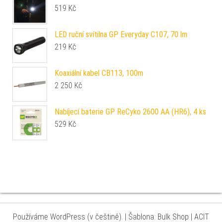
519
Kč
LED ruční svítilna GP Everyday C107, 70 lm
219
Kč
Koaxiální kabel CB113, 100m
2 250
Kč
Nabíjecí baterie GP ReCyko 2600 AA (HR6), 4 ks
529
Kč
Používáme WordPress (v češtině).
|
Šablona: Bulk Shop
| ACIT