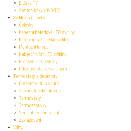
Držáky TV
Set top boxy (DVB-T2)
Svítilny a čelovky
Čelovky
Kapesní bateriové LED svítilny
Kempingové a cyklosvítilny
Montážní lampy
Nabíjecí ruční LED svítilny
Pracovní LED svítilny
Příslušenství ke svítilnám
Termostaty a detektory
Detektory CO a kouře
Termostatické hlavice
Termostaty
Termozásuvky
Ventilátory pod radiátor
Zavlažování
Váhy