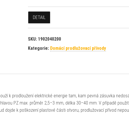
DETAIL
SKU:
1902040200
Kategorie:
Domácí prodlužovací přívody
ouží k prodloužení elektrické energie tam, kam pevná zásuvka nedos
u hlavou PZ max. průměr 2,5–3 mm, délka 30–40 mm. V případě použití
ud dojde k poškození plastové části otvoru, prodlužovací přívod nepouž