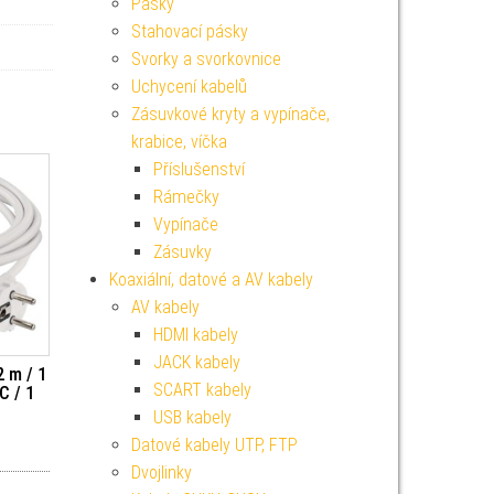
Pásky
Stahovací pásky
Svorky a svorkovnice
Uchycení kabelů
Zásuvkové kryty a vypínače,
krabice, víčka
Příslušenství
Rámečky
Vypínače
Zásuvky
Koaxiální, datové a AV kabely
AV kabely
HDMI kabely
JACK kabely
2 m / 1
SCART kabely
C / 1
USB kabely
Datové kabely UTP, FTP
Dvojlinky