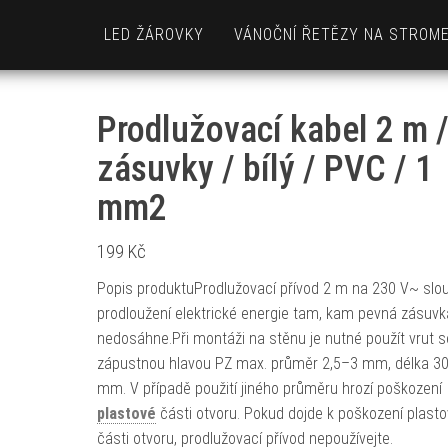
LED ŽÁROVKY
VÁNOČNÍ ŘETĚZY NA STROM
Prodlužovací kabel 2 m /
zásuvky / bílý / PVC / 1
mm2
199
Kč
Popis produktuProdlužovací přívod 2 m na 230 V~ slou
prodloužení elektrické energie tam, kam pevná zásuvk
nedosáhne.Při montáži na stěnu je nutné použít vrut s
zápustnou hlavou PZ max. průměr 2,5–3 mm, délka 3
mm. V případě použití jiného průměru hrozí poškození
plastové
části otvoru. Pokud dojde k poškození plast
části otvoru, prodlužovací přívod nepoužívejte.