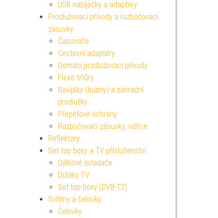
USB nabíječky a adaptéry
Prodlužovací přívody a rozbočovací
zásuvky
Časovače
Cestovní adaptéry
Domácí prodlužovací přívody
Flexo šňůry
Navijáky (bubny) a zahradní
prodlužky
Přepěťové ochrany
Rozbočovací zásuvky, vidlice
Reflektory
Set top boxy a TV příslušenství
Dálkové ovladače
Držáky TV
Set top boxy (DVB-T2)
Svítilny a čelovky
Čelovky