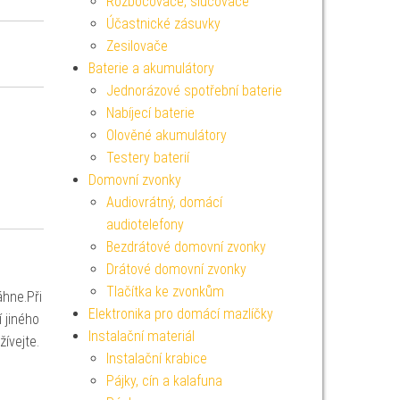
Rozbočovače, slučovače
Účastnické zásuvky
Zesilovače
Baterie a akumulátory
Jednorázové spotřební baterie
Nabíjecí baterie
Olověné akumulátory
Testery baterií
Domovní zvonky
Audiovrátný, domácí
audiotelefony
Bezdrátové domovní zvonky
Drátové domovní zvonky
Tlačítka ke zvonkům
áhne.Při
Elektronika pro domácí mazlíčky
 jiného
Instalační materiál
ívejte.
Instalační krabice
Pájky, cín a kalafuna