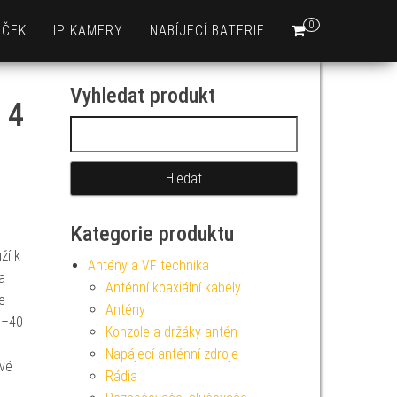
0
EČEK
IP KAMERY
NABÍJECÍ BATERIE
Vyhledat produkt
 4
Vyhledávání
Kategorie produktu
ží k
Antény a VF technika
a
Anténní koaxiální kabely
e
Antény
0–40
Konzole a držáky antén
Napájecí anténní zdroje
ové
Rádia