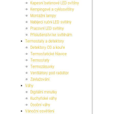
Kapesní bateriové LED svítilny
Kempingové a cyklosvítilny
Montážní lampy
Nabíjecí ruční LED svítilny
Pracovní LED svítilny
Příslušenství ke svítilnám
Termostaty a detektory
Detektory CO a kouře
Termostatické hlavice
Termostaty
Termozásuvky
Ventilátory pod radiátor
Zavlažování
Váhy
Digitální minutky
Kuchyňské váhy
Osobní váhy
Vánoční osvětlení