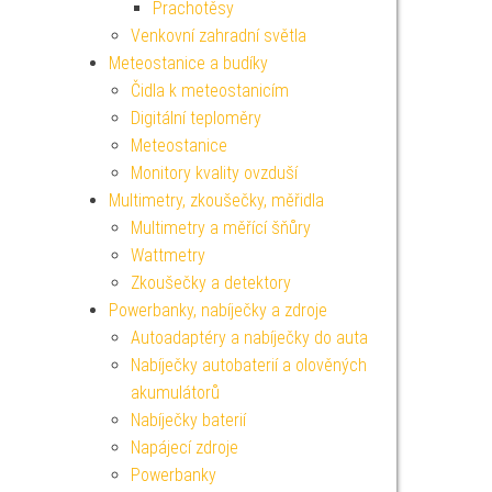
Prachotěsy
Venkovní zahradní světla
Meteostanice a budíky
Čidla k meteostanicím
Digitální teploměry
Meteostanice
Monitory kvality ovzduší
Multimetry, zkoušečky, měřidla
Multimetry a měřící šňůry
Wattmetry
Zkoušečky a detektory
Powerbanky, nabíječky a zdroje
Autoadaptéry a nabíječky do auta
Nabíječky autobaterií a olověných
akumulátorů
Nabíječky baterií
Napájecí zdroje
Powerbanky