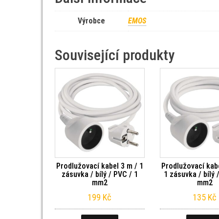
Výrobce
EMOS
Související produkty
Prodlužovací kabel 3 m / 1
Prodlužovací kabe
zásuvka / bílý / PVC / 1
1 zásuvka / bílý 
mm2
mm2
199
Kč
135
Kč