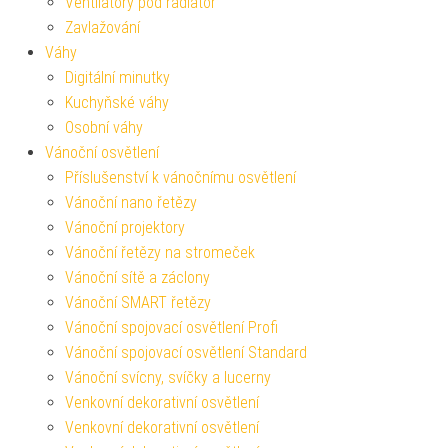
Ventilátory pod radiátor
Zavlažování
Váhy
Digitální minutky
Kuchyňské váhy
Osobní váhy
Vánoční osvětlení
Příslušenství k vánočnímu osvětlení
Vánoční nano řetězy
Vánoční projektory
Vánoční řetězy na stromeček
Vánoční sítě a záclony
Vánoční SMART řetězy
Vánoční spojovací osvětlení Profi
Vánoční spojovací osvětlení Standard
Vánoční svícny, svíčky a lucerny
Venkovní dekorativní osvětlení
Venkovní dekorativní osvětlení