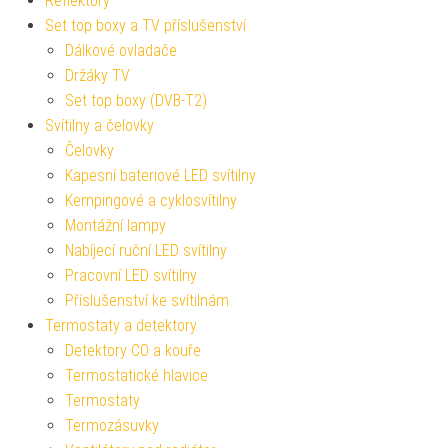
Reflektory
Set top boxy a TV příslušenství
Dálkové ovladače
Držáky TV
Set top boxy (DVB-T2)
Svítilny a čelovky
Čelovky
Kapesní bateriové LED svítilny
Kempingové a cyklosvítilny
Montážní lampy
Nabíjecí ruční LED svítilny
Pracovní LED svítilny
Příslušenství ke svítilnám
Termostaty a detektory
Detektory CO a kouře
Termostatické hlavice
Termostaty
Termozásuvky