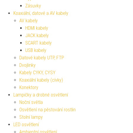
Zásuvky
Koaxiální, datové a AV kabely
AV kabely
HDMI kabely
JACK kabely
SCART kabely
USB kabely
Datové kabely UTP, FTP
Dvojlinky
Kabely CYKY, CYSY
Koaxiální kabely (cívky)
Konektory
Lampičky a drobné osvětlení
Noční světla
Osvětlení na pěstování rostlin
Stolní lampy
LED osvětlení
Ambientní osvětlení