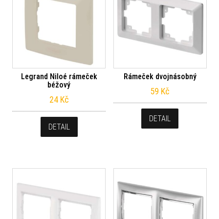
Legrand Niloé rámeček
Rámeček dvojnásobný
béžový
59
Kč
24
Kč
DETAIL
DETAIL