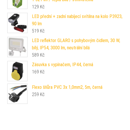
129
Kč
LED přední + zadní nabíjecí svítilna na kolo P3923,
90 lm
519
Kč
LED reflektor GLARO s pohybovým čidlem, 30 W,
bílý, IP54, 3000 lm, neutrální bílá
589
Kč
Zásuvka s vypínačem, IP44, černá
169
Kč
Flexo šňůra PVC 3x 1,0mm2, 5m, černá
259
Kč