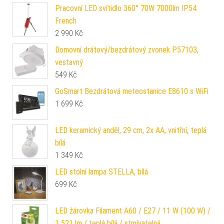
Pracovní LED svítidlo 360° 70W 7000lm IP54
French
2 990
Kč
Domovní drátový/bezdrátový zvonek P57103,
vestavný
549
Kč
GoSmart Bezdrátová meteostanice E8610 s WiFi
1 699
Kč
LED keramický anděl, 29 cm, 2x AA, vnitřní, teplá
bílá
1 349
Kč
LED stolní lampa STELLA, bílá
699
Kč
LED žárovka Filament A60 / E27 / 11 W (100 W) /
1 521 lm / teplá bílá / stmívatelná