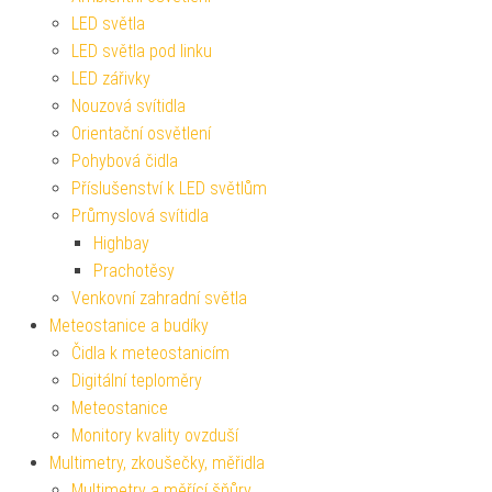
LED světla
LED světla pod linku
LED zářivky
Nouzová svítidla
Orientační osvětlení
Pohybová čidla
Příslušenství k LED světlům
Průmyslová svítidla
Highbay
Prachotěsy
Venkovní zahradní světla
Meteostanice a budíky
Čidla k meteostanicím
Digitální teploměry
Meteostanice
Monitory kvality ovzduší
Multimetry, zkoušečky, měřidla
Multimetry a měřící šňůry