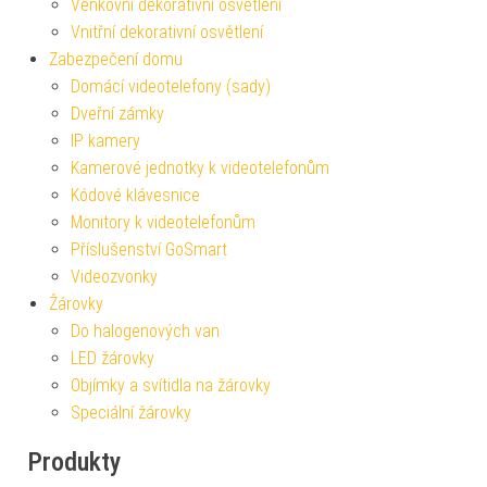
Venkovní dekorativní osvětlení
Vnitřní dekorativní osvětlení
Zabezpečení domu
Domácí videotelefony (sady)
Dveřní zámky
IP kamery
Kamerové jednotky k videotelefonům
Kódové klávesnice
Monitory k videotelefonům
Příslušenství GoSmart
Videozvonky
Žárovky
Do halogenových van
LED žárovky
Objímky a svítidla na žárovky
Speciální žárovky
Produkty