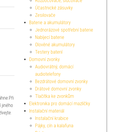
Rozbočovače, slučovače
Účastnické zásuvky
Zesilovače
Baterie a akumulátory
Jednorázové spotřební baterie
Nabíjecí baterie
Olověné akumulátory
Testery baterií
Domovní zvonky
Audiovrátný, domácí
audiotelefony
Bezdrátové domovní zvonky
Drátové domovní zvonky
Tlačítka ke zvonkům
áhne.Při
Elektronika pro domácí mazlíčky
 jiného
Instalační materiál
ívejte.
Instalační krabice
Pájky, cín a kalafuna