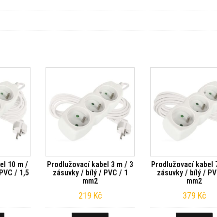
el 10 m /
Prodlužovací kabel 3 m / 3
Prodlužovací kabel 
 PVC / 1,5
zásuvky / bílý / PVC / 1
zásuvky / bílý / PV
mm2
mm2
219
Kč
379
Kč