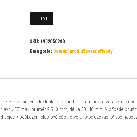
DETAIL
SKU:
1902050200
Kategorie:
Domácí prodlužovací přívody
ouží k prodloužení elektrické energie tam, kam pevná zásuvka nedos
u hlavou PZ max. průměr 2,5–3 mm, délka 30–40 mm. V případě použití
d dojde k poškození plastové části otvoru, prodlužovací přívod nepouž