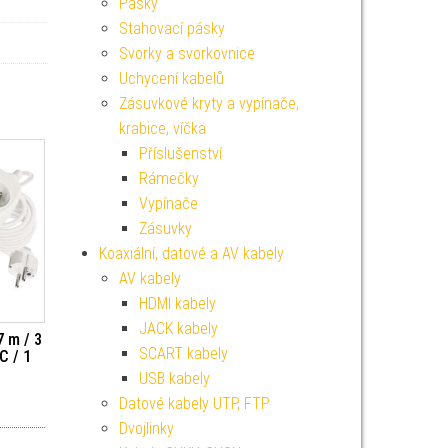
Pásky
Stahovací pásky
Svorky a svorkovnice
Uchycení kabelů
Zásuvkové kryty a vypínače,
krabice, víčka
Příslušenství
Rámečky
Vypínače
Zásuvky
Koaxiální, datové a AV kabely
AV kabely
HDMI kabely
JACK kabely
7 m / 3
SCART kabely
C / 1
USB kabely
Datové kabely UTP, FTP
Dvojlinky