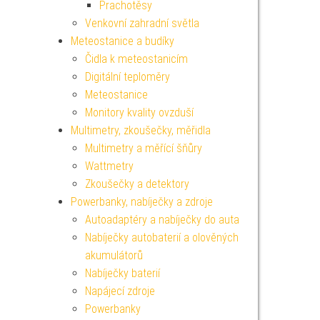
Prachotěsy
Venkovní zahradní světla
Meteostanice a budíky
Čidla k meteostanicím
Digitální teploměry
Meteostanice
Monitory kvality ovzduší
Multimetry, zkoušečky, měřidla
Multimetry a měřící šňůry
Wattmetry
Zkoušečky a detektory
Powerbanky, nabíječky a zdroje
Autoadaptéry a nabíječky do auta
Nabíječky autobaterií a olověných
akumulátorů
Nabíječky baterií
Napájecí zdroje
Powerbanky