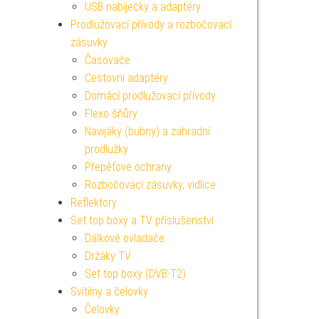
USB nabíječky a adaptéry
Prodlužovací přívody a rozbočovací
zásuvky
Časovače
Cestovní adaptéry
Domácí prodlužovací přívody
Flexo šňůry
Navijáky (bubny) a zahradní
prodlužky
Přepěťové ochrany
Rozbočovací zásuvky, vidlice
Reflektory
Set top boxy a TV příslušenství
Dálkové ovladače
Držáky TV
Set top boxy (DVB-T2)
Svítilny a čelovky
Čelovky