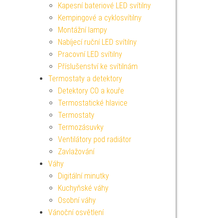
Kapesní bateriové LED svítilny
Kempingové a cyklosvítilny
Montážní lampy
Nabíjecí ruční LED svítilny
Pracovní LED svítilny
Příslušenství ke svítilnám
Termostaty a detektory
Detektory CO a kouře
Termostatické hlavice
Termostaty
Termozásuvky
Ventilátory pod radiátor
Zavlažování
Váhy
Digitální minutky
Kuchyňské váhy
Osobní váhy
Vánoční osvětlení