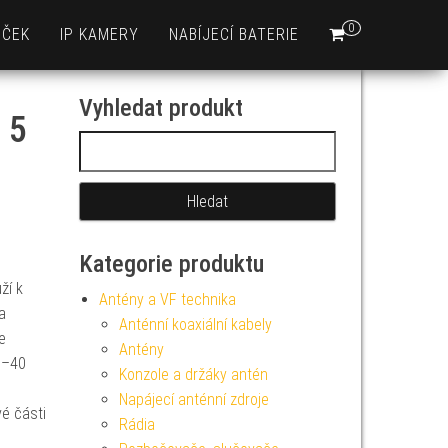
0
EČEK
IP KAMERY
NABÍJECÍ BATERIE
Vyhledat produkt
 5
Vyhledávání
Kategorie produktu
ží k
Antény a VF technika
a
Anténní koaxiální kabely
e
Antény
0–40
Konzole a držáky antén
Napájecí anténní zdroje
vé části
Rádia