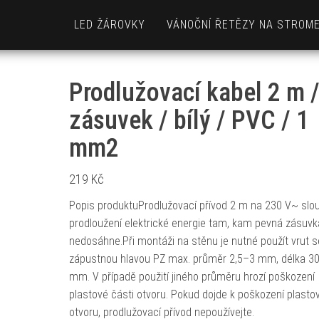
LED ŽÁROVKY
VÁNOČNÍ ŘETĚZY NA STROM
Prodlužovací kabel 2 m /
zásuvek / bílý / PVC / 1
mm2
219
Kč
Popis produktuProdlužovací přívod 2 m na 230 V~ slou
prodloužení elektrické energie tam, kam pevná zásuvk
nedosáhne.Při montáži na stěnu je nutné použít vrut s
zápustnou hlavou PZ max. průměr 2,5–3 mm, délka 3
mm. V případě použití jiného průměru hrozí poškození
plastové části otvoru. Pokud dojde k poškození plasto
otvoru, prodlužovací přívod nepoužívejte.