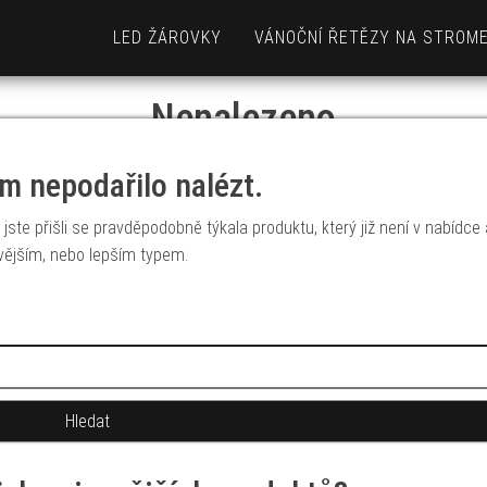
LED ŽÁROVKY
VÁNOČNÍ ŘETĚZY NA STROM
Nenalezeno
m nepodařilo nalézt.
jste přišli se pravděpodobně týkala produktu, který již není v nabídce
vějším, nebo lepším typem.