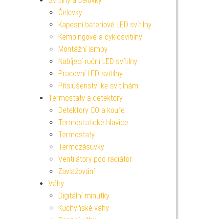
Svítilny a čelovky
Čelovky
Kapesní bateriové LED svítilny
Kempingové a cyklosvítilny
Montážní lampy
Nabíjecí ruční LED svítilny
Pracovní LED svítilny
Příslušenství ke svítilnám
Termostaty a detektory
Detektory CO a kouře
Termostatické hlavice
Termostaty
Termozásuvky
Ventilátory pod radiátor
Zavlažování
Váhy
Digitální minutky
Kuchyňské váhy