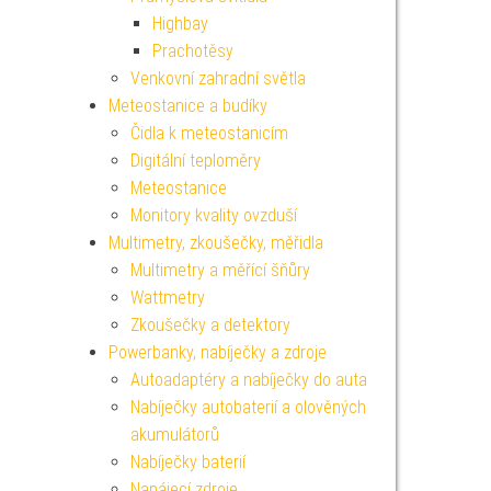
Highbay
Prachotěsy
Venkovní zahradní světla
Meteostanice a budíky
Čidla k meteostanicím
Digitální teploměry
Meteostanice
Monitory kvality ovzduší
Multimetry, zkoušečky, měřidla
Multimetry a měřící šňůry
Wattmetry
Zkoušečky a detektory
Powerbanky, nabíječky a zdroje
Autoadaptéry a nabíječky do auta
Nabíječky autobaterií a olověných
akumulátorů
Nabíječky baterií
Napájecí zdroje