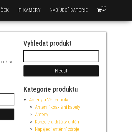
0
EČEK
IP KAMERY
NABÍJECÍ BATERIE
Vyhledat produkt
Vyhledávání
 a už se
Kategorie produktu
Antény a VF technika
Anténní koaxiální kabely
Antény
Konzole a držáky antén
Napájecí anténní zdroje