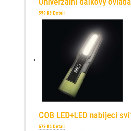
Univerzální dálkový ovla
599
Kč
Detail
COB LED+LED nabíjecí sví
679
Kč
Detail