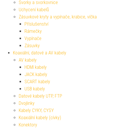
Svorky a svorkovnice
Uchycení kabelů
Zásuvkové kryty a vypínače, krabice, víčka
Příslušenství
Rámečky
Vypínače
Zásuvky
Koaxiální, datové a AV kabely
AV kabely
HDMI kabely
JACK kabely
SCART kabely
USB kabely
Datové kabely UTP, FTP
Dvojlinky
Kabely CYKY, CYSY
Koaxiální kabely (cívky)
Konektory