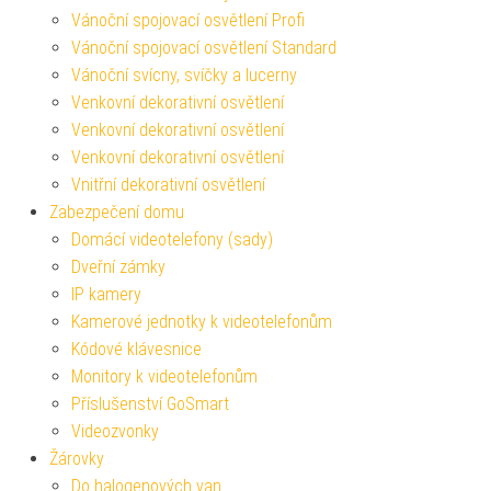
Vánoční spojovací osvětlení Profi
Vánoční spojovací osvětlení Standard
Vánoční svícny, svíčky a lucerny
Venkovní dekorativní osvětlení
Venkovní dekorativní osvětlení
Venkovní dekorativní osvětlení
Vnitřní dekorativní osvětlení
Zabezpečení domu
Domácí videotelefony (sady)
Dveřní zámky
IP kamery
Kamerové jednotky k videotelefonům
Kódové klávesnice
Monitory k videotelefonům
Příslušenství GoSmart
Videozvonky
Žárovky
Do halogenových van