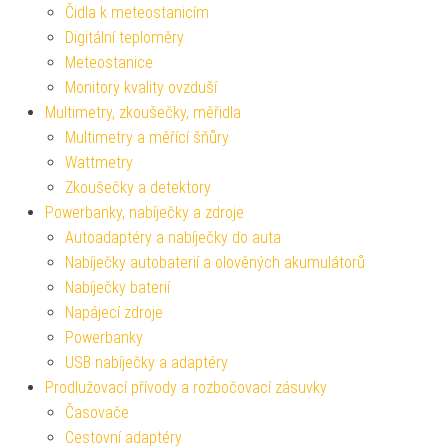
Čidla k meteostanicím
Digitální teploměry
Meteostanice
Monitory kvality ovzduší
Multimetry, zkoušečky, měřidla
Multimetry a měřící šňůry
Wattmetry
Zkoušečky a detektory
Powerbanky, nabíječky a zdroje
Autoadaptéry a nabíječky do auta
Nabíječky autobaterií a olověných akumulátorů
Nabíječky baterií
Napájecí zdroje
Powerbanky
USB nabíječky a adaptéry
Prodlužovací přívody a rozbočovací zásuvky
Časovače
Cestovní adaptéry