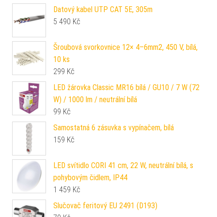
Datový kabel UTP CAT 5E, 305m
5 490
Kč
Šroubová svorkovnice 12× 4–6mm2, 450 V, bílá,
10 ks
299
Kč
LED žárovka Classic MR16 bílá / GU10 / 7 W (72
W) / 1000 lm / neutrální bílá
99
Kč
Samostatná 6 zásuvka s vypínačem, bílá
159
Kč
LED svítidlo CORI 41 cm, 22 W, neutrální bílá, s
pohybovým čidlem, IP44
1 459
Kč
Slučovač feritový EU 2491 (D193)