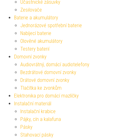
Účastnické zásuvky
Zesilovače
Baterie a akumulátory
Jednorázové spotřební baterie
Nabíjecí baterie
Olověné akumulátory
Testery baterií
Domovní zvonky
Audiovrátný, domácí audiotelefony
Bezdrátové domovní zvonky
Drátové domovní zvonky
Tlačítka ke zvonkům
Elektronika pro domácí mazlíčky
Instalační materiál
Instalační krabice
Pájky, cín a kalafuna
Pásky
Stahovací pásky