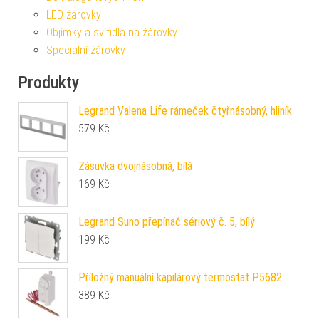
LED žárovky
Objímky a svítidla na žárovky
Speciální žárovky
Produkty
Legrand Valena Life rámeček čtyřnásobný, hliník
579
Kč
Zásuvka dvojnásobná, bílá
169
Kč
Legrand Suno přepínač sériový č. 5, bílý
199
Kč
Příložný manuální kapilárový termostat P5682
389
Kč