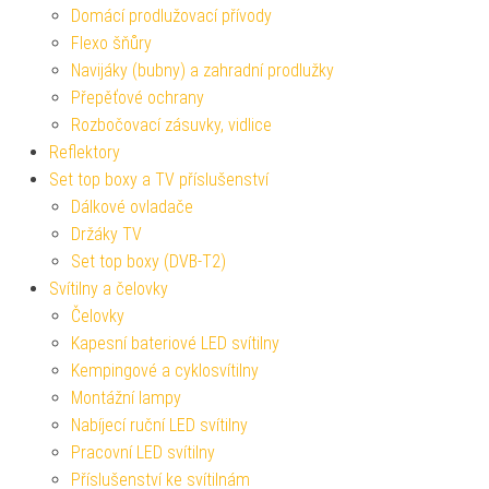
Domácí prodlužovací přívody
Flexo šňůry
Navijáky (bubny) a zahradní prodlužky
Přepěťové ochrany
Rozbočovací zásuvky, vidlice
Reflektory
Set top boxy a TV příslušenství
Dálkové ovladače
Držáky TV
Set top boxy (DVB-T2)
Svítilny a čelovky
Čelovky
Kapesní bateriové LED svítilny
Kempingové a cyklosvítilny
Montážní lampy
Nabíjecí ruční LED svítilny
Pracovní LED svítilny
Příslušenství ke svítilnám