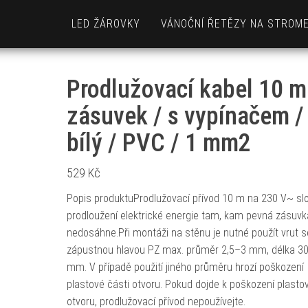
LED ŽÁROVKY
VÁNOČNÍ ŘETĚZY NA STROM
Prodlužovací kabel 10 m
zásuvek / s vypínačem /
bílý / PVC / 1 mm2
529
Kč
Popis produktuProdlužovací přívod 10 m na 230 V~ slo
prodloužení elektrické energie tam, kam pevná zásuvk
nedosáhne.Při montáži na stěnu je nutné použít vrut s
zápustnou hlavou PZ max. průměr 2,5–3 mm, délka 3
mm. V případě použití jiného průměru hrozí poškození
plastové části otvoru. Pokud dojde k poškození plasto
otvoru, prodlužovací přívod nepoužívejte.