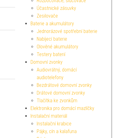
Rozbočovače, slučovače
Účastnické zásuvky
Zesilovače
Baterie a akumulátory
Jednorázové spotřební baterie
Nabíjecí baterie
Olověné akumulátory
Testery baterií
Domovní zvonky
Audiovrátný, domácí
audiotelefony
Bezdrátové domovní zvonky
Drátové domovní zvonky
Tlačítka ke zvonkům
Elektronika pro domácí mazlíčky
Instalační materiál
Instalační krabice
Pájky, cín a kalafuna