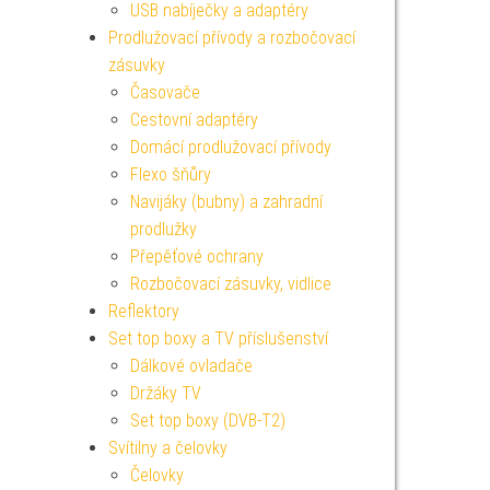
USB nabíječky a adaptéry
Prodlužovací přívody a rozbočovací
zásuvky
Časovače
Cestovní adaptéry
Domácí prodlužovací přívody
Flexo šňůry
Navijáky (bubny) a zahradní
prodlužky
Přepěťové ochrany
Rozbočovací zásuvky, vidlice
Reflektory
Set top boxy a TV příslušenství
Dálkové ovladače
Držáky TV
Set top boxy (DVB-T2)
Svítilny a čelovky
Čelovky