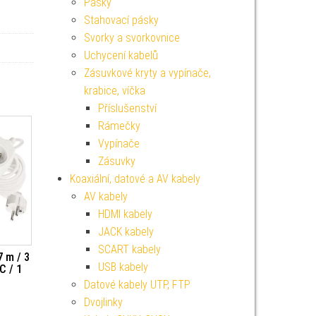
Pásky
Stahovací pásky
Svorky a svorkovnice
Uchycení kabelů
Zásuvkové kryty a vypínače,
krabice, víčka
Příslušenství
Rámečky
Vypínače
Zásuvky
Koaxiální, datové a AV kabely
AV kabely
HDMI kabely
JACK kabely
SCART kabely
7 m / 3
USB kabely
C / 1
Datové kabely UTP, FTP
Dvojlinky