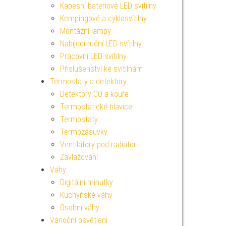
Kapesní bateriové LED svítilny
Kempingové a cyklosvítilny
Montážní lampy
Nabíjecí ruční LED svítilny
Pracovní LED svítilny
Příslušenství ke svítilnám
Termostaty a detektory
Detektory CO a kouře
Termostatické hlavice
Termostaty
Termozásuvky
Ventilátory pod radiátor
Zavlažování
Váhy
Digitální minutky
Kuchyňské váhy
Osobní váhy
Vánoční osvětlení