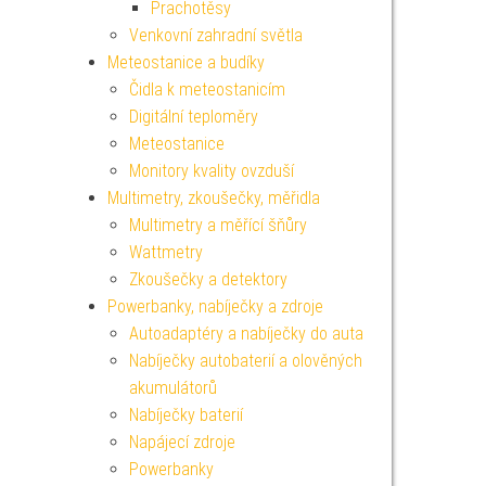
Prachotěsy
Venkovní zahradní světla
Meteostanice a budíky
Čidla k meteostanicím
Digitální teploměry
Meteostanice
Monitory kvality ovzduší
Multimetry, zkoušečky, měřidla
Multimetry a měřící šňůry
Wattmetry
Zkoušečky a detektory
Powerbanky, nabíječky a zdroje
Autoadaptéry a nabíječky do auta
Nabíječky autobaterií a olověných
akumulátorů
Nabíječky baterií
Napájecí zdroje
Powerbanky