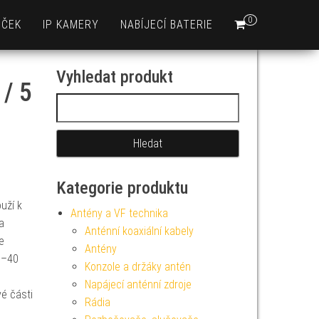
0
EČEK
IP KAMERY
NABÍJECÍ BATERIE
Vyhledat produkt
 / 5
Vyhledávání
Kategorie produktu
uží k
Antény a VF technika
a
Anténní koaxiální kabely
e
Antény
0–40
Konzole a držáky antén
Napájecí anténní zdroje
vé části
Rádia