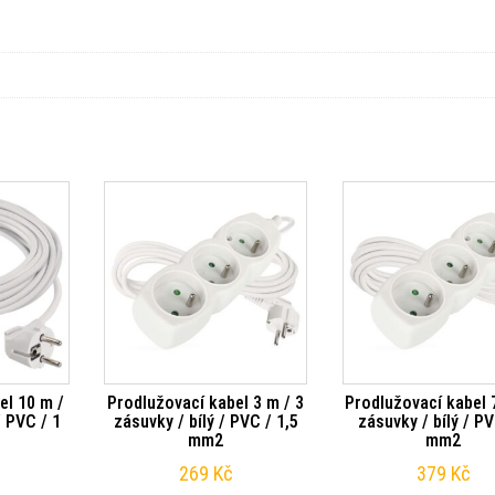
el 10 m /
Prodlužovací kabel 3 m / 3
Prodlužovací kabel 
/ PVC / 1
zásuvky / bílý / PVC / 1,5
zásuvky / bílý / PV
mm2
mm2
269
Kč
379
Kč