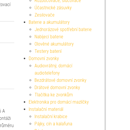
Rozbočovače, slučovače
žovací
Účastnické zásuvky
Zesilovače
Baterie a akumulátory
Jednorázové spotřební baterie
Nabíjecí baterie
Olověné akumulátory
Testery baterií
Domovní zvonky
Audiovrátný, domácí
audiotelefony
Bezdrátové domovní zvonky
Drátové domovní zvonky
Tlačítka ke zvonkům
Elektronika pro domácí mazlíčky
Instalační materiál
6 A
Instalační krabice
ontáži
Pájky, cín a kalafuna
průměru