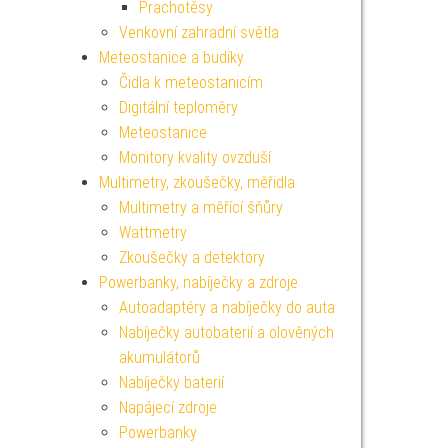
Prachotěsy
Venkovní zahradní světla
Meteostanice a budíky
Čidla k meteostanicím
Digitální teploměry
Meteostanice
Monitory kvality ovzduší
Multimetry, zkoušečky, měřidla
Multimetry a měřící šňůry
Wattmetry
Zkoušečky a detektory
Powerbanky, nabíječky a zdroje
Autoadaptéry a nabíječky do auta
Nabíječky autobaterií a olověných
akumulátorů
Nabíječky baterií
Napájecí zdroje
Powerbanky