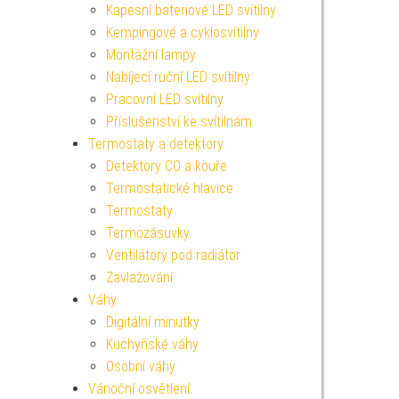
Kapesní bateriové LED svítilny
Kempingové a cyklosvítilny
Montážní lampy
Nabíjecí ruční LED svítilny
Pracovní LED svítilny
Příslušenství ke svítilnám
Termostaty a detektory
Detektory CO a kouře
Termostatické hlavice
Termostaty
Termozásuvky
Ventilátory pod radiátor
Zavlažování
Váhy
Digitální minutky
Kuchyňské váhy
Osobní váhy
Vánoční osvětlení