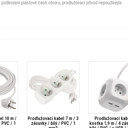
 poškození plastové části otvoru, prodlužovací přívod nepoužívejte.
el 10 m /
Prodlužovací kabel 7 m / 3
Prodlužovací kab
/ PVC / 1
zásuvky / bílý / PVC / 1
kostka 1,9 m / 4 zá