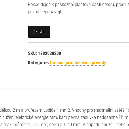
Pokud dojde k poškození plastové části otvoru, prodlu
přívod nepoužívejte.
DETAIL
SKU:
1902030200
Kategorie:
Domácí prodlužovací přívody
 s délkou 2 m a průřezem vodiče 1 mm2. Vhodný pro maximální zátěž 1
odloužení elektrické energie tam, kam pevná zásuvka nedosáhne.Při m
 PZ max. průměr 2,5–3 mm, délka 30–40 mm. V případě použití jiného 