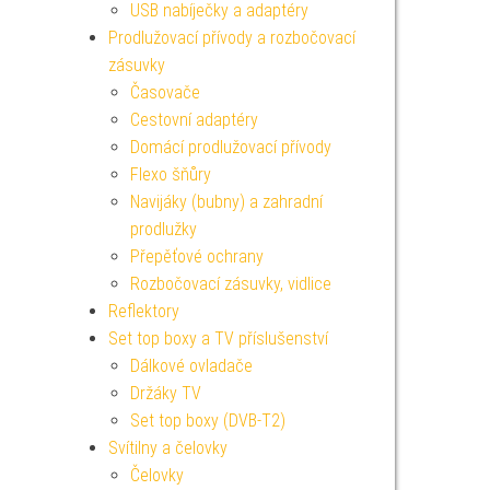
USB nabíječky a adaptéry
Prodlužovací přívody a rozbočovací
zásuvky
Časovače
Cestovní adaptéry
Domácí prodlužovací přívody
Flexo šňůry
Navijáky (bubny) a zahradní
prodlužky
Přepěťové ochrany
Rozbočovací zásuvky, vidlice
Reflektory
Set top boxy a TV příslušenství
Dálkové ovladače
Držáky TV
Set top boxy (DVB-T2)
Svítilny a čelovky
Čelovky