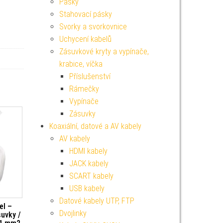
Pásky
Stahovací pásky
Svorky a svorkovnice
Uchycení kabelů
Zásuvkové kryty a vypínače,
krabice, víčka
Příslušenství
Rámečky
Vypínače
Zásuvky
Koaxiální, datové a AV kabely
AV kabely
HDMI kabely
JACK kabely
SCART kabely
USB kabely
Datové kabely UTP, FTP
el –
Dvojlinky
suvky /