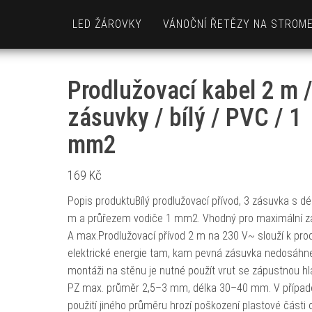
LED ŽÁROVKY
VÁNOČNÍ ŘETĚZY NA STROM
Prodlužovací kabel 2 m /
zásuvky / bílý / PVC / 1
mm2
169
Kč
Popis produktuBílý prodlužovací přívod, 3 zásuvka s dé
m a průřezem vodiče 1 mm2. Vhodný pro maximální z
A max.Prodlužovací přívod 2 m na 230 V~ slouží k pro
elektrické energie tam, kam pevná zásuvka nedosáhne
montáži na stěnu je nutné použít vrut se zápustnou h
PZ max. průměr 2,5–3 mm, délka 30–40 mm. V případ
použití jiného průměru hrozí poškození plastové části 