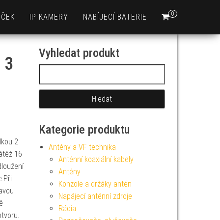
0
EČEK
IP KAMERY
NABÍJECÍ BATERIE
Vyhledat produkt
 3
Vyhledávání
Kategorie produktu
lkou 2
Antény a VF technika
átěž 16
Anténní koaxiální kabely
dloužení
Antény
.Při
Konzole a držáky antén
lavou
Napájecí anténní zdroje
ě
Rádia
otvoru.