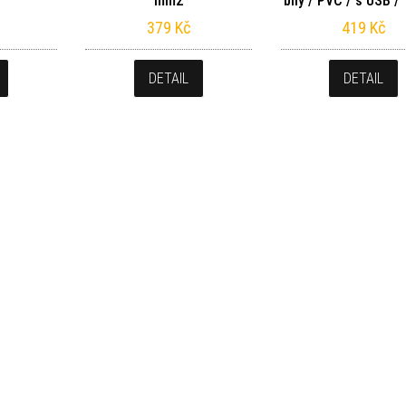
mm2
bílý / PVC / s USB 
379
Kč
419
Kč
DETAIL
DETAIL