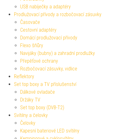
USB nabíječky a adaptéry
Prodlužovací přívody a rozbočovací zásuvky
Časovače
Cestovní adaptéry
Domácí prodlužovací přívody
Flexo šňůry
Navijáky (bubny) a zahradní prodlužky
Přepěťové ochrany
Rozbočovací zásuvky, vidlice
Reflektory
Set top boxy a TV příslušenství
Dálkové ovladače
Držáky TV
Set top boxy (DVB-T2)
Svítilny a čelovky
Čelovky
Kapesní bateriové LED svítilny
Kempingové a cyklosvítilny