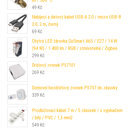
lm / 300 °C
49
Kč
Nabíjecí a datový kabel USB-A 2.0 / micro USB-B
2.0, 2 m, černý
69
Kč
Chytrá LED žárovka GoSmart A65 / E27 / 14 W
(94 W) / 1 400 lm / RGB / stmívatelná / Zigbee
299
Kč
Drátový zvonek P57101
269
Kč
Domovní bezdrátový zvonek P5737 do zásuvky
339
Kč
Prodlužovací kabel 7 m / 5 zásuvek / s vypínačem
/ bílý / PVC / 1,5 mm2
549
Kč