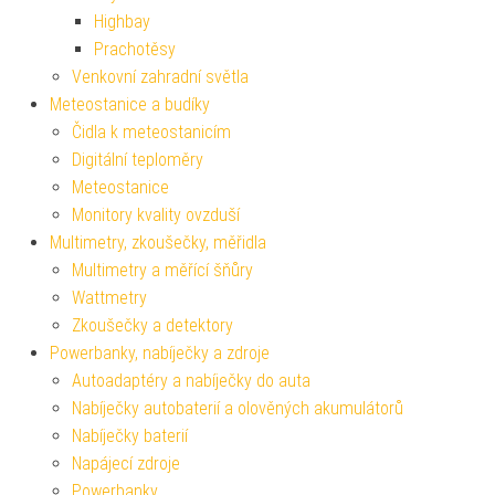
Highbay
Prachotěsy
Venkovní zahradní světla
Meteostanice a budíky
Čidla k meteostanicím
Digitální teploměry
Meteostanice
Monitory kvality ovzduší
Multimetry, zkoušečky, měřidla
Multimetry a měřící šňůry
Wattmetry
Zkoušečky a detektory
Powerbanky, nabíječky a zdroje
Autoadaptéry a nabíječky do auta
Nabíječky autobaterií a olověných akumulátorů
Nabíječky baterií
Napájecí zdroje
Powerbanky