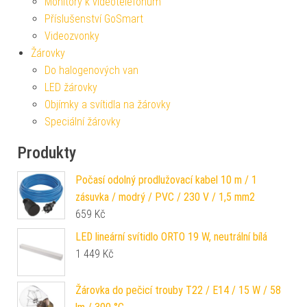
Monitory k videotelefonům
Příslušenství GoSmart
Videozvonky
Žárovky
Do halogenových van
LED žárovky
Objímky a svítidla na žárovky
Speciální žárovky
Produkty
Počasí odolný prodlužovací kabel 10 m / 1
zásuvka / modrý / PVC / 230 V / 1,5 mm2
659
Kč
LED lineární svítidlo ORTO 19 W, neutrální bílá
1 449
Kč
Žárovka do pečicí trouby T22 / E14 / 15 W / 58