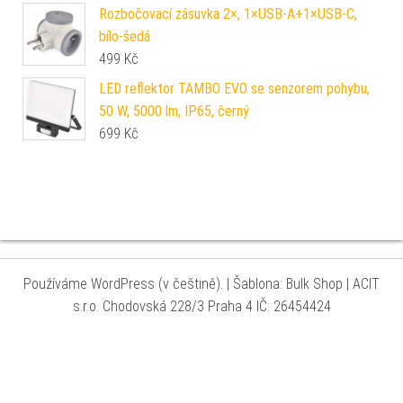
Rozbočovací zásuvka 2×, 1×USB-A+1×USB-C,
bílo-šedá
499
Kč
LED reflektor TAMBO EVO se senzorem pohybu,
50 W, 5000 lm, IP65, černý
699
Kč
Používáme WordPress (v češtině).
|
Šablona: Bulk Shop
| ACIT
s.r.o. Chodovská 228/3 Praha 4 IČ: 26454424