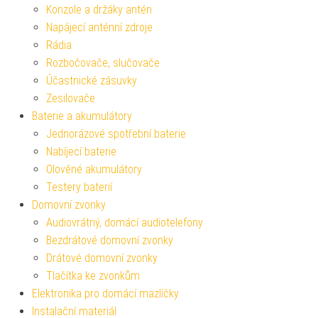
Konzole a držáky antén
Napájecí anténní zdroje
Rádia
Rozbočovače, slučovače
Účastnické zásuvky
Zesilovače
Baterie a akumulátory
Jednorázové spotřební baterie
Nabíjecí baterie
Olověné akumulátory
Testery baterií
Domovní zvonky
Audiovrátný, domácí audiotelefony
Bezdrátové domovní zvonky
Drátové domovní zvonky
Tlačítka ke zvonkům
Elektronika pro domácí mazlíčky
Instalační materiál