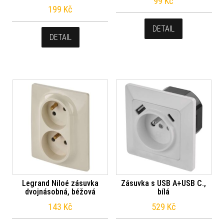
99
Kč
199
Kč
DETAIL
DETAIL
Legrand Niloé zásuvka
Zásuvka s USB A+USB C.,
dvojnásobná, béžová
bílá
143
Kč
529
Kč