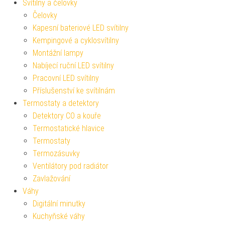
Svítilny a čelovky
Čelovky
Kapesní bateriové LED svítilny
Kempingové a cyklosvítilny
Montážní lampy
Nabíjecí ruční LED svítilny
Pracovní LED svítilny
Příslušenství ke svítilnám
Termostaty a detektory
Detektory CO a kouře
Termostatické hlavice
Termostaty
Termozásuvky
Ventilátory pod radiátor
Zavlažování
Váhy
Digitální minutky
Kuchyňské váhy