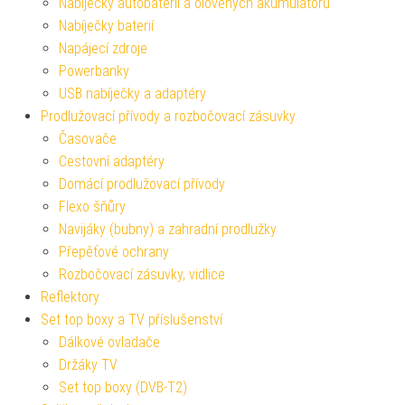
Nabíječky autobaterií a olověných akumulátorů
Nabíječky baterií
Napájecí zdroje
Powerbanky
USB nabíječky a adaptéry
Prodlužovací přívody a rozbočovací zásuvky
Časovače
Cestovní adaptéry
Domácí prodlužovací přívody
Flexo šňůry
Navijáky (bubny) a zahradní prodlužky
Přepěťové ochrany
Rozbočovací zásuvky, vidlice
Reflektory
Set top boxy a TV příslušenství
Dálkové ovladače
Držáky TV
Set top boxy (DVB-T2)