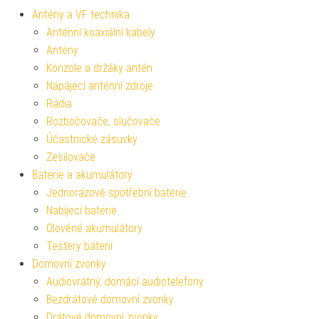
Antény a VF technika
Anténní koaxiální kabely
Antény
Konzole a držáky antén
Napájecí anténní zdroje
Rádia
Rozbočovače, slučovače
Účastnické zásuvky
Zesilovače
Baterie a akumulátory
Jednorázové spotřební baterie
Nabíjecí baterie
Olověné akumulátory
Testery baterií
Domovní zvonky
Audiovrátný, domácí audiotelefony
Bezdrátové domovní zvonky
Drátové domovní zvonky