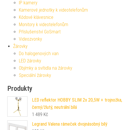
IP kamery
Kamerové jednotky k videotelefonům
Kódové klávesnice
Monitory k videotelefonům
Příslušenství GoSmart
Videozvonky
Žárovky
Do halogenových van
LED žárovky
Objímky a svítidla na žárovky
Speciální žárovky
Produkty
LED reflektor HOBBY SLIM 2x 20,5W + trojnožka,
černý/žlutý, neutrální bílá
1 489
Kč
Legrand Valena rámeček dvojnásobný bílý