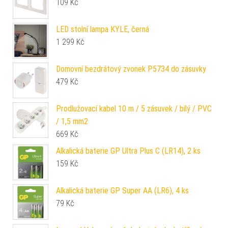
109
Kč
LED stolní lampa KYLE, černá
1 299
Kč
Domovní bezdrátový zvonek P5734 do zásuvky
479
Kč
Prodlužovací kabel 10 m / 5 zásuvek / bílý / PVC
/ 1,5 mm2
669
Kč
Alkalická baterie GP Ultra Plus C (LR14), 2 ks
159
Kč
Alkalická baterie GP Super AA (LR6), 4 ks
79
Kč