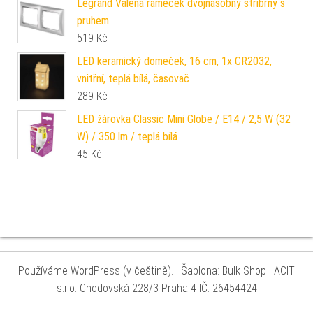
Legrand Valena rámeček dvojnásobný stříbrný s
pruhem
519
Kč
LED keramický domeček, 16 cm, 1x CR2032,
vnitřní, teplá bílá, časovač
289
Kč
LED žárovka Classic Mini Globe / E14 / 2,5 W (32
W) / 350 lm / teplá bílá
45
Kč
Používáme WordPress (v češtině).
|
Šablona: Bulk Shop
| ACIT
s.r.o. Chodovská 228/3 Praha 4 IČ: 26454424