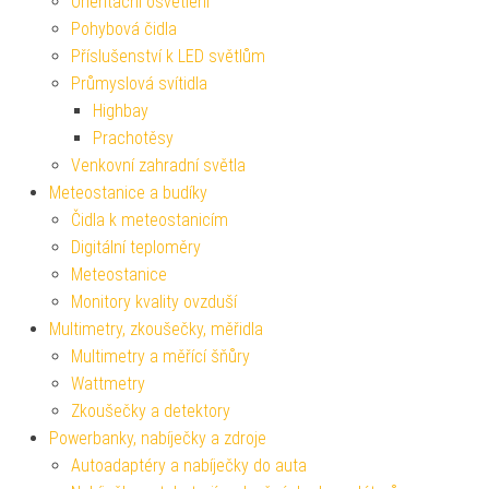
Orientační osvětlení
Pohybová čidla
Příslušenství k LED světlům
Průmyslová svítidla
Highbay
Prachotěsy
Venkovní zahradní světla
Meteostanice a budíky
Čidla k meteostanicím
Digitální teploměry
Meteostanice
Monitory kvality ovzduší
Multimetry, zkoušečky, měřidla
Multimetry a měřící šňůry
Wattmetry
Zkoušečky a detektory
Powerbanky, nabíječky a zdroje
Autoadaptéry a nabíječky do auta