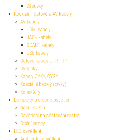
Zásuvky
Koaxiální, datové a AV kabely
AV kabely
HDMI kabely
JACK kabely
SCART kabely
USB kabely
Datové kabely UTP, FTP
Dvojlinky
Kabely CYKY, CYSY
Koaxiální kabely (cívky)
Konektory
Lampičky a drobné osvětlení
Noční světla
Osvětlení na pěstování rostlin
Stolní lampy
LED osvětlení
Ambientní osvětlení