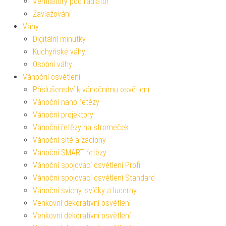
Ventilátory pod radiátor
Zavlažování
Váhy
Digitální minutky
Kuchyňské váhy
Osobní váhy
Vánoční osvětlení
Příslušenství k vánočnímu osvětlení
Vánoční nano řetězy
Vánoční projektory
Vánoční řetězy na stromeček
Vánoční sítě a záclony
Vánoční SMART řetězy
Vánoční spojovací osvětlení Profi
Vánoční spojovací osvětlení Standard
Vánoční svícny, svíčky a lucerny
Venkovní dekorativní osvětlení
Venkovní dekorativní osvětlení