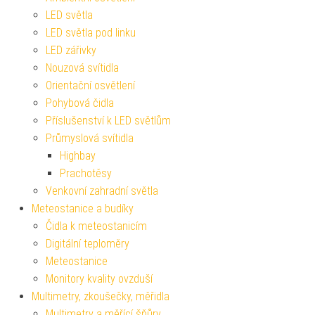
LED světla
LED světla pod linku
LED zářivky
Nouzová svítidla
Orientační osvětlení
Pohybová čidla
Příslušenství k LED světlům
Průmyslová svítidla
Highbay
Prachotěsy
Venkovní zahradní světla
Meteostanice a budíky
Čidla k meteostanicím
Digitální teploměry
Meteostanice
Monitory kvality ovzduší
Multimetry, zkoušečky, měřidla
Multimetry a měřící šňůry