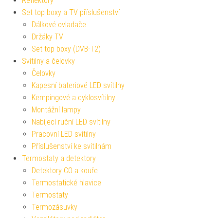
Reflektory
Set top boxy a TV příslušenství
Dálkové ovladače
Držáky TV
Set top boxy (DVB-T2)
Svítilny a čelovky
Čelovky
Kapesní bateriové LED svítilny
Kempingové a cyklosvítilny
Montážní lampy
Nabíjecí ruční LED svítilny
Pracovní LED svítilny
Příslušenství ke svítilnám
Termostaty a detektory
Detektory CO a kouře
Termostatické hlavice
Termostaty
Termozásuvky