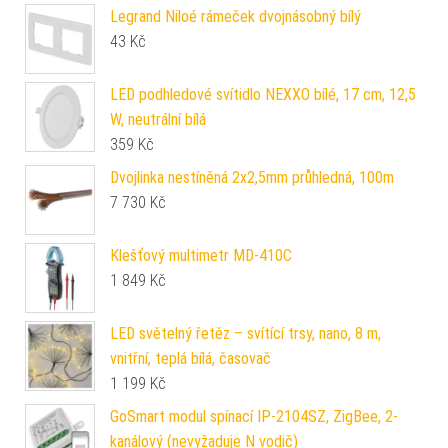
Legrand Niloé rámeček dvojnásobný bílý
43
Kč
LED podhledové svítidlo NEXXO bílé, 17 cm, 12,5
W, neutrální bílá
359
Kč
Dvojlinka nestíněná 2x2,5mm průhledná, 100m
7 730
Kč
Klešťový multimetr MD-410C
1 849
Kč
LED světelný řetěz – svítící trsy, nano, 8 m,
vnitřní, teplá bílá, časovač
1 199
Kč
GoSmart modul spínací IP-2104SZ, ZigBee, 2-
kanálový (nevyžaduje N vodič)