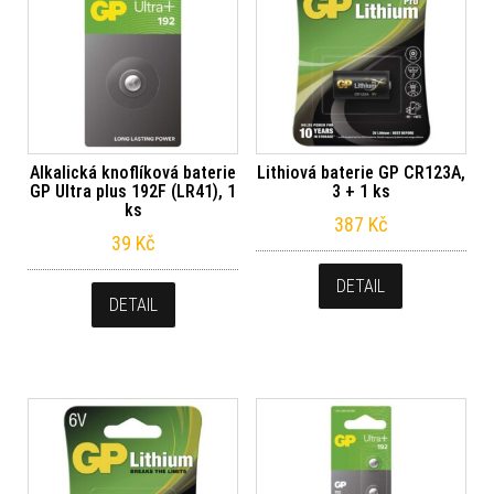
Alkalická knoflíková baterie
Lithiová baterie GP CR123A,
GP Ultra plus 192F (LR41), 1
3 + 1 ks
ks
387
Kč
39
Kč
DETAIL
DETAIL