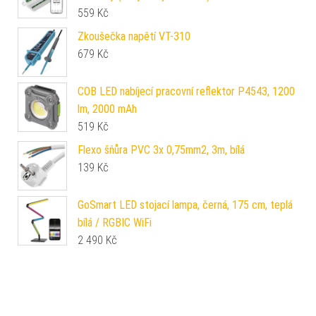
559
Kč
Zkoušečka napětí VT-310
679
Kč
COB LED nabíjecí pracovní reflektor P4543, 1200
lm, 2000 mAh
519
Kč
Flexo šňůra PVC 3x 0,75mm2, 3m, bílá
139
Kč
GoSmart LED stojací lampa, černá, 175 cm, teplá
bílá / RGBIC WiFi
2 490
Kč