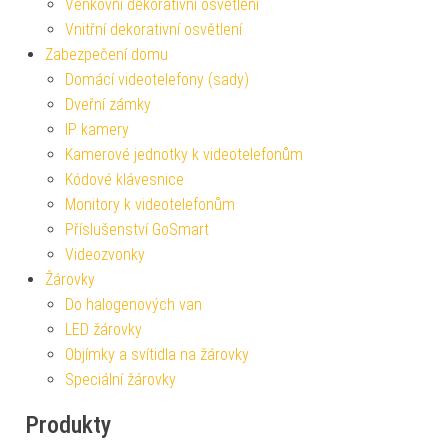
Venkovní dekorativní osvětlení
Vnitřní dekorativní osvětlení
Zabezpečení domu
Domácí videotelefony (sady)
Dveřní zámky
IP kamery
Kamerové jednotky k videotelefonům
Kódové klávesnice
Monitory k videotelefonům
Příslušenství GoSmart
Videozvonky
Žárovky
Do halogenových van
LED žárovky
Objímky a svítidla na žárovky
Speciální žárovky
Produkty