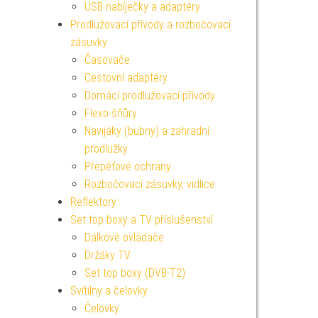
USB nabíječky a adaptéry
Prodlužovací přívody a rozbočovací
zásuvky
Časovače
Cestovní adaptéry
Domácí prodlužovací přívody
Flexo šňůry
Navijáky (bubny) a zahradní
prodlužky
Přepěťové ochrany
Rozbočovací zásuvky, vidlice
Reflektory
Set top boxy a TV příslušenství
Dálkové ovladače
Držáky TV
Set top boxy (DVB-T2)
Svítilny a čelovky
Čelovky