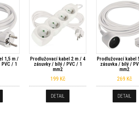
l 1,5 m /
Prodlužovací kabel 2 m / 4
Prodlužovací kabel 
/ PVC / 1
zásuvky / bílý / PVC / 1
zásuvka / bílý / PV
mm2
mm2
199
Kč
269
Kč
DETAIL
DETAIL