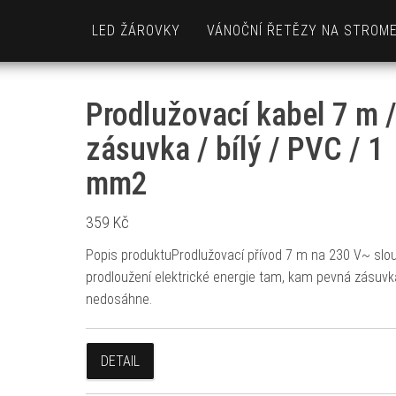
LED ŽÁROVKY
VÁNOČNÍ ŘETĚZY NA STROM
Prodlužovací kabel 7 m /
zásuvka / bílý / PVC / 1
mm2
359
Kč
Popis produktuProdlužovací přívod 7 m na 230 V~ slou
prodloužení elektrické energie tam, kam pevná zásuvk
nedosáhne.
DETAIL