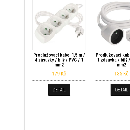
Prodlužovací kabel 1,5 m /
Prodlužovací kabe
4 zásuvky / bílý / PVC / 1
1 zásuvka / bílý 
mm2
mm2
179
Kč
135
Kč
DETAIL
DETAIL