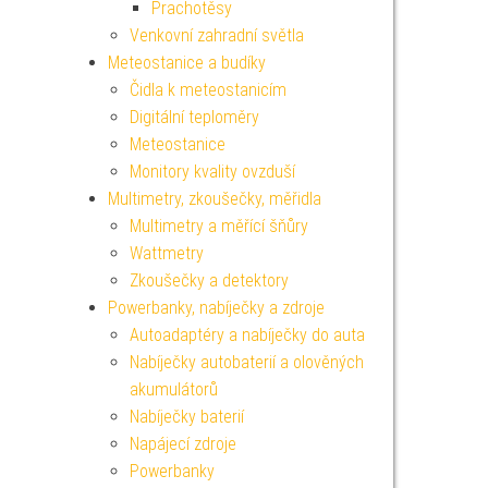
Prachotěsy
Venkovní zahradní světla
Meteostanice a budíky
Čidla k meteostanicím
Digitální teploměry
Meteostanice
Monitory kvality ovzduší
Multimetry, zkoušečky, měřidla
Multimetry a měřící šňůry
Wattmetry
Zkoušečky a detektory
Powerbanky, nabíječky a zdroje
Autoadaptéry a nabíječky do auta
Nabíječky autobaterií a olověných
akumulátorů
Nabíječky baterií
Napájecí zdroje
Powerbanky