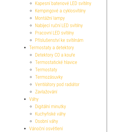
Kapesní bateriové LED svítilny
Kempingové a cyklosvítilny
Montážní lampy
Nabíjecí ruční LED svítilny
Pracovní LED svítilny
Příslušenství ke svítilnám
Termostaty a detektory
Detektory CO a kouře
Termostatické hlavice
Termostaty
Termozásuvky
Ventilátory pod radiátor
Zavlažování
Váhy
Digitální minutky
Kuchyňské váhy
Osobní váhy
Vánoční osvětlení