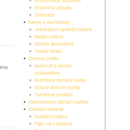
Rozbočovače, slučovače
Účastnické zásuvky
Zesilovače
Baterie a akumulátory
Jednorázové spotřební baterie
Nabíjecí baterie
Olověné akumulátory
Testery baterií
Domovní zvonky
Audiovrátný, domácí
áhne.
audiotelefony
Bezdrátové domovní zvonky
Drátové domovní zvonky
Tlačítka ke zvonkům
Elektronika pro domácí mazlíčky
Instalační materiál
Instalační krabice
Pájky, cín a kalafuna