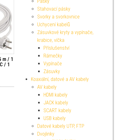
Pásky
Stahovací pásky
Svorky a svorkovnice
Uchycení kabelů
Zásuvkové kryty a vypínače,
krabice, víčka
Příslušenství
Rámečky
5 m / 1
Vypínače
C / 1
Zásuvky
Koaxiální, datové a AV kabely
AV kabely
HDMI kabely
JACK kabely
SCART kabely
USB kabely
Datové kabely UTP, FTP
Dvojlinky