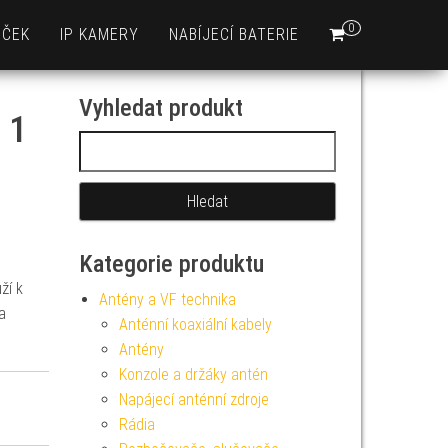
0
EČEK
IP KAMERY
NABÍJECÍ BATERIE
Vyhledat produkt
 1
Vyhledávání
Kategorie produktu
ží k
Antény a VF technika
a
Anténní koaxiální kabely
Antény
Konzole a držáky antén
Napájecí anténní zdroje
Rádia