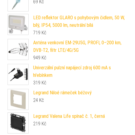
69
Kč
LED reflektor GLARO s pohybovým čidlem, 50 W,
bílý, IP54, 5000 lm, neutrální bílá
719
Kč
Anténa venkovní EM-29U5G, PROFI, 0–200 km,
DVB-T2, filtr LTE/4G/5G
949
Kč
Univerzální pulzní napájecí zdroj 600 mA s
hřebínkem
319
Kč
Legrand Niloé rámeček béžový
24
Kč
Legrand Valena Life spínač č. 1, černá
219
Kč