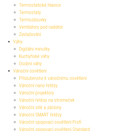
Termostatické hlavice
Termostaty
Termozásuvky
Ventilátory pod radiátor
Zavlažování
Váhy
Digitální minutky
Kuchyňské váhy
Osobní váhy
Vánoční osvětlení
Příslušenství k vánočnímu osvětlení
Vánoční nano řetězy
Vánoční projektory
Vánoční řetězy na stromeček
Vánoční sítě a záclony
Vánoční SMART řetězy
Vánoční spojovací osvětlení Profi
Vánoční spojovací osvětlení Standard