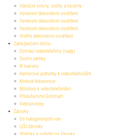
Vánoční svícny, svíčky a lucerny
Venkovní dekorativní osvětlení
Venkovní dekorativní osvětlení
Venkovní dekorativní osvětlení
Vnitřní dekorativní osvětlení
Zabezpečení domu
Domácí videotelefony (sady)
Dveřní zámky
IP kamery
Kamerové jednotky k videotelefonům
Kódové klávesnice
Monitory k videotelefonům
Příslušenství GoSmart
Videozvonky
Žárovky
Do halogenových van
LED žárovky
Objímky a svítidla na žárovky