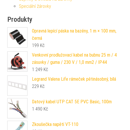
Speciální žárovky
Produkty
Opravná lepící páska na bazény, 1 m × 100 mm,
černá
199
Kč
Venkovní prodlužovací kabel na bubnu 25 m / 4
zásuvky / guma / 230 V / 1,0 mm2 / IP44
1 249
Kč
Legrand Valena Life rámeček pětinásobný, bílá
229
Kč
Datový kabel UTP CAT 5E PVC Basic, 100m
1 490
Kč
Zkoušečka napětí VT-110