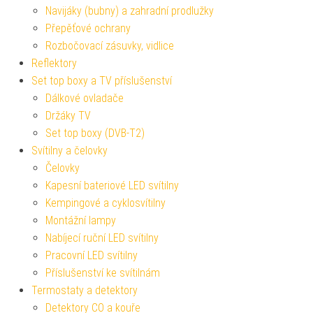
Navijáky (bubny) a zahradní prodlužky
Přepěťové ochrany
Rozbočovací zásuvky, vidlice
Reflektory
Set top boxy a TV příslušenství
Dálkové ovladače
Držáky TV
Set top boxy (DVB-T2)
Svítilny a čelovky
Čelovky
Kapesní bateriové LED svítilny
Kempingové a cyklosvítilny
Montážní lampy
Nabíjecí ruční LED svítilny
Pracovní LED svítilny
Příslušenství ke svítilnám
Termostaty a detektory
Detektory CO a kouře