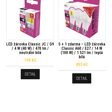
LED žárovka Classic JC / G9
5 + 1 zdarma – LED žárovka
/ 4 W (40 W) / 470 lm /
Classic A60 / E27 / 14 W
neutrální bílá
(100 W) / 1 521 lm / teplá
bílá
199
Kč
495
Kč
DETAIL
DETAIL