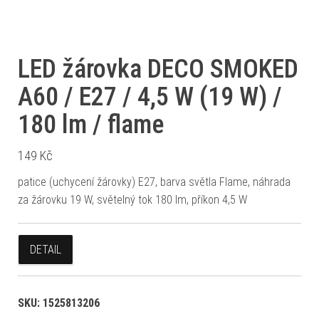
LED žárovka DECO SMOKED
A60 / E27 / 4,5 W (19 W) /
180 lm / flame
149
Kč
patice (uchycení žárovky) E27, barva světla Flame, náhrada
za žárovku 19 W, světelný tok 180 lm, příkon 4,5 W
DETAIL
SKU:
1525813206