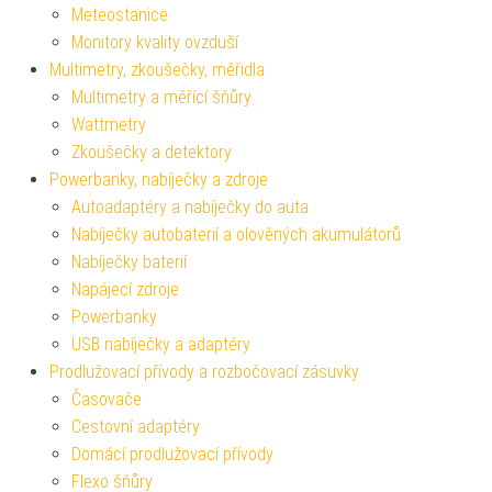
Meteostanice
Monitory kvality ovzduší
Multimetry, zkoušečky, měřidla
Multimetry a měřící šňůry
Wattmetry
Zkoušečky a detektory
Powerbanky, nabíječky a zdroje
Autoadaptéry a nabíječky do auta
Nabíječky autobaterií a olověných akumulátorů
Nabíječky baterií
Napájecí zdroje
Powerbanky
USB nabíječky a adaptéry
Prodlužovací přívody a rozbočovací zásuvky
Časovače
Cestovní adaptéry
Domácí prodlužovací přívody
Flexo šňůry