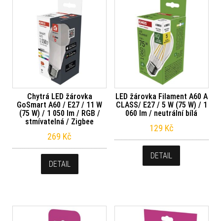
Chytrá LED žárovka
LED žárovka Filament A60 A
GoSmart A60 / E27 / 11 W
CLASS/ E27 / 5 W (75 W) / 1
(75 W) / 1 050 lm / RGB /
060 lm / neutrální bílá
stmívatelná / Zigbee
129
Kč
269
Kč
DETAIL
DETAIL