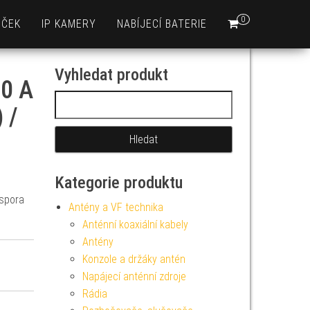
0
EČEK
IP KAMERY
NABÍJECÍ BATERIE
Vyhledat produkt
60 A
Vyhledávání
 /
Kategorie produktu
Úspora
Antény a VF technika
Anténní koaxiální kabely
Antény
Konzole a držáky antén
Napájecí anténní zdroje
Rádia