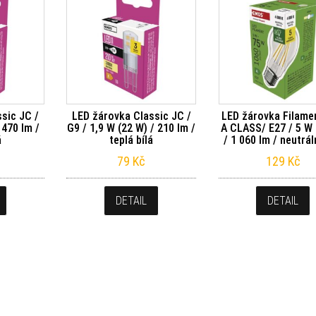
sic JC /
LED žárovka Classic JC /
LED žárovka Filame
 470 lm /
G9 / 1,9 W (22 W) / 210 lm /
A CLASS/ E27 / 5 W 
á
teplá bílá
/ 1 060 lm / neutrál
79
Kč
129
Kč
DETAIL
DETAIL