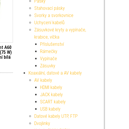
Pásky
Stahovací pásky
Svorky a svorkovnice
Uchycení kabelů
Zásuvkové kryty a vypínače,
krabice, víčka
Příslušenství
nt A60
Rámečky
(75 W)
ní bílá
Vypínače
Zásuvky
Koaxiální, datové a AV kabely
AV kabely
HDMI kabely
JACK kabely
SCART kabely
USB kabely
Datové kabely UTP, FTP
Dvojlinky