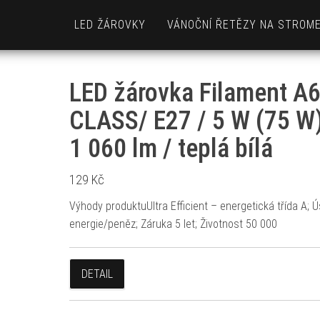
LED ŽÁROVKY
VÁNOČNÍ ŘETĚZY NA STROM
LED žárovka Filament A
CLASS/ E27 / 5 W (75 W)
1 060 lm / teplá bílá
129
Kč
Výhody produktuUltra Efficient – energetická třída A; 
energie/peněz; Záruka 5 let; Životnost 50 000
DETAIL