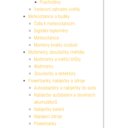
Prachotěsy
Venkovní zahradní světla
Meteostanice a budíky
Čidla k meteostanicím
Digitální teploměry
Meteostanice
Monitory kvality ovzduší
Multimetry, zkoušečky, měřidla
Multimetry a měřící šňůry
Wattmetry
Zkoušečky a detektory
Powerbanky, nabíječky a zdroje
Autoadaptéry a nabíječky do auta
Nabíječky autobaterií a olověných
akumulátorů
Nabíječky baterií
Napájecí zdroje
Powerbanky