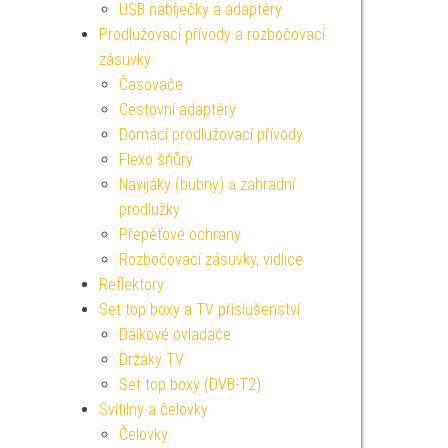
USB nabíječky a adaptéry
Prodlužovací přívody a rozbočovací
zásuvky
Časovače
Cestovní adaptéry
Domácí prodlužovací přívody
Flexo šňůry
Navijáky (bubny) a zahradní
prodlužky
Přepěťové ochrany
Rozbočovací zásuvky, vidlice
Reflektory
Set top boxy a TV příslušenství
Dálkové ovladače
Držáky TV
Set top boxy (DVB-T2)
Svítilny a čelovky
Čelovky