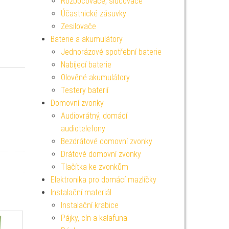
Rozbočovače, slučovače
Účastnické zásuvky
Zesilovače
Baterie a akumulátory
Jednorázové spotřební baterie
Nabíjecí baterie
Olověné akumulátory
Testery baterií
Domovní zvonky
Audiovrátný, domácí
audiotelefony
Bezdrátové domovní zvonky
Drátové domovní zvonky
Tlačítka ke zvonkům
Elektronika pro domácí mazlíčky
Instalační materiál
Instalační krabice
Pájky, cín a kalafuna