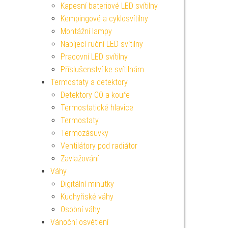
Kapesní bateriové LED svítilny
Kempingové a cyklosvítilny
Montážní lampy
Nabíjecí ruční LED svítilny
Pracovní LED svítilny
Příslušenství ke svítilnám
Termostaty a detektory
Detektory CO a kouře
Termostatické hlavice
Termostaty
Termozásuvky
Ventilátory pod radiátor
Zavlažování
Váhy
Digitální minutky
Kuchyňské váhy
Osobní váhy
Vánoční osvětlení