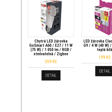
Chytrá LED žárovka
LED žárovka Clas
GoSmart A60 / E27 / 11 W
G9 / 4 W (40 W) /
(75 W) / 1 050 lm / RGB /
teplá bíl
stmívatelná / Zigbee
199
Kč
269
Kč
DETAIL
DETAIL