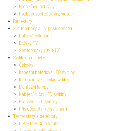
Přepěťové ochrany
Rozbočovací zásuvky, vidlice
Reflektory
Set top boxy a TV příslušenství
Dálkové ovladače
Držáky TV
Set top boxy (DVB-T2)
Svítilny a čelovky
Čelovky
Kapesní bateriové LED svítilny
Kempingové a cyklosvítilny
Montážní lampy
Nabíjecí ruční LED svítilny
Pracovní LED svítilny
Příslušenství ke svítilnám
Termostaty a detektory
Detektory CO a kouře
Termostatické hlavice