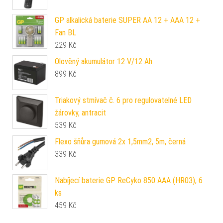
GP alkalická baterie SUPER AA 12 + AAA 12 +
Fan BL
229
Kč
Olověný akumulátor 12 V/12 Ah
899
Kč
Triakový stmívač č. 6 pro regulovatelné LED
žárovky, antracit
539
Kč
Flexo šňůra gumová 2x 1,5mm2, 5m, černá
339
Kč
Nabíjecí baterie GP ReCyko 850 AAA (HR03), 6
ks
459
Kč