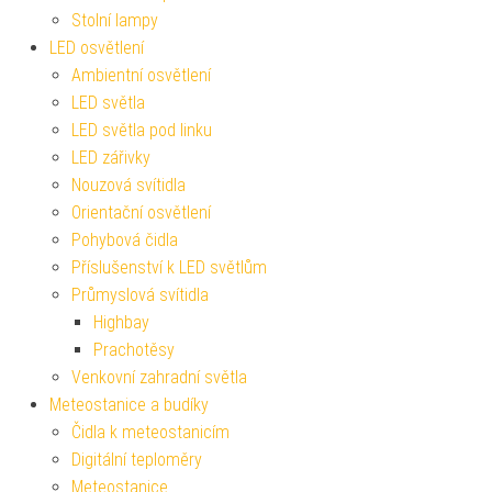
Stolní lampy
LED osvětlení
Ambientní osvětlení
LED světla
LED světla pod linku
LED zářivky
Nouzová svítidla
Orientační osvětlení
Pohybová čidla
Příslušenství k LED světlům
Průmyslová svítidla
Highbay
Prachotěsy
Venkovní zahradní světla
Meteostanice a budíky
Čidla k meteostanicím
Digitální teploměry
Meteostanice