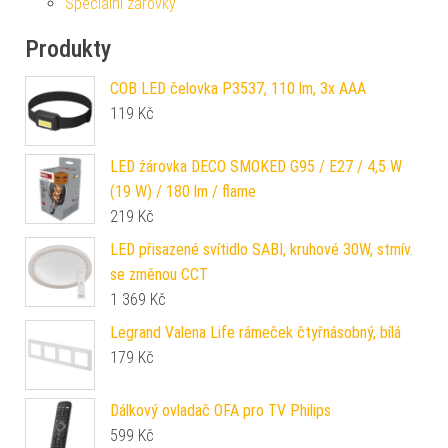
Speciální žárovky
Produkty
COB LED čelovka P3537, 110 lm, 3x AAA
119
Kč
LED žárovka DECO SMOKED G95 / E27 / 4,5 W
(19 W) / 180 lm / flame
219
Kč
LED přisazené svítidlo SABI, kruhové 30W, stmív.
se změnou CCT
1 369
Kč
Legrand Valena Life rámeček čtyřnásobný, bílá
179
Kč
Dálkový ovladač OFA pro TV Philips
599
Kč