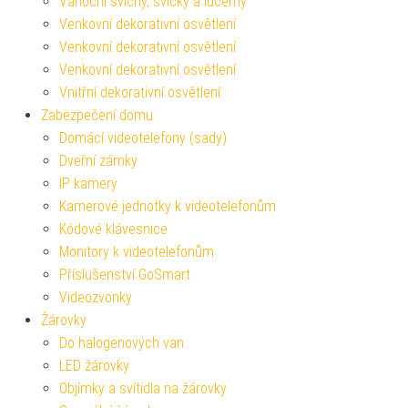
Vánoční svícny, svíčky a lucerny
Venkovní dekorativní osvětlení
Venkovní dekorativní osvětlení
Venkovní dekorativní osvětlení
Vnitřní dekorativní osvětlení
Zabezpečení domu
Domácí videotelefony (sady)
Dveřní zámky
IP kamery
Kamerové jednotky k videotelefonům
Kódové klávesnice
Monitory k videotelefonům
Příslušenství GoSmart
Videozvonky
Žárovky
Do halogenových van
LED žárovky
Objímky a svítidla na žárovky