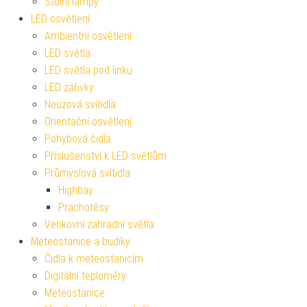
Stolní lampy
LED osvětlení
Ambientní osvětlení
LED světla
LED světla pod linku
LED zářivky
Nouzová svítidla
Orientační osvětlení
Pohybová čidla
Příslušenství k LED světlům
Průmyslová svítidla
Highbay
Prachotěsy
Venkovní zahradní světla
Meteostanice a budíky
Čidla k meteostanicím
Digitální teploměry
Meteostanice