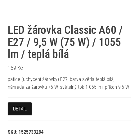
LED žárovka Classic A60 /
E27 / 9,5 W (75 W) / 1055
lm / teplá bílá
169
Kč
patice (uchycení žárovky) E27, barva světla teplá bílá,
náhrada za žárovku 75 W, světelný tok 1 055 lm, příkon 9,5 W
DETAIL
SKU:
1525733284