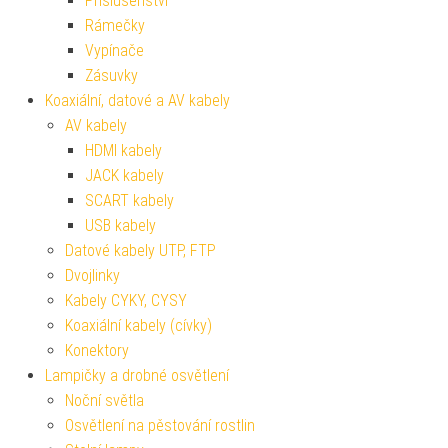
Příslušenství
Rámečky
Vypínače
Zásuvky
Koaxiální, datové a AV kabely
AV kabely
HDMI kabely
JACK kabely
SCART kabely
USB kabely
Datové kabely UTP, FTP
Dvojlinky
Kabely CYKY, CYSY
Koaxiální kabely (cívky)
Konektory
Lampičky a drobné osvětlení
Noční světla
Osvětlení na pěstování rostlin