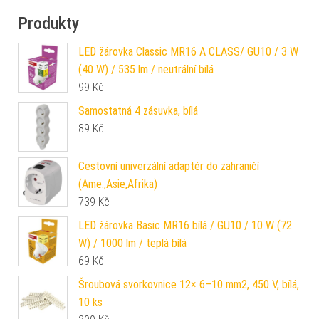
Produkty
LED žárovka Classic MR16 A CLASS/ GU10 / 3 W
(40 W) / 535 lm / neutrální bílá
99
Kč
Samostatná 4 zásuvka, bílá
89
Kč
Cestovní univerzální adaptér do zahraničí
(Ame.,Asie,Afrika)
739
Kč
LED žárovka Basic MR16 bílá / GU10 / 10 W (72
W) / 1000 lm / teplá bílá
69
Kč
Šroubová svorkovnice 12× 6–10 mm2, 450 V, bílá,
10 ks