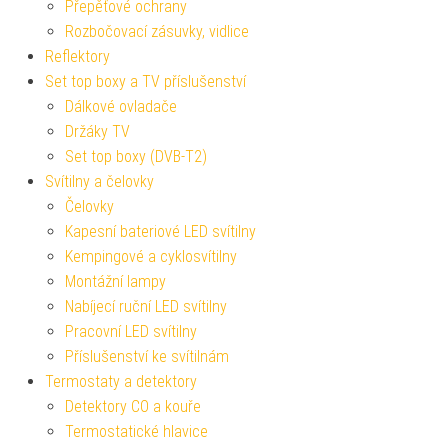
Přepěťové ochrany
Rozbočovací zásuvky, vidlice
Reflektory
Set top boxy a TV příslušenství
Dálkové ovladače
Držáky TV
Set top boxy (DVB-T2)
Svítilny a čelovky
Čelovky
Kapesní bateriové LED svítilny
Kempingové a cyklosvítilny
Montážní lampy
Nabíjecí ruční LED svítilny
Pracovní LED svítilny
Příslušenství ke svítilnám
Termostaty a detektory
Detektory CO a kouře
Termostatické hlavice