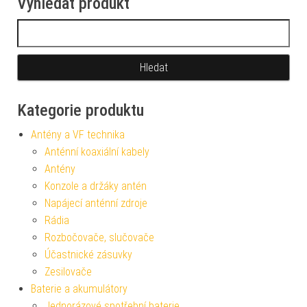
Vyhledat produkt
Vyhledávání
Kategorie produktu
Antény a VF technika
Anténní koaxiální kabely
Antény
Konzole a držáky antén
Napájecí anténní zdroje
Rádia
Rozbočovače, slučovače
Účastnické zásuvky
Zesilovače
Baterie a akumulátory
Jednorázové spotřební baterie