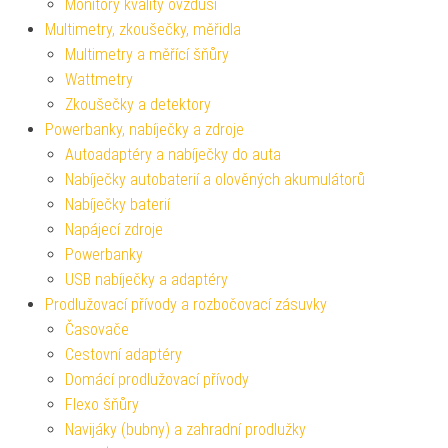
Monitory kvality ovzduší
Multimetry, zkoušečky, měřidla
Multimetry a měřící šňůry
Wattmetry
Zkoušečky a detektory
Powerbanky, nabíječky a zdroje
Autoadaptéry a nabíječky do auta
Nabíječky autobaterií a olověných akumulátorů
Nabíječky baterií
Napájecí zdroje
Powerbanky
USB nabíječky a adaptéry
Prodlužovací přívody a rozbočovací zásuvky
Časovače
Cestovní adaptéry
Domácí prodlužovací přívody
Flexo šňůry
Navijáky (bubny) a zahradní prodlužky