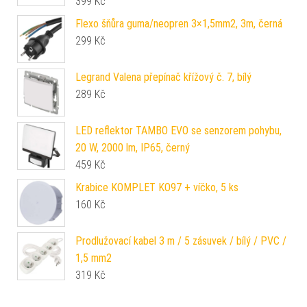
399
Kč
Flexo šňůra guma/neopren 3×1,5mm2, 3m, černá
299
Kč
Legrand Valena přepínač křížový č. 7, bílý
289
Kč
LED reflektor TAMBO EVO se senzorem pohybu,
20 W, 2000 lm, IP65, černý
459
Kč
Krabice KOMPLET KO97 + víčko, 5 ks
160
Kč
Prodlužovací kabel 3 m / 5 zásuvek / bílý / PVC /
1,5 mm2
319
Kč