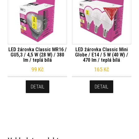
LED žárovka Classic MR16 /
LED žárovka Classic Mini
GU5,3 / 4,5 W (28 W) / 380
Globe / E14 / 5 W (40 W) /
lm / teplá bílá
470 lm / teplá bílá
99
Kč
165
Kč
DETAIL
DETAIL