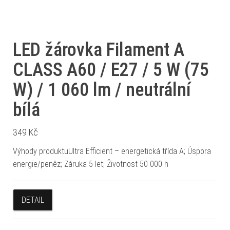
LED žárovka Filament A
CLASS A60 / E27 / 5 W (75
W) / 1 060 lm / neutrální
bílá
349
Kč
Výhody produktuUltra Efficient – energetická třída A; Úspora
energie/peněz; Záruka 5 let; Životnost 50 000 h
DETAIL