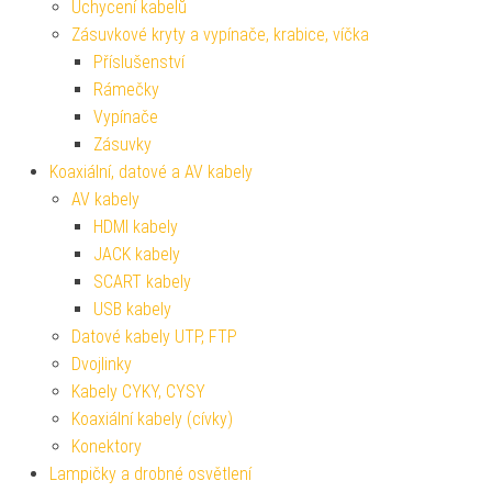
Uchycení kabelů
Zásuvkové kryty a vypínače, krabice, víčka
Příslušenství
Rámečky
Vypínače
Zásuvky
Koaxiální, datové a AV kabely
AV kabely
HDMI kabely
JACK kabely
SCART kabely
USB kabely
Datové kabely UTP, FTP
Dvojlinky
Kabely CYKY, CYSY
Koaxiální kabely (cívky)
Konektory
Lampičky a drobné osvětlení