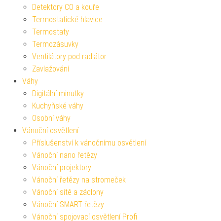
Detektory CO a kouře
Termostatické hlavice
Termostaty
Termozásuvky
Ventilátory pod radiátor
Zavlažování
Váhy
Digitální minutky
Kuchyňské váhy
Osobní váhy
Vánoční osvětlení
Příslušenství k vánočnímu osvětlení
Vánoční nano řetězy
Vánoční projektory
Vánoční řetězy na stromeček
Vánoční sítě a záclony
Vánoční SMART řetězy
Vánoční spojovací osvětlení Profi