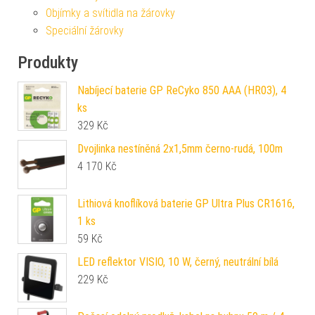
Objímky a svítidla na žárovky
Speciální žárovky
Produkty
Nabíjecí baterie GP ReCyko 850 AAA (HR03), 4
ks
329
Kč
Dvojlinka nestíněná 2x1,5mm černo-rudá, 100m
4 170
Kč
Lithiová knoflíková baterie GP Ultra Plus CR1616,
1 ks
59
Kč
LED reflektor VISIO, 10 W, černý, neutrální bílá
229
Kč