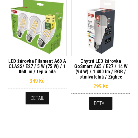
LED žárovka Filament A60 A
Chytrá LED žárovka
CLASS/ E27 / 5 W (75 W) / 1
GoSmart A65 / E27 / 14 W
060 lm / teplá bílá
(94 W) / 1 400 lm / RGB /
stmívatelná / Zigbee
349
Kč
299
Kč
DETAIL
DETAIL