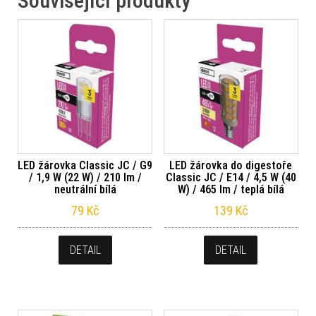
Související produkty
LED žárovka Classic JC / G9
LED žárovka do digestoře
/ 1,9 W (22 W) / 210 lm /
Classic JC / E14 / 4,5 W (40
neutrální bílá
W) / 465 lm / teplá bílá
79
Kč
139
Kč
DETAIL
DETAIL