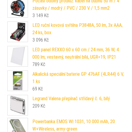
Počasí odolný prodluž. kabel na bubnu 50 m / 4
zásuvky / modrý / PVC / 230 V / 1,5 mm2
3 149
Kč
LED ruční kovová svítilna P3848A, 50 lm, 3x AAA,
24 ks, box
3 096
Kč
LED panel REXXO 60 x 60 cm / 24 mm, 36 W, 4
000 lm, vestavný, neutrální bílá, UGR<19, IP21
789
Kč
Alkalická speciální baterie GP 476AF (4LR44) 6 V,
1 ks
69
Kč
Legrand Valena přepínač střídavý č. 6, bílý
209
Kč
Powerbanka EMOS WI 1031, 10 000 mAh, 20
W+Wireless, army-green