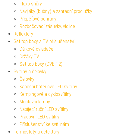
Flexo šňůry
Navijáky (bubny) a zahradní prodlužky
Přepěťové ochrany
Rozbočovací zásuvky, vidlice
Reflektory
Set top boxy a TV příslušenství
Dálkové ovladače
Držáky TV
Set top boxy (DVB-T2)
Svítilny a čelovky
Čelovky
Kapesní bateriové LED svítilny
Kempingové a cyklosvítilny
Montážní lampy
Nabíjecí ruční LED svítilny
Pracovní LED svítilny
Příslušenství ke svítilnám
Termostaty a detektory