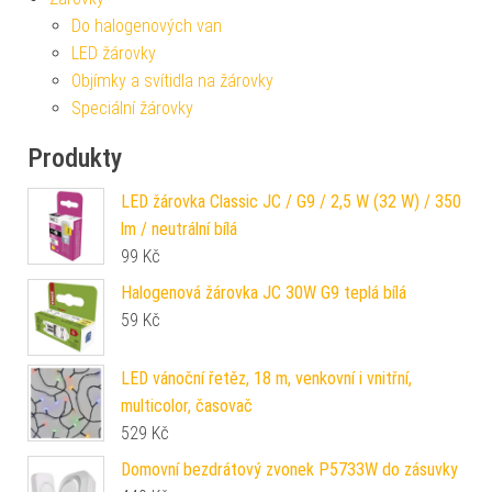
Do halogenových van
LED žárovky
Objímky a svítidla na žárovky
Speciální žárovky
Produkty
LED žárovka Classic JC / G9 / 2,5 W (32 W) / 350
lm / neutrální bílá
99
Kč
Halogenová žárovka JC 30W G9 teplá bílá
59
Kč
LED vánoční řetěz, 18 m, venkovní i vnitřní,
multicolor, časovač
529
Kč
Domovní bezdrátový zvonek P5733W do zásuvky