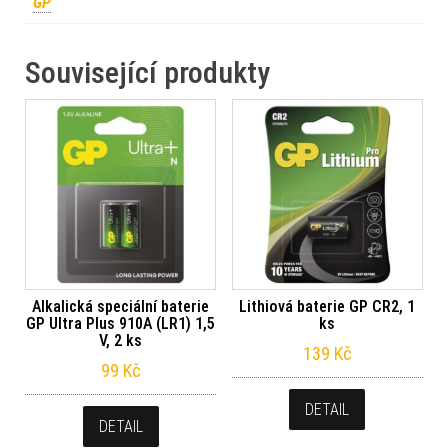
GP
Související produkty
Alkalická speciální baterie
Lithiová baterie GP CR2, 1
GP Ultra Plus 910A (LR1) 1,5
ks
V, 2 ks
139
Kč
99
Kč
DETAIL
DETAIL