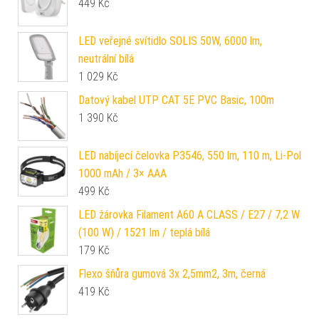
449
Kč
LED veřejné svítidlo SOLIS 50W, 6000 lm,
neutrální bílá
1 029
Kč
Datový kabel UTP CAT 5E PVC Basic, 100m
1 390
Kč
LED nabíjecí čelovka P3546, 550 lm, 110 m, Li-Pol
1000 mAh / 3× AAA
499
Kč
LED žárovka Filament A60 A CLASS / E27 / 7,2 W
(100 W) / 1521 lm / teplá bílá
179
Kč
Flexo šňůra gumová 3x 2,5mm2, 3m, černá
419
Kč