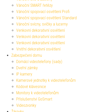
Vánoční SMART řetězy
Vánoční spojovací osvětlení Profi
Vánoční spojovací osvětlení Standard
Vánoční svícny, svíčky a lucerny
Venkovní dekorativní osvětlení
Venkovní dekorativní osvětlení
Venkovní dekorativní osvětlení
Vnitřní dekorativní osvětlení
Zabezpečení domu
Domácí videotelefony (sady)
Dveřní zámky
IP kamery
Kamerové jednotky k videotelefonům
Kódové klávesnice
Monitory k videotelefonům
Příslušenství GoSmart
Videozvonky
Žárovky