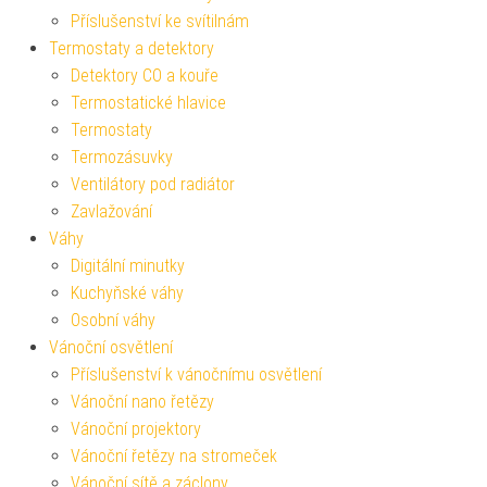
Příslušenství ke svítilnám
Termostaty a detektory
Detektory CO a kouře
Termostatické hlavice
Termostaty
Termozásuvky
Ventilátory pod radiátor
Zavlažování
Váhy
Digitální minutky
Kuchyňské váhy
Osobní váhy
Vánoční osvětlení
Příslušenství k vánočnímu osvětlení
Vánoční nano řetězy
Vánoční projektory
Vánoční řetězy na stromeček
Vánoční sítě a záclony