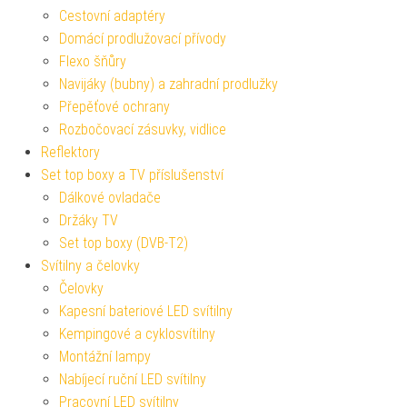
Cestovní adaptéry
Domácí prodlužovací přívody
Flexo šňůry
Navijáky (bubny) a zahradní prodlužky
Přepěťové ochrany
Rozbočovací zásuvky, vidlice
Reflektory
Set top boxy a TV příslušenství
Dálkové ovladače
Držáky TV
Set top boxy (DVB-T2)
Svítilny a čelovky
Čelovky
Kapesní bateriové LED svítilny
Kempingové a cyklosvítilny
Montážní lampy
Nabíjecí ruční LED svítilny
Pracovní LED svítilny