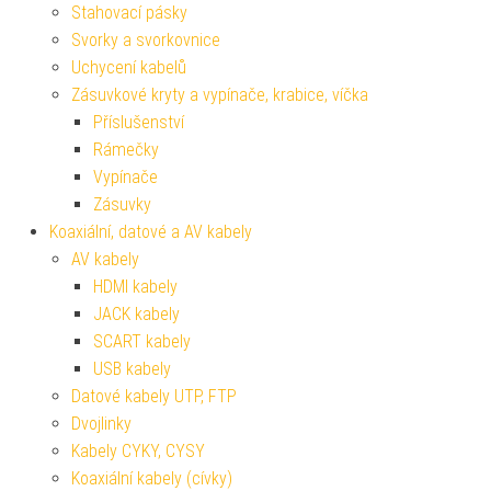
Stahovací pásky
Svorky a svorkovnice
Uchycení kabelů
Zásuvkové kryty a vypínače, krabice, víčka
Příslušenství
Rámečky
Vypínače
Zásuvky
Koaxiální, datové a AV kabely
AV kabely
HDMI kabely
JACK kabely
SCART kabely
USB kabely
Datové kabely UTP, FTP
Dvojlinky
Kabely CYKY, CYSY
Koaxiální kabely (cívky)