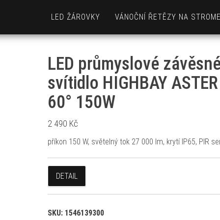
LED ŽÁROVKY
VÁNOČNÍ ŘETĚZY NA STROM
LED průmyslové závěsn
svítidlo HIGHBAY ASTER
60° 150W
2 490
Kč
příkon 150 W, světelný tok 27 000 lm, krytí IP65, PIR s
DETAIL
SKU:
1546139300