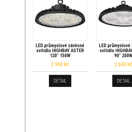
LED průmyslové závěsné
LED průmyslové
svítidlo HIGHBAY ASTER
svítidlo HIGHB
120° 150W
90° 200
2 990
Kč
2 690
K
DETAIL
DETAIL