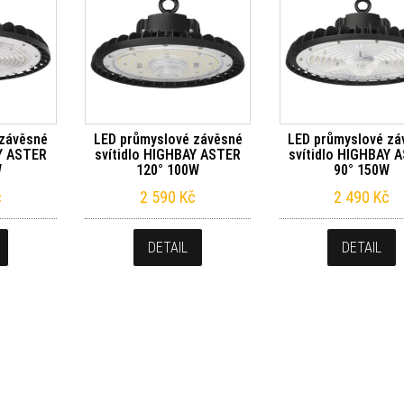
 závěsné
LED průmyslové závěsné
LED průmyslové zá
AY ASTER
svítidlo HIGHBAY ASTER
svítidlo HIGHBAY 
W
120° 100W
90° 150W
č
2 590
Kč
2 490
Kč
DETAIL
DETAIL