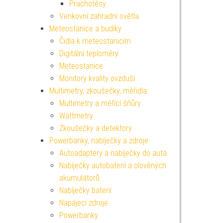
Prachotěsy
Venkovní zahradní světla
Meteostanice a budíky
Čidla k meteostanicím
Digitální teploměry
Meteostanice
Monitory kvality ovzduší
Multimetry, zkoušečky, měřidla
Multimetry a měřící šňůry
Wattmetry
Zkoušečky a detektory
Powerbanky, nabíječky a zdroje
Autoadaptéry a nabíječky do auta
Nabíječky autobaterií a olověných
akumulátorů
Nabíječky baterií
Napájecí zdroje
Powerbanky