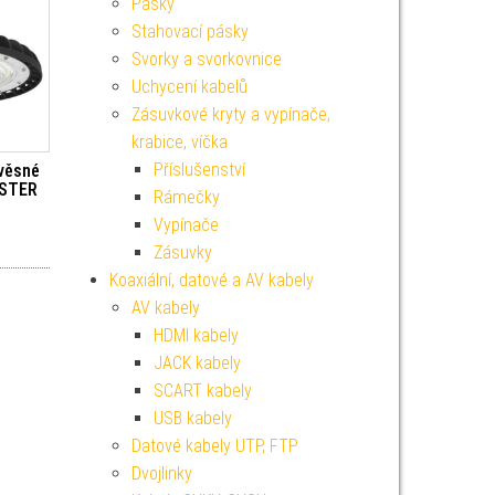
Pásky
Stahovací pásky
Svorky a svorkovnice
Uchycení kabelů
Zásuvkové kryty a vypínače,
krabice, víčka
Příslušenství
věsné
ASTER
Rámečky
Vypínače
Zásuvky
Koaxiální, datové a AV kabely
AV kabely
HDMI kabely
JACK kabely
SCART kabely
USB kabely
Datové kabely UTP, FTP
Dvojlinky