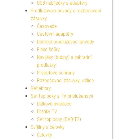
USB nabíječky a adaptéry
Prodlužovací přívody a rozbočovací
zásuvky
Časovače
Cestovní adaptéry
Domácí prodlužovací přívody
Flexo šňůry
Navijáky (bubny) a zahradní
prodlužky
Přepěťové ochrany
Rozbočovací zásuvky, vidlice
Reflektory
Set top boxy a TV příslušenství
Dálkové ovladače
Držáky TV
Set top boxy (DVB-T2)
Svítilny a čelovky
Čelovky