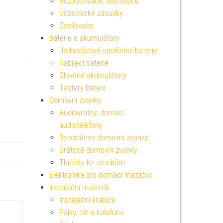
Rozbočovače, slučovače
Účastnické zásuvky
Zesilovače
Baterie a akumulátory
Jednorázové spotřební baterie
Nabíjecí baterie
Olověné akumulátory
Testery baterií
Domovní zvonky
Audiovrátný, domácí
audiotelefony
Bezdrátové domovní zvonky
Drátové domovní zvonky
Tlačítka ke zvonkům
Elektronika pro domácí mazlíčky
Instalační materiál
Instalační krabice
Pájky, cín a kalafuna