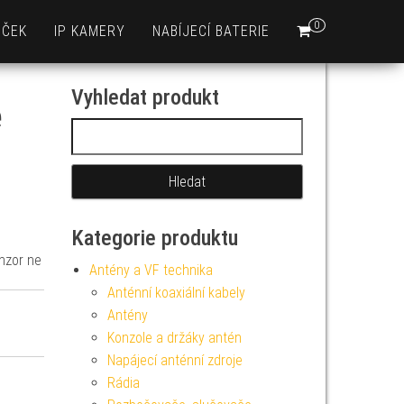
0
EČEK
IP KAMERY
NABÍJECÍ BATERIE
Vyhledat produkt
é
Vyhledávání
Kategorie produktu
enzor ne
Antény a VF technika
Anténní koaxiální kabely
Antény
Konzole a držáky antén
Napájecí anténní zdroje
Rádia