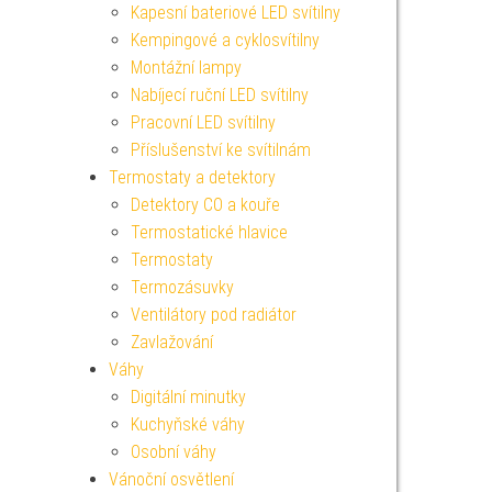
Kapesní bateriové LED svítilny
Kempingové a cyklosvítilny
Montážní lampy
Nabíjecí ruční LED svítilny
Pracovní LED svítilny
Příslušenství ke svítilnám
Termostaty a detektory
Detektory CO a kouře
Termostatické hlavice
Termostaty
Termozásuvky
Ventilátory pod radiátor
Zavlažování
Váhy
Digitální minutky
Kuchyňské váhy
Osobní váhy
Vánoční osvětlení