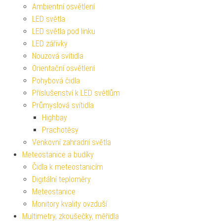
Ambientní osvětlení
LED světla
LED světla pod linku
LED zářivky
Nouzová svítidla
Orientační osvětlení
Pohybová čidla
Příslušenství k LED světlům
Průmyslová svítidla
Highbay
Prachotěsy
Venkovní zahradní světla
Meteostanice a budíky
Čidla k meteostanicím
Digitální teploměry
Meteostanice
Monitory kvality ovzduší
Multimetry, zkoušečky, měřidla