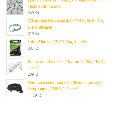
LED vánoční řetěz – ježek, 8 m, venkovní i vnitřní,
studená bílá, časovač
559
Kč
LED nabíjecí čelovka medvěd P3543, 80 lm, 7 m,
Li-Pol 500 mAh
319
Kč
Lithiová baterie GP CR123A, 3 + 1 ks
387
Kč
Prodlužovací kabel 3 m / 5 zásuvek / bílý / PVC /
1 mm2
239
Kč
Venkovní prodlužovací kabel 20 m / 2 zásuvky /
černý / guma / 230 V / 1,5 mm2
1 179
Kč