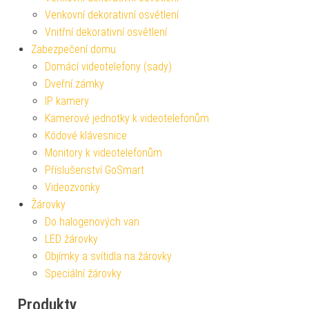
Venkovní dekorativní osvětlení
Vnitřní dekorativní osvětlení
Zabezpečení domu
Domácí videotelefony (sady)
Dveřní zámky
IP kamery
Kamerové jednotky k videotelefonům
Kódové klávesnice
Monitory k videotelefonům
Příslušenství GoSmart
Videozvonky
Žárovky
Do halogenových van
LED žárovky
Objímky a svítidla na žárovky
Speciální žárovky
Produkty