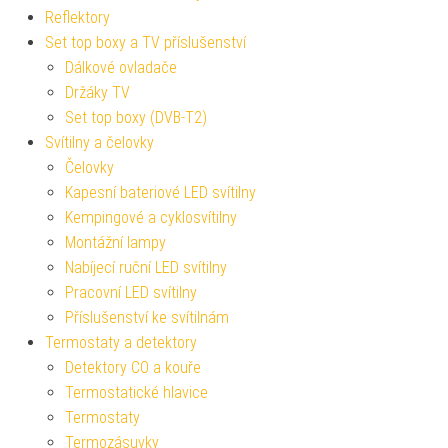
Reflektory
Set top boxy a TV příslušenství
Dálkové ovladače
Držáky TV
Set top boxy (DVB-T2)
Svítilny a čelovky
Čelovky
Kapesní bateriové LED svítilny
Kempingové a cyklosvítilny
Montážní lampy
Nabíjecí ruční LED svítilny
Pracovní LED svítilny
Příslušenství ke svítilnám
Termostaty a detektory
Detektory CO a kouře
Termostatické hlavice
Termostaty
Termozásuvky