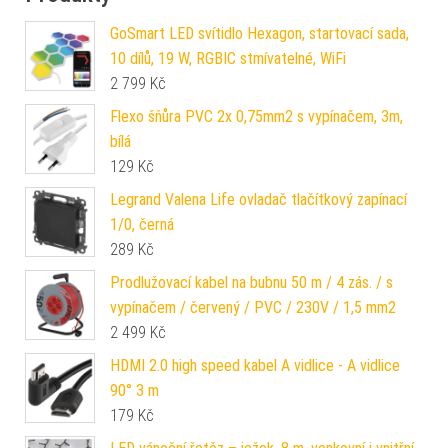
GoSmart LED svítidlo Hexagon, startovací sada,
10 dílů, 19 W, RGBIC stmívatelné, WiFi
2 799
Kč
Flexo šňůra PVC 2x 0,75mm2 s vypínačem, 3m,
bílá
129
Kč
Legrand Valena Life ovladač tlačítkový zapínací
1/0, černá
289
Kč
Prodlužovací kabel na bubnu 50 m / 4 zás. / s
vypínačem / červený / PVC / 230V / 1,5 mm2
2 499
Kč
HDMI 2.0 high speed kabel A vidlice - A vidlice
90° 3 m
179
Kč