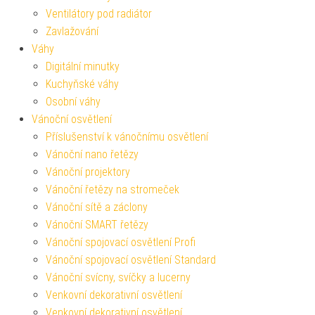
Ventilátory pod radiátor
Zavlažování
Váhy
Digitální minutky
Kuchyňské váhy
Osobní váhy
Vánoční osvětlení
Příslušenství k vánočnímu osvětlení
Vánoční nano řetězy
Vánoční projektory
Vánoční řetězy na stromeček
Vánoční sítě a záclony
Vánoční SMART řetězy
Vánoční spojovací osvětlení Profi
Vánoční spojovací osvětlení Standard
Vánoční svícny, svíčky a lucerny
Venkovní dekorativní osvětlení
Venkovní dekorativní osvětlení