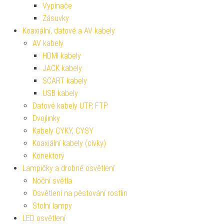
Vypínače
Zásuvky
Koaxiální, datové a AV kabely
AV kabely
HDMI kabely
JACK kabely
SCART kabely
USB kabely
Datové kabely UTP, FTP
Dvojlinky
Kabely CYKY, CYSY
Koaxiální kabely (cívky)
Konektory
Lampičky a drobné osvětlení
Noční světla
Osvětlení na pěstování rostlin
Stolní lampy
LED osvětlení