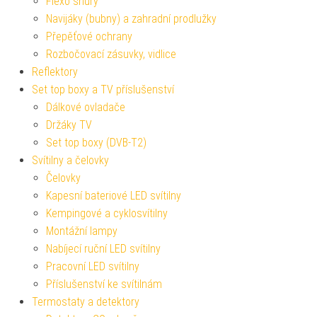
Flexo šňůry
Navijáky (bubny) a zahradní prodlužky
Přepěťové ochrany
Rozbočovací zásuvky, vidlice
Reflektory
Set top boxy a TV příslušenství
Dálkové ovladače
Držáky TV
Set top boxy (DVB-T2)
Svítilny a čelovky
Čelovky
Kapesní bateriové LED svítilny
Kempingové a cyklosvítilny
Montážní lampy
Nabíjecí ruční LED svítilny
Pracovní LED svítilny
Příslušenství ke svítilnám
Termostaty a detektory