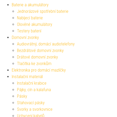
Baterie a akumulátory
Jednorázové spotřební baterie
Nabíjecí baterie
Olověné akumulátory
Testery baterií
Domovní zvonky
Audiovrátný, domácí audiotelefony
Bezdrátové domovní zvonky
Drátové domovní zvonky
Tlačítka ke zvonkům
Elektronika pro domácí mazlíčky
Instalační materiál
Instalační krabice
Pájky, cín a kalafuna
Pásky
Stahovací pásky
Svorky a svorkovnice
Uchycení kabelů