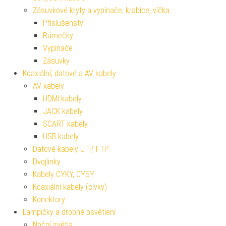
Zásuvkové kryty a vypínače, krabice, víčka
Příslušenství
Rámečky
Vypínače
Zásuvky
Koaxiální, datové a AV kabely
AV kabely
HDMI kabely
JACK kabely
SCART kabely
USB kabely
Datové kabely UTP, FTP
Dvojlinky
Kabely CYKY, CYSY
Koaxiální kabely (cívky)
Konektory
Lampičky a drobné osvětlení
Noční světla