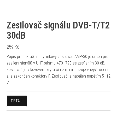
Zesilovač signálu DVB-T/T2
30dB
259
Kč
Popis produktuStíněný linkový zesilovač AMP-30 je určen pro
zesílení signálů v UHF pásmu 470–790 se zesílením 30 dB.
Zesilovač je v kovovém krytu čímž minimalizuje vnější rušení
a je zakončen konektory F. Zesilovač je napájen napětím 5–12
V.
DETAIL