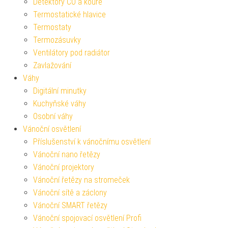
Detektory CO a kouře
Termostatické hlavice
Termostaty
Termozásuvky
Ventilátory pod radiátor
Zavlažování
Váhy
Digitální minutky
Kuchyňské váhy
Osobní váhy
Vánoční osvětlení
Příslušenství k vánočnímu osvětlení
Vánoční nano řetězy
Vánoční projektory
Vánoční řetězy na stromeček
Vánoční sítě a záclony
Vánoční SMART řetězy
Vánoční spojovací osvětlení Profi