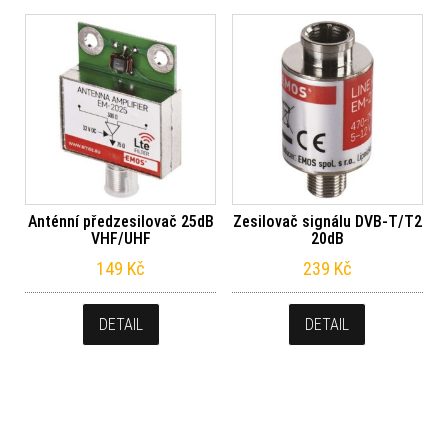
Anténní předzesilovač 25dB
Zesilovač signálu DVB-T/T2
VHF/UHF
20dB
149
Kč
239
Kč
DETAIL
DETAIL