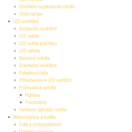
Osvětlení na pěstování rostlin
Stolní lampy
LED osvětlení
Ambientní osvětlení
LED světla
LED světla pod linku
LED zářivky
Nouzová svítidla
Orientační osvětlení
Pohybová čidla
Příslušenství k LED světlům
Průmyslová svítidla
Highbay
Prachotěsy
Venkovní zahradní světla
Meteostanice a budíky
Čidla k meteostanicím
Digitální teploměry