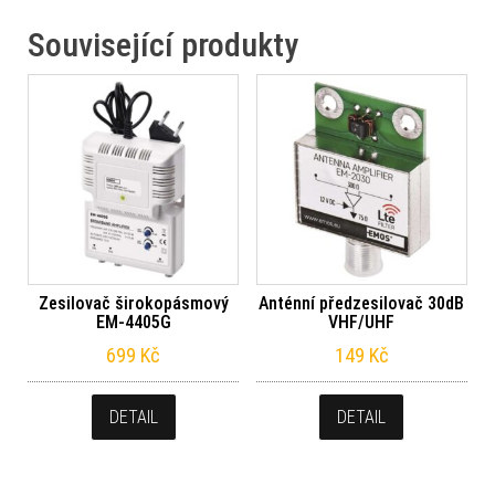
Související produkty
Zesilovač širokopásmový
Anténní předzesilovač 30dB
EM-4405G
VHF/UHF
699
Kč
149
Kč
DETAIL
DETAIL