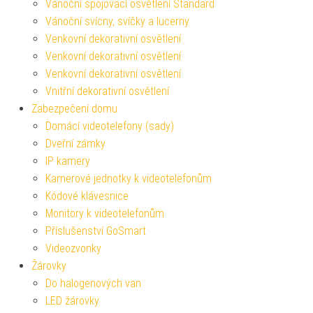
Vánoční spojovací osvětlení Standard
Vánoční svícny, svíčky a lucerny
Venkovní dekorativní osvětlení
Venkovní dekorativní osvětlení
Venkovní dekorativní osvětlení
Vnitřní dekorativní osvětlení
Zabezpečení domu
Domácí videotelefony (sady)
Dveřní zámky
IP kamery
Kamerové jednotky k videotelefonům
Kódové klávesnice
Monitory k videotelefonům
Příslušenství GoSmart
Videozvonky
Žárovky
Do halogenových van
LED žárovky