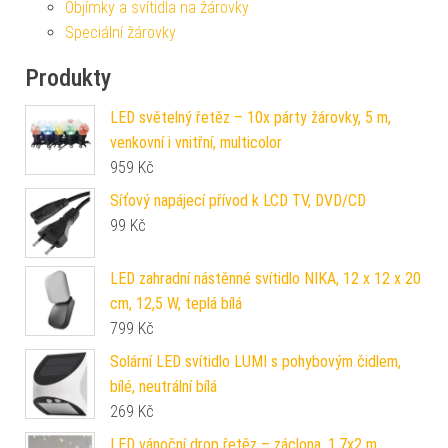
Objímky a svítidla na žárovky
Speciální žárovky
Produkty
LED světelný řetěz – 10x párty žárovky, 5 m,
venkovní i vnitřní, multicolor
959
Kč
Síťový napájecí přívod k LCD TV, DVD/CD
99
Kč
LED zahradní nástěnné svítidlo NIKA, 12 x 12 x 20
cm, 12,5 W, teplá bílá
799
Kč
Solární LED svítidlo LUMI s pohybovým čidlem,
bílé, neutrální bílá
269
Kč
LED vánoční drop řetěz – záclona, 1,7x2 m,