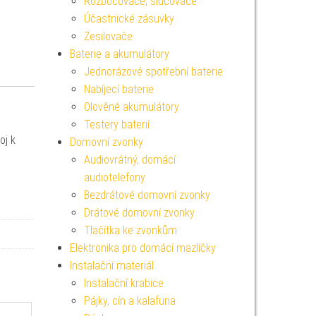
Rozbočovače, slučovače
Účastnické zásuvky
Zesilovače
Baterie a akumulátory
Jednorázové spotřební baterie
Nabíjecí baterie
Olověné akumulátory
Testery baterií
oj k
Domovní zvonky
Audiovrátný, domácí
audiotelefony
Bezdrátové domovní zvonky
Drátové domovní zvonky
Tlačítka ke zvonkům
Elektronika pro domácí mazlíčky
Instalační materiál
Instalační krabice
Pájky, cín a kalafuna