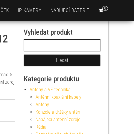
0
EČEK
IP KAMERY
NABÍJECÍ BATERIE
Vyhledat produkt
12
Vyhledávání
 max. 5
Kategorie produktu
ní
zdroj
Antény a VF technika
Anténní koaxiální kabely
Antény
Konzole a držáky antén
Napájecí anténní zdroje
Rádia