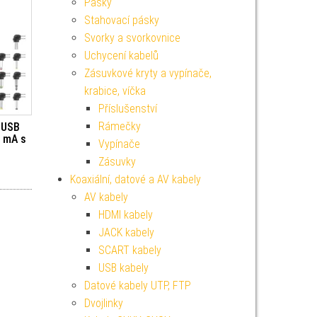
Pásky
Stahovací pásky
Svorky a svorkovnice
Uchycení kabelů
Zásuvkové kryty a vypínače,
krabice, víčka
Příslušenství
Rámečky
í USB
0 mA s
Vypínače
Zásuvky
Koaxiální, datové a AV kabely
AV kabely
HDMI kabely
JACK kabely
SCART kabely
USB kabely
Datové kabely UTP, FTP
Dvojlinky