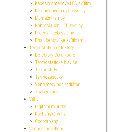
Kapesní bateriové LED svítilny
Kempingové a cyklosvítilny
Montážní lampy
Nabíjecí ruční LED svítilny
Pracovní LED svítilny
Příslušenství ke svítilnám
Termostaty a detektory
Detektory CO a kouře
Termostatické hlavice
Termostaty
Termozásuvky
Ventilátory pod radiátor
Zavlažování
Váhy
Digitální minutky
Kuchyňské váhy
Osobní váhy
Vánoční osvětlení