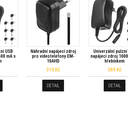
zní USB
Náhradní napájecí zdroj
Univerzální pulzn
500 mA s
pro videotelefony EM-
napájecí zdroj 100
m
10AHD
hřebínkem
319
Kč
389
Kč
DETAIL
DETAIL