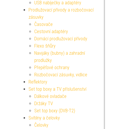
USB nabíječky a adaptéry
Prodlužovací přívody a rozbočovací
zásuvky
Časovače
Cestovní adaptéry
Domácí prodlužovací přívody
Flexo šňůry
Navijáky (bubny) a zahradní
prodlužky
Přepěťové ochrany
Rozbočovací zásuvky, vidlice
Reflektory
Set top boxy a TV příslušenství
Dálkové ovladače
Držáky TV
Set top boxy (DVB-T2)
Svítilny a čelovky
Čelovky