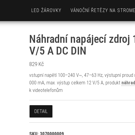
LED ŽÁROVKY
VÁNOČNÍ ŘETĚZY NA STROM
Náhradní napájecí zdroj 
V/5 A DC DIN
829
Kč
vstupní napětí 100–240 V~, 47–63 Hz, výstupní proud
000 mA, max. výstup celkem 12 V/5 A, produkt
náhrad
k videotelefonům
DETAIL
SKU:
3070000009