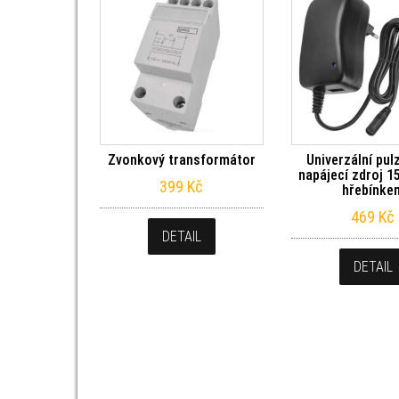
Zvonkový transformátor
Univerzální pul
napájecí zdroj 1
399
Kč
hřebínke
469
Kč
DETAIL
DETAIL