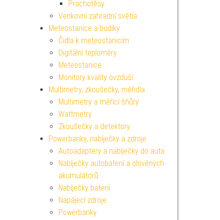
Prachotěsy
Venkovní zahradní světla
Meteostanice a budíky
Čidla k meteostanicím
Digitální teploměry
Meteostanice
Monitory kvality ovzduší
Multimetry, zkoušečky, měřidla
Multimetry a měřící šňůry
Wattmetry
Zkoušečky a detektory
Powerbanky, nabíječky a zdroje
Autoadaptéry a nabíječky do auta
Nabíječky autobaterií a olověných
akumulátorů
Nabíječky baterií
Napájecí zdroje
Powerbanky